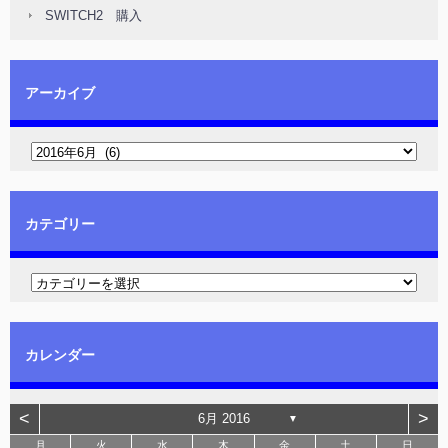
SWITCH2 購入
アーカイブ
カテゴリー
カレンダー
<
>
6月 2016
▼
月
火
水
木
金
土
日