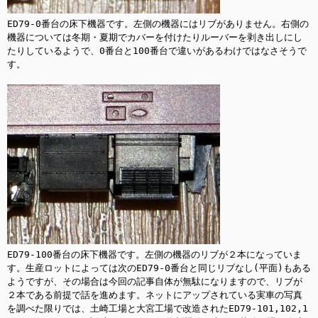
ED79-0番台の床下機器です。左側の機器にはリブがありません。右側の
機器については冬期・夏期でカバーを付けたりルーバーを剥き出しにし
たりしているようで、0番台と100番台で違いがあるわけではなさそうで
す。

ED79-100番台の床下機器です。左側の機器のリブが２本になっていま
す。生産ロットによっては次のED79-0番台と同じリブなし(平面)もある
ようですが、その場合は今回の記事自体が無駄になりますので、リブが
２本である前提で話を進めます。ネットにアップされている実車の写真
を調べた限りでは、土崎工場と大宮工場で改造されたED79-101,102,1