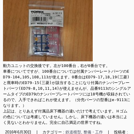
動力ユニットの交換後です。左が100番台，右が0番台です。

車番についてですが、100番台については付属ナンバーレートパーツのE
D79-104,105,108,113が使えます。0番台はED79-17,18,19(三菱)
と廃車時のED79-15(三菱)が該当することになり付属のナンバープレー
トパーツ(ED79-8,10,11,14)が使えませんが、品番9113のシングルア
ームタイプのED79のナンバープレートパーツには18号機が収録されてい
るので、入手できればこれが使えます。（分売パーツの型番はe-9113に
なります。）

上記は、とりあえず付属品床下機器の違いだけで考えています。Ｈゴム
の色については考慮していません。しかし、床下機器の違いは本当によ
く見ないとわかりません。完全に自己満足の世界ですね。
2016年6月30日
|
カテゴリー :
鉄道模型, 整備・工作
|
投稿者 :