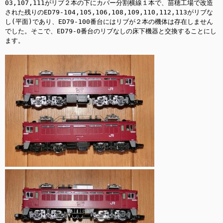
03,107,111がリブ２本の下にカバー分割横線１本で、苗穂工場で改造
された残りのED79-104,105,106,108,109,110,112,113がリブな
し(平面)であり、ED79-100番台にはリブが２本の機体は存在しません
でした。そこで、ED79-0番台のリブなしの床下機器と交換することにし
ます。
