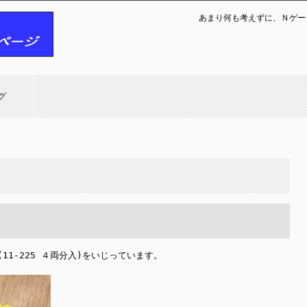
あまり何も考えずに、Ｎゲー
グ
11-225 ４両分入)をいじっています。
