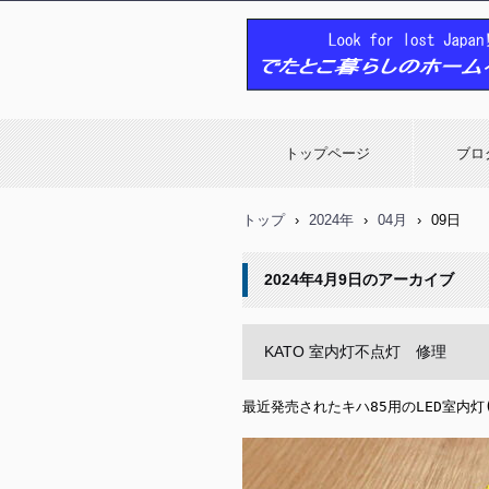
でたとこ暮らしのホームページ
トップページ
ブロ
トップ
›
2024年
›
04月
›
09日
2024年4月9日
のアーカイブ
KATO 室内灯不点灯 修理
最近発売されたキハ85用のLED室内灯(