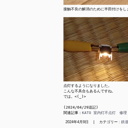
接触不良の解消のために半田付けをしま
点灯するようになりました。

こんな不具合もあるんですね。

では。<(_)>

(2024/04/29追記)

関連記事：
KATO 室内灯不点灯　修
2024年4月9日
|
カテゴリー :
鉄道