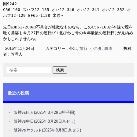
回9242

C56-160 スハフ12-155 オハ12-346 オハ12-341 オハ12-352 オ
ハフ12-129 EF65-1128 米原→

先日のD51-200の不具合が軽微なものなら、このC56-160が本線で煙を
吐く勇姿も今月27日の運転(SL北びわこ号の今年最後の運転日)が見納め
かもしれませんね。
2016年11月24日
|
カテゴリー :
外出, 旅行
,
小ネタ, 鉄道
|
投稿
者 : 管理人
最近の投稿
阪神vs巨人(2025年8月29日甲子園)
阪神vs中日(2025年8月20日京セラ)
阪神vsヤクルト(2025年8月8日京セラ)