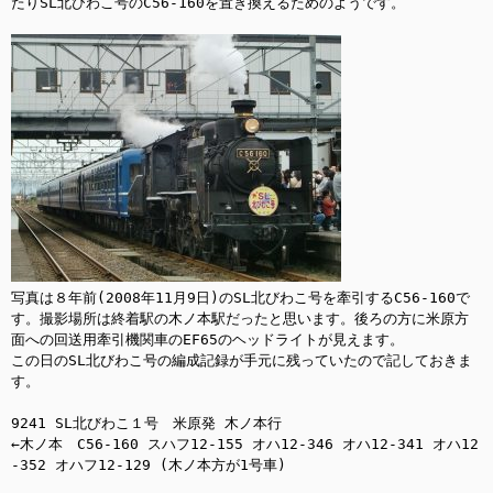
たりSL北びわこ号のC56-160を置き換えるためのようです。

写真は８年前(2008年11月9日)のSL北びわこ号を牽引するC56-160で
す。撮影場所は終着駅の木ノ本駅だったと思います。後ろの方に米原方
面への回送用牽引機関車のEF65のヘッドライトが見えます。

この日のSL北びわこ号の編成記録が手元に残っていたので記しておきま
す。

9241 SL北びわこ１号　米原発 木ノ本行

←木ノ本　C56-160 スハフ12-155 オハ12-346 オハ12-341 オハ12
-352 オハフ12-129 (木ノ本方が1号車)
