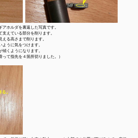
ギアホルダを裏返した写真です。

て支えている部分を削ります。

見える高さまで削ります。

ように気をつけます。

傾くようになります。

滑って指先を４箇所切りました。）

1
1
1
1
1
1
1
1
1
1
1
1
1
1
1
1
1
1
1
2
2
2
1
2
1
2
1
1
2
1
2
2
1
1
2
1
2
2
1
2
1
2
1
2
1
2
1
2
2
2
1
2
3
1
3
3
1
2
3
1
1
2
3
1
2
2
1
3
1
2
3
3
2
2
1
3
1
1
2
3
1
3
2
3
1
2
3
1
2
3
1
1
2
3
1
2
3
3
1
3
2
3
1
4
2
4
1
4
2
3
1
4
2
2
1
3
1
4
2
3
3
2
4
2
1
3
1
4
4
3
1
3
2
4
2
2
3
1
4
2
4
3
1
4
2
3
1
1
4
2
3
1
4
2
2
1
3
1
4
2
3
4
1
4
2
4
3
1
4
2
5
3
5
1
2
5
1
3
1
4
2
5
3
3
2
4
2
5
1
3
1
4
4
3
5
1
3
2
4
2
5
5
1
4
2
4
3
5
1
3
3
1
4
2
5
3
5
1
1
4
2
5
3
1
4
2
2
5
1
3
1
4
2
5
3
3
2
4
2
5
1
3
1
4
5
2
5
3
5
1
1
4
2
5
3
6
1
4
6
2
3
6
2
4
2
5
1
3
6
1
4
4
3
5
1
3
6
2
4
2
5
5
1
4
6
2
4
3
5
1
3
6
6
2
5
3
5
1
4
6
2
4
1
4
2
5
3
6
1
4
6
2
2
5
1
3
6
1
4
2
5
3
3
6
2
4
2
5
1
3
6
1
4
4
3
5
1
3
6
2
4
2
5
6
3
6
1
4
6
2
2
5
3
6
1
4
7
2
5
7
3
4
7
3
5
1
3
6
2
4
7
2
5
5
1
4
6
2
4
7
3
5
1
3
6
6
2
5
7
3
5
1
4
6
2
4
7
7
3
6
1
4
6
2
5
7
3
5
1
2
5
1
3
6
1
4
7
2
5
7
3
3
6
2
4
7
2
5
1
3
6
1
4
4
7
3
5
1
3
6
2
4
7
2
5
5
1
4
6
2
4
7
3
5
1
3
6
7
4
7
2
5
7
3
3
6
4
7
2
5
8
3
6
8
4
5
8
4
6
2
4
7
3
5
8
3
6
6
2
5
7
3
5
8
4
6
2
4
7
7
3
6
8
4
6
2
5
7
3
5
8
8
4
7
2
5
7
3
6
8
4
6
2
3
6
2
4
7
2
5
8
3
6
8
4
4
7
3
5
8
3
6
2
4
7
2
5
5
8
4
6
2
4
7
3
5
8
3
6
6
2
5
7
3
5
8
4
6
2
4
7
8
5
8
3
6
8
4
4
7
5
8
3
6
9
4
7
9
5
6
9
5
7
3
5
8
4
6
9
4
7
7
3
6
8
4
6
9
5
7
3
5
8
8
4
7
9
5
7
3
6
8
4
6
9
9
5
8
3
6
8
4
7
9
5
7
3
4
7
3
5
8
3
6
9
4
7
9
5
5
8
4
6
9
4
7
3
5
8
3
6
6
9
5
7
3
5
8
4
6
9
4
7
7
3
6
8
4
6
9
5
7
3
5
8
9
10
10
10
10
10
10
10
10
10
10
10
10
10
10
10
10
6
9
4
7
9
5
5
8
6
9
4
7
5
8
6
7
6
8
4
6
9
5
7
5
8
8
4
7
9
5
7
6
8
4
6
9
9
5
8
6
8
4
7
9
5
7
6
9
4
7
9
5
8
6
8
4
5
8
4
6
9
4
7
5
8
6
6
9
5
7
5
8
4
6
9
4
7
7
6
8
4
6
9
5
7
5
8
8
4
7
9
5
7
6
8
4
6
9
10
10
10
10
10
10
10
10
10
10
10
10
10
10
10
10
11
11
11
11
11
11
11
11
11
11
11
11
11
11
11
11
7
5
8
6
6
9
7
5
8
6
9
7
8
7
9
5
7
6
8
6
9
9
5
8
6
8
7
9
5
7
6
9
7
9
5
8
6
8
7
5
8
6
9
7
9
5
6
9
5
7
5
8
6
9
7
7
6
8
6
9
5
7
5
8
8
7
9
5
7
6
8
6
9
9
5
8
6
8
7
9
5
7
10
12
10
12
12
10
12
10
10
12
10
10
12
10
12
12
10
12
10
10
12
10
12
12
10
12
10
12
10
10
12
10
12
11
11
11
11
11
11
11
11
11
11
11
11
11
11
11
11
8
6
9
7
7
8
6
9
7
8
9
8
6
8
7
9
7
6
9
7
9
8
6
8
7
8
6
9
7
9
8
6
9
7
8
6
7
6
8
6
9
7
8
8
7
9
7
6
8
6
9
9
8
6
8
7
9
7
6
9
7
9
8
6
8
12
10
12
12
10
13
13
10
13
12
10
13
10
12
10
13
12
12
13
10
12
10
13
13
12
10
12
13
12
10
13
13
12
10
13
12
10
10
13
12
10
13
10
12
10
13
12
13
11
11
11
11
11
11
11
11
11
11
11
11
11
11
11
11
11
9
7
8
8
9
7
8
9
9
7
9
8
8
7
8
9
7
9
8
9
7
8
9
7
8
9
7
8
7
9
7
8
9
9
8
8
7
9
7
9
7
9
8
8
7
8
9
7
9
10
13
13
12
10
13
14
12
14
10
14
10
12
10
13
14
12
12
13
14
10
12
10
13
13
12
14
10
12
13
14
14
10
13
13
12
14
10
12
12
10
13
14
12
14
10
10
13
14
12
10
13
14
10
12
10
13
14
12
12
13
14
10
12
10
13
14
11
11
11
11
11
11
11
11
11
11
11
11
11
11
11
11
8
9
9
8
9
8
9
9
8
9
8
9
8
9
8
9
8
9
8
8
9
9
9
8
8
8
9
9
8
9
8
14
12
14
10
10
13
14
12
15
10
13
15
12
15
13
14
10
12
15
10
13
13
12
14
10
12
15
13
14
14
10
13
15
13
12
14
10
12
15
15
14
12
14
10
13
15
13
10
13
14
12
15
10
13
15
14
10
12
15
10
13
14
12
12
15
13
14
10
12
15
10
13
13
12
14
10
12
15
13
14
15
11
11
11
11
11
11
11
11
11
11
11
11
11
11
11
11
11
11
9
9
9
9
9
9
9
9
9
9
9
9
9
9
9
12
15
10
13
15
14
12
15
10
13
16
14
16
12
13
16
12
14
10
12
15
13
16
14
14
10
13
15
13
16
12
14
10
12
15
15
14
16
12
14
10
13
15
13
16
16
12
15
10
13
15
14
16
12
14
10
14
10
12
15
10
13
16
14
16
12
12
15
13
16
14
10
12
15
10
13
13
16
12
14
10
12
15
13
16
14
14
10
13
15
13
16
12
14
10
12
15
16
11
11
11
11
11
11
11
11
11
11
11
11
11
11
11
11
13
16
14
16
12
12
15
13
16
14
17
12
15
17
13
14
17
13
15
13
16
12
14
17
12
15
15
14
16
12
14
17
13
15
13
16
16
12
15
17
13
15
14
16
12
14
17
17
13
16
14
16
12
15
17
13
15
12
15
13
16
14
17
12
15
17
13
13
16
12
14
17
12
15
13
16
14
14
17
13
15
13
16
12
14
17
12
15
15
14
16
12
14
17
13
15
13
16
17
11
11
11
11
11
11
11
11
11
11
11
11
11
11
11
14
17
12
15
17
13
13
16
14
17
12
15
18
13
16
18
14
15
18
14
16
12
14
17
13
15
18
13
16
16
12
15
17
13
15
18
14
16
12
14
17
17
13
16
18
14
16
12
15
17
13
15
18
18
14
17
12
15
17
13
16
18
14
16
12
13
16
12
14
17
12
15
18
13
16
18
14
14
17
13
15
18
13
16
12
14
17
12
15
15
18
14
16
12
14
17
13
15
18
13
16
16
12
15
17
13
15
18
14
16
12
14
17
18
15
18
13
16
18
14
14
17
15
18
13
16
19
14
17
19
15
16
19
15
17
13
15
18
14
16
19
14
17
17
13
16
18
14
16
19
15
17
13
15
18
18
14
17
19
15
17
13
16
18
14
16
19
19
15
18
13
16
18
14
17
19
15
17
13
14
17
13
15
18
13
16
19
14
17
19
15
15
18
14
16
19
14
17
13
15
18
13
16
16
19
15
17
13
15
18
14
16
19
14
17
17
13
16
18
14
16
19
15
17
13
15
18
19
16
19
14
17
19
15
15
18
16
19
14
17
20
15
18
20
16
17
20
16
18
14
16
19
15
17
20
15
18
18
14
17
19
15
17
20
16
18
14
16
19
19
15
18
20
16
18
14
17
19
15
17
20
20
16
19
14
17
19
15
18
20
16
18
14
15
18
14
16
19
14
17
20
15
18
20
16
16
19
15
17
20
15
18
14
16
19
14
17
17
20
16
18
14
16
19
15
17
20
15
18
18
14
17
19
15
17
20
16
18
14
16
19
20
17
20
15
18
20
16
16
19
17
20
15
18
21
16
19
21
17
18
21
17
19
15
17
20
16
18
21
16
19
19
15
18
20
16
18
21
17
19
15
17
20
20
16
19
21
17
19
15
18
20
16
18
21
21
17
20
15
18
20
16
19
21
17
19
15
16
19
15
17
20
15
18
21
16
19
21
17
17
20
16
18
21
16
19
15
17
20
15
18
18
21
17
19
15
17
20
16
18
21
16
19
19
15
18
20
16
18
21
17
19
15
17
20
21
18
21
16
19
21
17
17
20
18
21
16
19
22
17
20
22
18
19
22
18
20
16
18
21
17
19
22
17
20
20
16
19
21
17
19
22
18
20
16
18
21
21
17
20
22
18
20
16
19
21
17
19
22
22
18
21
16
19
21
17
20
22
18
20
16
17
20
16
18
21
16
19
22
17
20
22
18
18
21
17
19
22
17
20
16
18
21
16
19
19
22
18
20
16
18
21
17
19
22
17
20
20
16
19
21
17
19
22
18
20
16
18
21
22
19
22
17
20
22
18
18
21
19
22
17
20
23
18
21
23
19
20
23
19
21
17
19
22
18
20
23
18
21
21
17
20
22
18
20
23
19
21
17
19
22
22
18
21
23
19
21
17
20
22
18
20
23
23
19
22
17
20
22
18
21
23
19
21
17
18
21
17
19
22
17
20
23
18
21
23
19
19
22
18
20
23
18
21
17
19
22
17
20
20
23
19
21
17
19
22
18
20
23
18
21
21
17
20
22
18
20
23
19
21
17
19
22
23
20
23
18
21
23
19
19
22
20
23
18
21
24
19
22
24
20
21
24
20
22
18
20
23
19
21
24
19
22
22
18
21
23
19
21
24
20
22
18
20
23
23
19
22
24
20
22
18
21
23
19
21
24
24
20
23
18
21
23
19
22
24
20
22
18
19
22
18
20
23
18
21
24
19
22
24
20
20
23
19
21
24
19
22
18
20
23
18
21
21
24
20
22
18
20
23
19
21
24
19
22
22
18
21
23
19
21
24
20
22
18
20
23
24
21
24
19
22
24
20
20
23
21
24
19
22
25
20
23
25
21
22
25
21
23
19
21
24
20
22
25
20
23
23
19
22
24
20
22
25
21
23
19
21
24
24
20
23
25
21
23
19
22
24
20
22
25
25
21
24
19
22
24
20
23
25
21
23
19
20
23
19
21
24
19
22
25
20
23
25
21
21
24
20
22
25
20
23
19
21
24
19
22
22
25
21
23
19
21
24
20
22
25
20
23
23
19
22
24
20
22
25
21
23
19
21
24
25
22
25
20
23
25
21
21
24
22
25
20
23
26
21
24
26
22
23
26
22
24
20
22
25
21
23
26
21
24
24
20
23
25
21
23
26
22
24
20
22
25
25
21
24
26
22
24
20
23
25
21
23
26
26
22
25
20
23
25
21
24
26
22
24
20
21
24
20
22
25
20
23
26
21
24
26
22
22
25
21
23
26
21
24
20
22
25
20
23
23
26
22
24
20
22
25
21
23
26
21
24
24
20
23
25
21
23
26
22
24
20
22
25
26
23
26
21
24
26
22
22
25
23
26
21
24
27
22
25
27
23
24
27
23
25
21
23
26
22
24
27
22
25
25
21
24
26
22
24
27
23
25
21
23
26
26
22
25
27
23
25
21
24
26
22
24
27
27
23
26
21
24
26
22
25
27
23
25
21
22
25
21
23
26
21
24
27
22
25
27
23
23
26
22
24
27
22
25
21
23
26
21
24
24
27
23
25
21
23
26
22
24
27
22
25
25
21
24
26
22
24
27
23
25
21
23
26
27
24
27
22
25
27
23
23
26
24
27
22
25
28
23
26
28
24
25
28
24
26
22
24
27
23
25
28
23
26
26
22
25
27
23
25
28
24
26
22
24
27
27
23
26
28
24
26
22
25
27
23
25
28
28
24
27
22
25
27
23
26
28
24
26
22
23
26
22
24
27
22
25
28
23
26
28
24
24
27
23
25
28
23
26
22
24
27
22
25
25
28
24
26
22
24
27
23
25
28
23
26
26
22
25
27
23
25
28
24
26
22
24
27
28
25
28
23
26
28
24
24
27
25
28
23
26
29
24
27
29
25
26
29
25
27
23
25
28
24
26
29
24
27
27
23
26
28
24
26
29
25
27
23
25
28
28
24
27
29
25
27
23
26
28
24
26
29
25
28
23
26
28
24
27
29
25
27
23
24
27
23
25
28
23
26
29
24
27
29
25
25
28
24
26
29
24
27
23
25
28
23
26
26
29
25
27
23
25
28
24
26
29
24
27
27
23
26
28
24
26
29
25
27
23
25
28
29
26
29
24
27
29
25
25
28
26
29
24
27
30
25
28
30
26
27
30
26
28
24
26
29
25
27
30
25
28
28
24
27
29
25
27
30
26
28
24
26
29
25
28
30
26
28
24
27
29
25
27
30
26
29
24
27
29
25
28
30
26
28
24
25
28
24
26
29
24
27
30
25
28
30
26
26
29
25
27
30
25
28
24
26
29
24
27
27
30
26
28
24
26
29
25
27
30
25
28
28
24
27
29
25
27
30
26
28
24
26
29
27
30
25
28
30
26
26
29
27
30
25
28
31
26
29
27
28
31
27
29
25
27
30
26
28
31
26
29
25
28
30
26
28
31
27
29
25
27
30
26
29
27
29
25
28
30
26
28
31
27
30
25
28
30
26
29
27
29
25
26
29
25
27
30
25
28
31
26
29
27
27
30
26
28
31
26
29
25
27
30
25
28
28
31
27
29
25
27
30
26
28
31
26
29
25
28
30
26
28
31
27
29
25
27
30
28
31
26
29
27
27
30
28
31
26
29
27
30
28
29
28
30
26
28
31
27
29
27
30
26
29
27
29
28
30
26
28
31
27
30
28
30
26
29
27
29
28
31
26
29
27
30
28
30
26
27
30
26
28
31
26
29
27
30
28
28
31
27
29
27
30
26
28
31
26
29
28
30
26
28
31
27
29
27
30
26
29
27
29
28
30
26
28
31
29
27
30
28
28
31
29
27
30
28
31
29
29
27
29
28
30
28
31
27
30
28
30
29
27
29
28
31
29
27
30
28
30
29
27
30
28
31
29
27
28
31
27
29
27
30
28
31
29
28
30
28
31
27
29
27
30
29
27
29
28
30
28
31
27
30
28
30
29
27
29
30
28
31
29
30
28
31
29
30
30
28
30
29
29
28
31
29
30
28
30
29
30
28
31
29
30
28
31
29
30
28
29
28
30
28
31
29
30
29
29
28
30
28
31
30
28
30
29
29
28
31
29
30
28
30
31
29
30
29
30
31
31
29
30
30
29
30
31
29
30
31
29
30
31
29
30
31
29
29
29
30
31
30
30
29
29
31
29
30
30
29
30
31
29
30
31
30
30
31
30
31
30
31
30
31
30
31
30
30
30
31
30
30
30
31
30
31
30
31
31
31
31
31
31
31
31
31
31