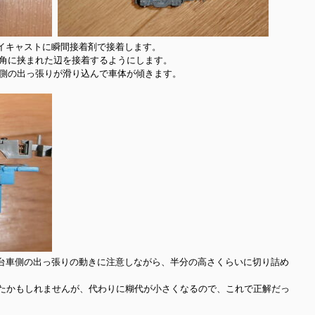
イキャストに瞬間接着剤で接着します。

角に挟まれた辺を接着するようにします。

側の出っ張りが滑り込んで車体が傾きます。

台車側の出っ張りの動きに注意しながら、半分の高さくらいに切り詰め
ったかもしれませんが、代わりに糊代が小さくなるので、これで正解だっ