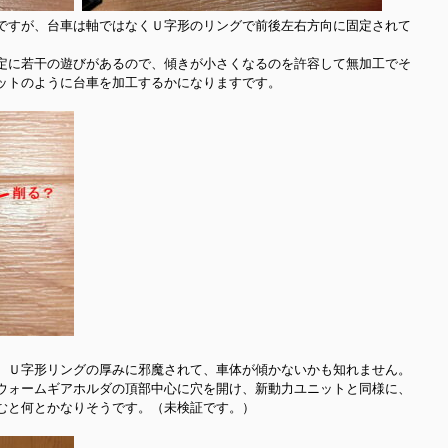
ですが、台車は軸ではなくＵ字形のリングで前後左右方向に固定されて
定に若干の遊びがあるので、傾きが小さくなるのを許容して無加工でそ
ットのように台車を加工するかになりますです。

、Ｕ字形リングの厚みに邪魔されて、車体が傾かないかも知れません。

ウォームギアホルダの頂部中心に穴を開け、新動力ユニットと同様に、
むと何とかなりそうです。（未検証です。）
