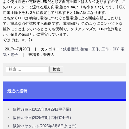
よく使う白色や電球色LEDだと順方向電圧降下は３Ｖ位ありますので、こ
のLEDテスターで流れる順方向電流は20mAよりも小さくなります。(順方
向電圧降下を3.2Ｖに仮定して計算すると16mA位になります。)

ともかくLEDは単純に電池につなぐと過電流による断線を起こしたりし
て、簡単な点灯試験すら面倒です。電源回路がこのようにコンパクトな
筐体にまとまっているととても便利で、クリアレンズのLEDの色判別と
か、光量の確認とかに重宝しています。

ではでは。<(_)>
2017年7月20日
|
カテゴリー :
鉄道模型, 整備・工作
,
工作・DIY, 電
気・電子
|
投稿者 : 管理人
最近の投稿
阪神vs巨人(2025年8月29日甲子園)
阪神vs中日(2025年8月20日京セラ)
阪神vsヤクルト(2025年8月8日京セラ)