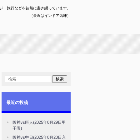
ジ・旅行などを徒然に書き綴っています。
（最近はインドア気味）
最近の投稿
阪神vs巨人(2025年8月29日甲
子園)
阪神vs中日(2025年8月20日京