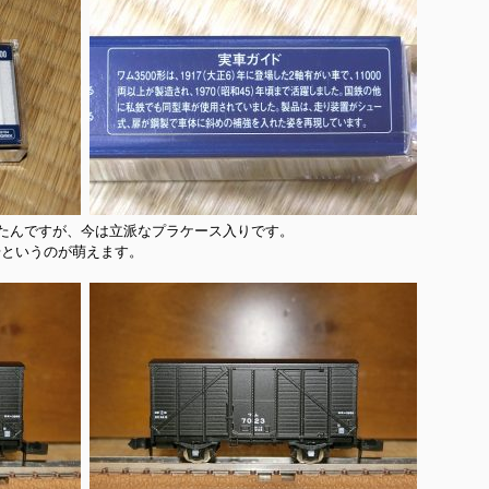
ったんですが、今は立派なプラケース入りです。

場というのが萌えます。
