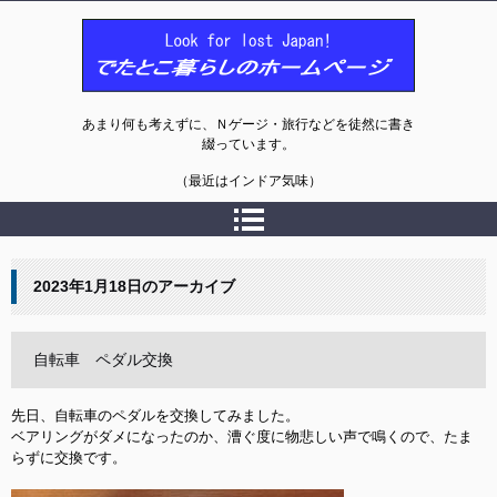
でたとこ暮らしのホームページ
あまり何も考えずに、Ｎゲージ・旅行などを徒然に書き
綴っています。
（最近はインドア気味）
2023年1月18日
のアーカイブ
自転車 ペダル交換
先日、自転車のペダルを交換してみました。

ベアリングがダメになったのか、漕ぐ度に物悲しい声で鳴くので、たま
らずに交換です。
