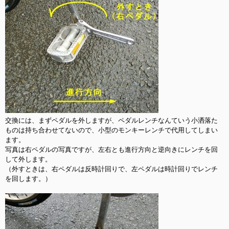
交換には、まずペダルを外しますが、ペダルレンチなんていう小洒落た
ものは持ち合わせてないので、小型のモンキーレンチで代用してしまい
ます。

写真は右ペダルの写真ですが、左右とも進行方向と逆向きにレンチを回
して外します。

（外すときは、右ペダルは反時計回りで、左ペダルは時計回りでレンチ
を回します。）
