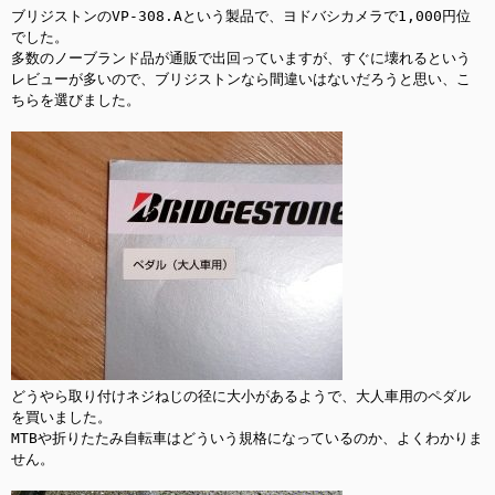
ブリジストンのVP-308.Aという製品で、ヨドバシカメラで1,000円位
でした。

多数のノーブランド品が通販で出回っていますが、すぐに壊れるという
レビューが多いので、ブリジストンなら間違いはないだろうと思い、こ
ちらを選びました。

どうやら取り付けネジねじの径に大小があるようで、大人車用のペダル
を買いました。

MTBや折りたたみ自転車はどういう規格になっているのか、よくわかりま
せん。
