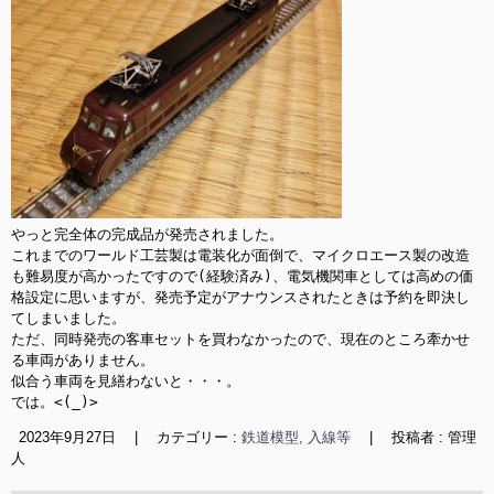
やっと完全体の完成品が発売されました。

これまでのワールド工芸製は電装化が面倒で、マイクロエース製の改造
も難易度が高かったですので(経験済み)、電気機関車としては高めの価
格設定に思いますが、発売予定がアナウンスされたときは予約を即決し
てしまいました。

ただ、同時発売の客車セットを買わなかったので、現在のところ牽かせ
る車両がありません。

似合う車両を見繕わないと・・・。

では。<(_)>
2023年9月27日
|
カテゴリー :
鉄道模型, 入線等
|
投稿者 : 管理
人