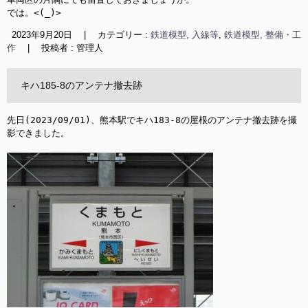
では。<(_)>
2023年9月20日
|
カテゴリー :
鉄道模型, 入線等
,
鉄道模型, 整備・工
作
|
投稿者 : 管理人
キハ185-8のアンテナ撤去跡
先日(2023/09/01)、熊本駅でキハ183-8の屋根のアンテナ撤去跡を撮
影できました。
