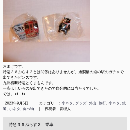
おまけです。

特急３６ぷらす３とは関係はありませんが、通潤橋の道の駅のガチャで
出てきたピンズです。

九州横断特急とくまもんです。

一応ほしいものが出てきたので自分的には当たりでした。

では。<(_)>
2023年9月6日
|
カテゴリー :
小ネタ, グッズ
,
外出, 旅行
,
小ネタ, 鉄
道
,
小ネタ, 食べ物
|
投稿者 : 管理人
特急３６ぷらす３ 乗車