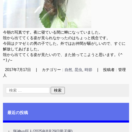
今朝の写真です。夜に寝ている間に蝉になっていました。

殻から出ててくる姿が見られなかったのはちょっと残念です。

今回はクマゼミの男の子でした。外ではお仲間が騒がしいので、すぐに
解放してあげました。

殻から出ててくる姿が見たいので、また拾ってこようと思います。(^
^)/~
2017年7月17日
|
カテゴリー :
自然, 昆虫
,
時節
|
投稿者 : 管理
人
最近の投稿
阪神vs巨人(2025年8月29日甲子園)