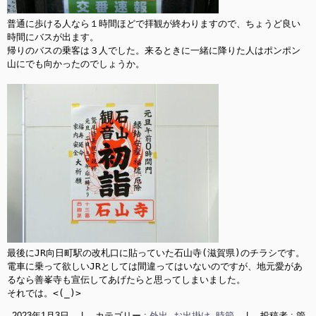
普通に歩ける人なら１時間ほどで拝観が終わりますので、ちょうど良い
時間にバスが出ます。

帰りのバスの乗客は３人でした。来るときに一緒に降りた人はポンポン
山にでも向かったのでしょうか。

最後にJR向日町駅の改札口に貼っていた石山寺(滋賀県)のチラシです。

電車に乗って欲しいJRとしては間違ってはいないのですが、地元愛があ
るなら善峯寺も宣伝してあげたらと思ってしまいました。

それでは。<(_)>
2023年1月3日
|
カテゴリー :
外出, お出掛け
,
時節
|
投稿者 : 管