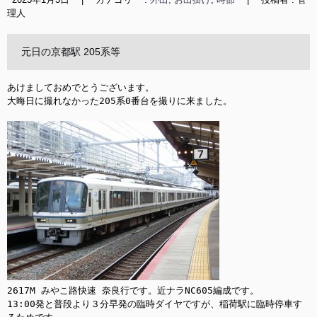
理人
元日の京都駅 205系等
あけましておめでとうございます。

大晦日に撮れなかった205系0番台を撮りに来ました。

2617M みやこ路快速 奈良行です。近ナラNC605編成です。

13:00発と普段より３分早発の臨時ダイヤですが、稲荷駅に臨時停車す