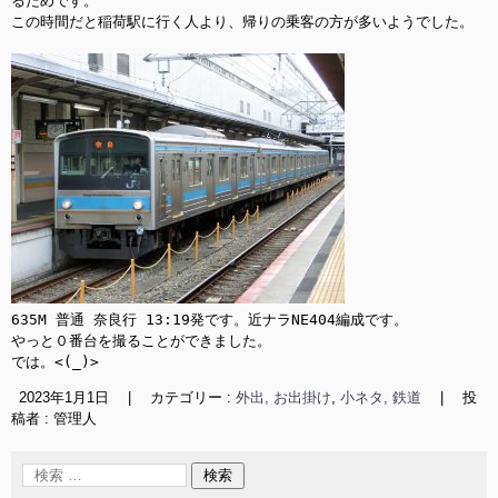
るためです。

この時間だと稲荷駅に行く人より、帰りの乗客の方が多いようでした。

635M 普通 奈良行 13:19発です。近ナラNE404編成です。

やっと０番台を撮ることができました。

では。<(_)>
2023年1月1日
|
カテゴリー :
外出, お出掛け
,
小ネタ, 鉄道
|
投
稿者 : 管理人