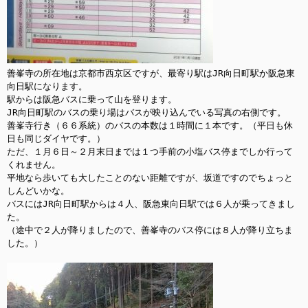
善峯寺の所在地は京都市西京区ですが、最寄り駅はJR向日町駅か阪急東
向日駅になります。

駅からは阪急バスに乗って山を登ります。

JR向日町駅のバスの乗り場はバスが映り込んでいる写真の右側です。

善峯寺行き（６６系統）のバスの本数は１時間に１本です。（平日も休
日も同じダイヤです。）

ただ、１月６日～２月末日までは１つ手前の小塩バス停までしか行って
くれません。

平地なら歩いても大したことのない距離ですが、坂道ですのでちょっと
しんどいかな。

バスにはJR向日町駅からは４人、阪急東向日駅では６人が乗ってきまし
た。

（途中で２人が降りましたので、善峯寺のバス停には８人が降り立ちま
した。）
