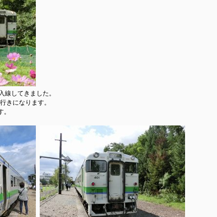
が入線してきました。

別行きになります。

。
