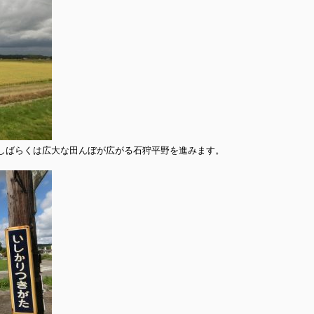
しばらくは広大な田んぼが広がる石狩平野を進みます。
