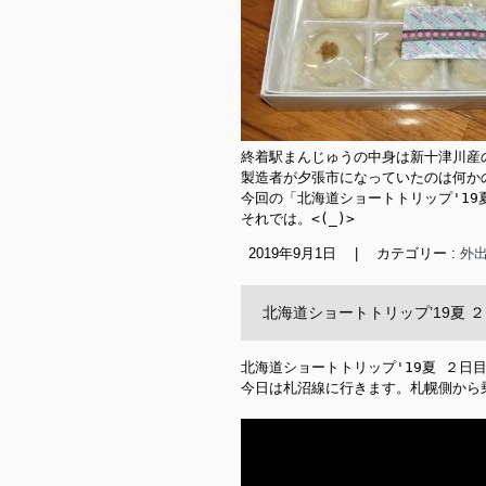
終着駅まんじゅうの中身は新十津川産
製造者が夕張市になっていたのは何かの
今回の「北海道ショートトリップ'19
それでは。<(_)>
2019年9月1日
|
カテゴリー :
外出
北海道ショートトリップ’19夏 ２
北海道ショートトリップ'19夏 ２日目（
今日は札沼線に行きます。札幌側から