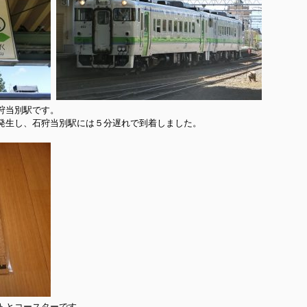
当別駅です。

発生し、石狩当別駅には５分遅れで到着しました。

とコースターです。
