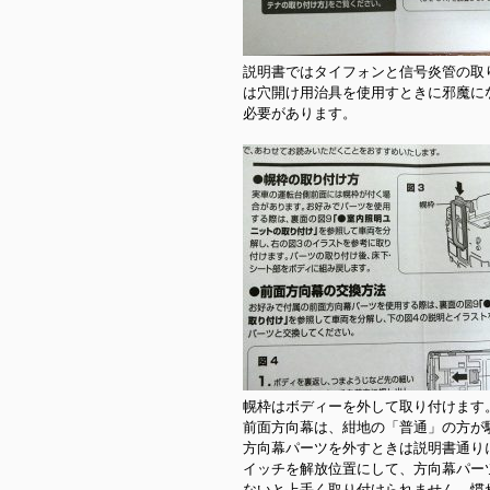
説明書ではタイフォンと信号炎管の取
は穴開け用治具を使用すときに邪魔に
必要があります。

幌枠はボディーを外して取り付けます
前面方向幕は、紺地の「普通」の方が
方向幕パーツを外すときは説明書通り
イッチを解放位置にして、方向幕パー
ないと上手く取り付けられません。慣