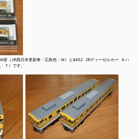
2000形（JR西日本更新車・広島色・Ｍ）と8452 JRディーゼルカー キハ
色・Ｔ）です。
