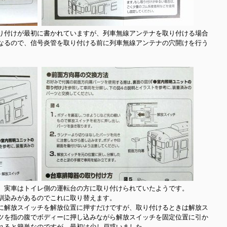
り付けが最初に書かれていますが、列車無線アンテナを取り付ける場合
なるので、信号炎管を取り付ける前に列車無線アンテナの穴開けを行う
。実車はトイレ側の運転台の方に取り付けられていたようです。

馴染みがあるのでこれに取り替えます。

に解放スイッチを解放位置に押すだけですが、取り付けるときは解放ス
ツを指の腹でボディーに押し込みながら解放スイッチを固定位置に引か
れると簡単なのですが、最初は少し戸惑いました。
