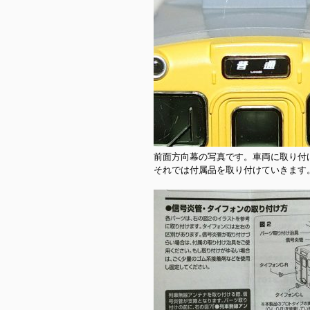
前面方向幕の写真です。車両に取り付
それでは付属品を取り付けていきます。