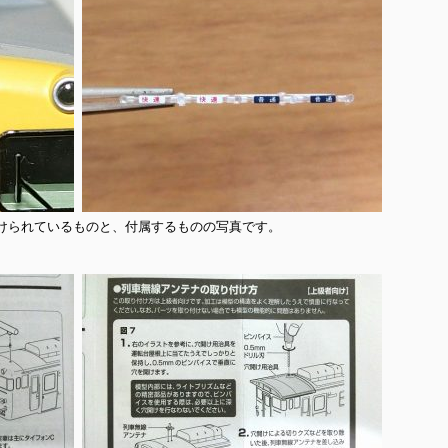
けられているものと、付属するものの写真です。


