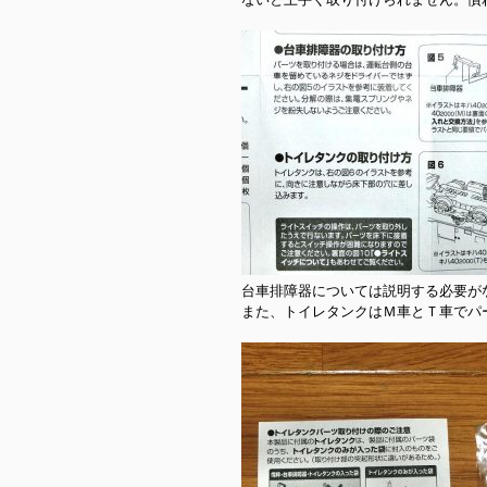
台車排障器については説明する必要が
また、トイレタンクはＭ車とＴ車でパー