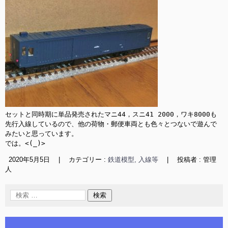
セットと同時期に単品発売されたマニ44，スニ41 2000，ワキ8000も
先行入線しているので、他の荷物・郵便車両とも色々とつないで遊んで
みたいと思っています。

では。<(_)>
2020年5月5日
|
カテゴリー :
鉄道模型, 入線等
|
投稿者 : 管理
人