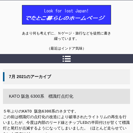
でたとこ暮らしのホームページ
あまり何も考えずに、Ｎゲージ・旅行などを徒然に書き
綴っています。
（最近はインドア気味）
7月 2021
のアーカイブ
KATO 阪急 6300系 標識灯点灯化
５年ぶりのKATO 阪急6300系のネタです。

この前は標識灯の点灯化の改造により破壊されたライトリムの再生を行
いましたが、今度は内部のリード線とチップLEDの半田付けが甘くて標識
灯と尾灯が点滅するようになってしまいました。（ほとんど走らせてい