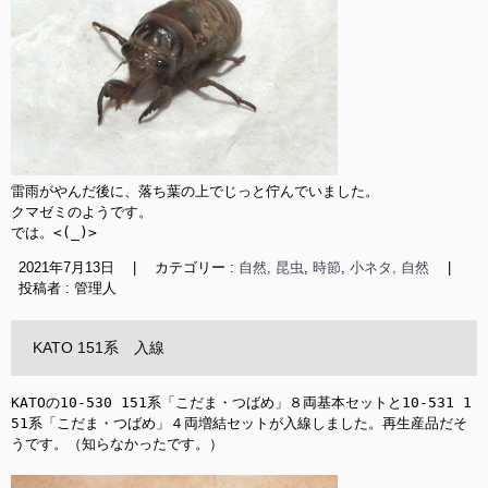
雷雨がやんだ後に、落ち葉の上でじっと佇んでいました。

クマゼミのようです。

では。<(_)>
2021年7月13日
|
カテゴリー :
自然, 昆虫
,
時節
,
小ネタ, 自然
|
投稿者 : 管理人
KATO 151系 入線
KATOの10-530 151系「こだま・つばめ」８両基本セットと10-531 1
51系「こだま・つばめ」４両増結セットが入線しました。再生産品だそ
うです。（知らなかったです。）
