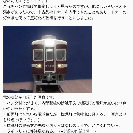
ないんですけど・・・。）

これをハンダ揚げで修繕しようと思ったのですが、他にもいろいろと不
満点があったので、中古品のドナーを入手できたこともあり、ドナーの
灯火系を使って点灯化の改造を行うことにしました。

元の状態を再現した写真です。

・ハンダ付けが甘く、内部配線の接触不良で標識灯と尾灯が点いたり点
かなかったりする。

・前照灯はきれいな電球色だが、標識灯は黄緑色に見える。（写真より
も緑色っぽいです。）

・標識灯の導光材の先端が切りっぱなしのようで、ささくれている。

・ライトリムに修繕痕がある。（←
以前の作業です。
）
