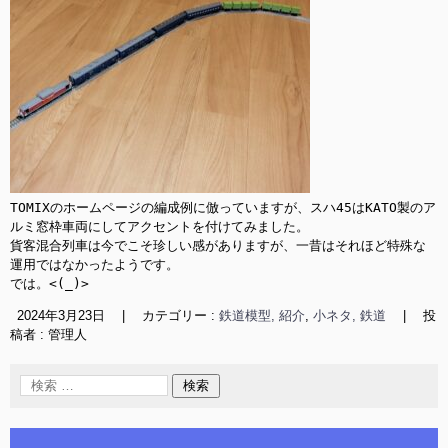
TOMIXのホームページの編成例に倣っていますが、スハ45はKATO製のア
ルミ窓枠車両にしてアクセントを付けてみました。

貨客混合列車は今でこそ珍しい感がありますが、一昔はそれほど特殊な
運用ではなかったようです。

では。<(_)>
2024年3月23日
|
カテゴリー :
鉄道模型, 紹介
,
小ネタ, 鉄道
|
投
稿者 : 管理人