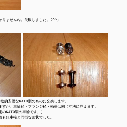
りませんね。失敗しました。(^^;

1
1
1
1
1
1
1
1
1
1
1
1
1
1
1
1
1
1
1
2
2
2
1
2
1
2
1
1
2
1
2
2
1
1
2
1
2
2
1
2
1
2
1
2
1
2
1
2
2
2
1
2
3
1
3
3
1
2
3
1
1
2
3
1
2
2
1
3
1
2
3
3
2
2
1
3
1
1
2
3
1
3
2
3
1
2
3
1
2
3
1
1
2
3
1
2
3
3
1
3
2
3
1
4
2
4
1
4
2
3
1
4
2
2
1
3
1
4
2
3
3
2
4
2
1
3
1
4
4
3
1
3
2
4
2
2
3
1
4
2
4
3
1
4
2
3
1
1
4
2
3
1
4
2
2
1
3
1
4
2
3
4
1
4
2
4
3
1
4
2
5
3
5
1
2
5
1
3
1
4
2
5
3
3
2
4
2
5
1
3
1
4
4
3
5
1
3
2
4
2
5
5
1
4
2
4
3
5
3
3
1
4
2
5
3
5
1
1
4
2
5
3
1
4
2
2
5
1
3
1
4
2
5
3
3
2
4
2
5
1
3
1
4
5
2
5
3
5
1
1
4
2
5
3
6
1
4
6
2
3
6
2
4
2
5
1
3
6
1
4
4
3
5
1
3
6
2
4
2
5
5
1
4
6
2
4
3
5
1
3
6
6
2
5
3
5
1
4
6
4
1
4
2
5
3
6
1
4
6
2
2
5
1
3
6
1
4
2
5
3
3
6
2
4
2
5
1
3
6
1
4
4
3
5
1
3
6
2
4
2
5
6
3
6
1
4
6
2
2
5
1
3
6
1
4
7
2
5
7
3
4
7
3
5
1
3
6
2
4
7
2
5
5
1
4
6
2
4
7
3
5
1
3
6
6
2
5
7
3
5
1
4
6
2
4
7
7
3
6
1
4
6
2
5
7
5
1
2
5
1
3
6
1
4
7
2
5
7
3
3
6
2
4
7
2
5
1
3
6
1
4
4
7
3
5
1
3
6
2
4
7
2
5
5
1
4
6
2
4
7
3
5
1
3
6
7
4
7
2
5
7
3
3
6
2
4
7
2
5
8
3
6
8
4
5
8
4
6
2
4
7
3
5
8
3
6
6
2
5
7
3
5
8
4
6
2
4
7
7
3
6
8
4
6
2
5
7
3
5
8
8
4
7
2
5
7
3
6
8
6
2
3
6
2
4
7
2
5
8
3
6
8
4
4
7
3
5
8
3
6
2
4
7
2
5
5
8
4
6
2
4
7
3
5
8
3
6
6
2
5
7
3
5
8
4
6
2
4
7
8
5
8
3
6
8
4
4
7
3
5
8
3
6
9
4
7
9
5
6
9
5
7
3
5
8
4
6
9
4
7
7
3
6
8
4
6
9
5
7
3
5
8
8
4
7
9
5
7
3
6
8
4
6
9
9
5
8
3
6
8
4
7
9
7
3
4
7
3
5
8
3
6
9
4
7
9
5
5
8
4
6
9
4
7
3
5
8
3
6
6
9
5
7
3
5
8
4
6
9
4
7
7
3
6
8
4
6
9
5
7
3
5
8
9
10
10
10
10
10
10
10
10
10
10
10
10
10
10
10
10
6
9
4
7
9
5
5
8
4
6
9
4
7
5
8
6
7
6
8
4
6
9
5
7
5
8
8
4
7
9
5
7
6
8
4
6
9
9
5
8
6
8
4
7
9
5
7
6
9
4
7
9
5
8
8
4
5
8
4
6
9
4
7
5
8
6
6
9
5
7
5
8
4
6
9
4
7
7
6
8
4
6
9
5
7
5
8
8
4
7
9
5
7
6
8
4
6
9
10
10
10
10
10
10
10
10
10
10
10
10
10
10
10
10
11
11
11
11
11
11
11
11
11
11
11
11
11
11
11
11
7
5
8
6
6
9
5
7
5
8
6
9
7
8
7
9
5
7
6
8
6
9
9
5
8
6
8
7
9
5
7
6
9
7
9
5
8
6
8
7
5
8
6
9
9
5
6
9
5
7
5
8
6
9
7
7
6
8
6
9
5
7
5
8
8
7
9
5
7
6
8
6
9
9
5
8
6
8
7
9
5
7
10
12
10
12
12
10
12
10
10
12
10
10
12
10
12
12
10
12
10
10
12
10
12
12
10
12
10
12
10
10
12
10
12
11
11
11
11
11
11
11
11
11
11
11
11
11
11
11
11
8
6
9
7
7
6
8
6
9
7
8
9
8
6
8
7
9
7
6
9
7
9
8
6
8
7
8
6
9
7
9
8
6
9
7
6
7
6
8
6
9
7
8
8
7
9
7
6
8
6
9
9
8
6
8
7
9
7
6
9
7
9
8
6
8
12
10
12
12
10
13
13
10
13
12
10
13
10
12
10
13
12
12
13
10
12
10
13
13
12
10
12
13
12
10
13
13
12
10
13
12
10
10
13
12
10
13
10
12
10
13
12
13
11
11
11
11
11
11
11
11
11
11
11
11
11
11
11
11
11
9
7
8
8
7
9
7
8
9
9
7
9
8
8
7
8
9
7
9
8
9
7
8
9
7
8
7
8
7
9
7
8
9
9
8
8
7
9
7
9
7
9
8
8
7
8
9
7
9
10
13
13
12
10
13
14
12
14
10
14
10
12
10
13
14
12
12
13
14
10
12
10
13
13
12
14
10
12
13
14
14
10
13
13
12
14
12
12
10
13
14
12
14
10
10
13
14
12
10
13
14
10
12
10
13
14
12
12
13
14
10
12
10
13
14
11
11
11
11
11
11
11
11
11
11
11
11
11
11
11
11
8
9
9
8
8
9
8
9
9
8
9
8
9
8
9
8
9
8
9
8
8
9
9
9
8
8
8
9
9
8
9
8
14
12
14
10
10
13
14
12
15
10
13
15
12
15
13
14
10
12
15
10
13
13
12
14
10
12
15
13
14
14
10
13
15
13
12
14
10
12
15
15
14
12
14
10
13
15
13
10
13
14
12
15
10
13
15
14
10
12
15
10
13
14
12
12
15
13
14
10
12
15
10
13
13
12
14
10
12
15
13
14
15
11
11
11
11
11
11
11
11
11
11
11
11
11
11
11
11
11
9
9
9
9
9
9
9
9
9
9
9
9
9
9
9
9
12
15
10
13
15
14
10
12
15
10
13
16
14
16
12
13
16
12
14
10
12
15
13
16
14
14
10
13
15
13
16
12
14
10
12
15
15
14
16
12
14
10
13
15
13
16
16
12
15
10
13
15
14
16
14
10
14
10
12
15
10
13
16
14
16
12
12
15
13
16
14
10
12
15
10
13
13
16
12
14
10
12
15
13
16
14
14
10
13
15
13
16
12
14
10
12
15
16
11
11
11
11
11
11
11
11
11
11
11
11
11
11
11
11
13
16
14
16
12
12
15
13
16
14
17
12
15
17
13
14
17
13
15
13
16
12
14
17
12
15
15
14
16
12
14
17
13
15
13
16
16
12
15
17
13
15
14
16
12
14
17
17
13
16
14
16
12
15
17
15
12
15
13
16
14
17
12
15
17
13
13
16
12
14
17
12
15
13
16
14
14
17
13
15
13
16
12
14
17
12
15
15
14
16
12
14
17
13
15
13
16
17
11
11
11
11
11
11
11
11
11
11
11
11
11
11
11
11
14
17
12
15
17
13
13
16
12
14
17
12
15
18
13
16
18
14
15
18
14
16
12
14
17
13
15
18
13
16
16
12
15
17
13
15
18
14
16
12
14
17
17
13
16
18
14
16
12
15
17
13
15
18
18
14
17
12
15
17
13
16
18
16
12
13
16
12
14
17
12
15
18
13
16
18
14
14
17
13
15
18
13
16
12
14
17
12
15
15
18
14
16
12
14
17
13
15
18
13
16
16
12
15
17
13
15
18
14
16
12
14
17
18
15
18
13
16
18
14
14
17
13
15
18
13
16
19
14
17
19
15
16
19
15
17
13
15
18
14
16
19
14
17
17
13
16
18
14
16
19
15
17
13
15
18
18
14
17
19
15
17
13
16
18
14
16
19
19
15
18
13
16
18
14
17
19
17
13
14
17
13
15
18
13
16
19
14
17
19
15
15
18
14
16
19
14
17
13
15
18
13
16
16
19
15
17
13
15
18
14
16
19
14
17
17
13
16
18
14
16
19
15
17
13
15
18
19
16
19
14
17
19
15
15
18
14
16
19
14
17
20
15
18
20
16
17
20
16
18
14
16
19
15
17
20
15
18
18
14
17
19
15
17
20
16
18
14
16
19
19
15
18
20
16
18
14
17
19
15
17
20
20
16
19
14
17
19
15
18
20
18
14
15
18
14
16
19
14
17
20
15
18
20
16
16
19
15
17
20
15
18
14
16
19
14
17
17
20
16
18
14
16
19
15
17
20
15
18
18
14
17
19
15
17
20
16
18
14
16
19
20
17
20
15
18
20
16
16
19
15
17
20
15
18
21
16
19
21
17
18
21
17
19
15
17
20
16
18
21
16
19
19
15
18
20
16
18
21
17
19
15
17
20
20
16
19
21
17
19
15
18
20
16
18
21
21
17
20
15
18
20
16
19
21
19
15
16
19
15
17
20
15
18
21
16
19
21
17
17
20
16
18
21
16
19
15
17
20
15
18
18
21
17
19
15
17
20
16
18
21
16
19
19
15
18
20
16
18
21
17
19
15
17
20
21
比較的安価なKATO製のものに交換します。

ますが、車輪径・フランジ径・軸長は同じ寸法に見えます。

18
21
16
19
21
17
17
20
16
18
21
16
19
22
17
20
22
18
19
22
18
20
16
18
21
17
19
22
17
20
20
16
19
21
17
19
22
18
20
16
18
21
21
17
20
22
18
20
16
19
21
17
19
22
22
18
21
16
19
21
17
20
22
20
16
17
20
16
18
21
16
19
22
17
20
22
18
18
21
17
19
22
17
20
16
18
21
16
19
19
22
18
20
16
18
21
17
19
22
17
20
20
16
19
21
17
19
22
18
20
16
18
21
22
19
22
17
20
22
18
18
21
17
19
22
17
20
23
18
21
23
19
20
23
19
21
17
19
22
18
20
23
18
21
21
17
20
22
18
20
23
19
21
17
19
22
22
18
21
23
19
21
17
20
22
18
20
23
23
19
22
17
20
22
18
21
23
21
17
18
21
17
19
22
17
20
23
18
21
23
19
19
22
18
20
23
18
21
17
19
22
17
20
20
23
19
21
17
19
22
18
20
23
18
21
21
17
20
22
18
20
23
19
21
17
19
22
23
20
23
18
21
23
19
19
22
18
20
23
18
21
24
19
22
24
20
21
24
20
22
18
20
23
19
21
24
19
22
22
18
21
23
19
21
24
20
22
18
20
23
23
19
22
24
20
22
18
21
23
19
21
24
24
20
23
18
21
23
19
22
24
22
18
19
22
18
20
23
18
21
24
19
22
24
20
20
23
19
21
24
19
22
18
20
23
18
21
21
24
20
22
18
20
23
19
21
24
19
22
22
18
21
23
19
21
24
20
22
18
20
23
24
21
24
19
22
24
20
20
23
19
21
24
19
22
25
20
23
25
21
22
25
21
23
19
21
24
20
22
25
20
23
23
19
22
24
20
22
25
21
23
19
21
24
24
20
23
25
21
23
19
22
24
20
22
25
25
21
24
19
22
24
20
23
25
23
19
20
23
19
21
24
19
22
25
20
23
25
21
21
24
20
22
25
20
23
19
21
24
19
22
22
25
21
23
19
21
24
20
22
25
20
23
23
19
22
24
20
22
25
21
23
19
21
24
25
22
25
20
23
25
21
21
24
20
22
25
20
23
26
21
24
26
22
23
26
22
24
20
22
25
21
23
26
21
24
24
20
23
25
21
23
26
22
24
20
22
25
25
21
24
26
22
24
20
23
25
21
23
26
26
22
25
20
23
25
21
24
26
24
20
21
24
20
22
25
20
23
26
21
24
26
22
22
25
21
23
26
21
24
20
22
25
20
23
23
26
22
24
20
22
25
21
23
26
21
24
24
20
23
25
21
23
26
22
24
20
22
25
26
23
26
21
24
26
22
22
25
21
23
26
21
24
27
22
25
27
23
24
27
23
25
21
23
26
22
24
27
22
25
25
21
24
26
22
24
27
23
25
21
23
26
26
22
25
27
23
25
21
24
26
22
24
27
27
23
26
21
24
26
22
25
27
25
21
22
25
21
23
26
21
24
27
22
25
27
23
23
26
22
24
27
22
25
21
23
26
21
24
24
27
23
25
21
23
26
22
24
27
22
25
25
21
24
26
22
24
27
23
25
21
23
26
27
24
27
22
25
27
23
23
26
22
24
27
22
25
28
23
26
28
24
25
28
24
26
22
24
27
23
25
28
23
26
26
22
25
27
23
25
28
24
26
22
24
27
27
23
26
28
24
26
22
25
27
23
25
28
28
24
27
22
25
27
23
26
28
26
22
23
26
22
24
27
22
25
28
23
26
28
24
24
27
23
25
28
23
26
22
24
27
22
25
25
28
24
26
22
24
27
23
25
28
23
26
26
22
25
27
23
25
28
24
26
22
24
27
28
のKATO製の車輪です。）

25
28
23
26
28
24
24
27
23
25
28
23
26
29
24
27
29
25
26
29
25
27
23
25
28
24
26
29
24
27
27
23
26
28
24
26
29
25
27
23
25
28
28
24
27
29
25
27
23
26
28
24
26
29
25
28
23
26
28
24
27
29
27
23
24
27
23
25
28
23
26
29
24
27
29
25
25
28
24
26
29
24
27
23
25
28
23
26
26
29
25
27
23
25
28
24
26
29
24
27
27
23
26
28
24
26
29
25
27
23
25
28
29
26
29
24
27
29
25
25
28
24
26
29
24
27
30
25
28
30
26
27
30
26
28
24
26
29
25
27
30
25
28
28
24
27
29
25
27
30
26
28
24
26
29
25
28
30
26
28
24
27
29
25
27
30
26
29
24
27
29
25
28
30
28
24
25
28
24
26
29
24
27
30
25
28
30
26
26
29
25
27
30
25
28
24
26
29
24
27
27
30
26
28
24
26
29
25
27
30
25
28
28
24
27
29
25
27
30
26
28
24
26
29
27
30
25
28
30
26
26
29
25
27
30
25
28
31
26
29
27
28
31
27
29
25
27
30
26
28
31
26
29
25
28
30
26
28
31
27
29
25
27
30
26
29
27
29
25
28
30
26
28
31
27
30
25
28
30
26
29
29
25
26
29
25
27
30
25
28
31
26
29
27
27
30
26
28
31
26
29
25
27
30
25
28
28
31
27
29
25
27
30
26
28
31
26
29
25
28
30
26
28
31
27
29
25
27
30
28
31
26
29
27
27
30
26
28
31
26
29
27
30
28
29
28
30
26
28
31
27
29
27
30
26
29
27
29
28
30
26
28
31
27
30
28
30
26
29
27
29
28
31
26
29
27
30
30
26
27
30
26
28
31
26
29
27
30
28
28
31
27
29
27
30
26
28
31
26
29
28
30
26
28
31
27
29
27
30
26
29
27
29
28
30
26
28
31
29
27
30
28
28
31
27
29
27
30
28
31
29
29
27
29
28
30
28
31
27
30
28
30
29
27
29
28
31
29
27
30
28
30
29
27
30
28
31
27
28
31
27
29
27
30
28
31
29
28
30
28
31
27
29
27
30
29
27
29
28
30
28
31
27
30
28
30
29
27
29
30
28
31
29
28
30
28
31
29
30
30
28
30
29
29
28
31
29
30
28
30
29
30
28
31
29
30
28
31
29
28
29
28
30
28
31
29
30
29
29
28
30
28
31
30
28
30
29
29
28
31
29
30
28
30
31
29
30
29
29
30
31
31
29
30
30
29
30
31
29
30
31
29
30
31
29
30
29
29
29
30
31
30
30
29
29
31
29
30
30
29
30
31
29
輪も銀車輪と同様な形状でした。

30
31
30
30
30
31
30
31
30
31
30
31
30
31
30
30
30
31
30
30
30
31
30
31
30
31
31
31
31
31
31
31
31
31
31
31