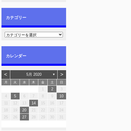
カテゴリー
カレンダー
<
>
5月 2020
▼
月
火
水
木
金
土
日
1
2
3
4
5
6
7
8
9
10
11
12
13
14
15
16
17
18
19
20
21
22
23
24
25
26
27
28
29
30
31