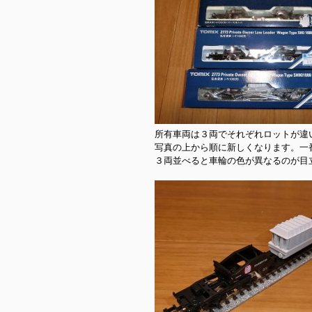
所有車両は３両でそれぞれロットが違い
写真の上から順に新しくなります。一
３両並べると車輪の色が異なるのが目