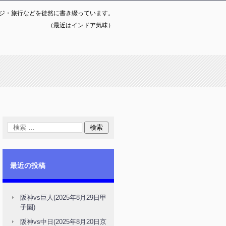
ジ・旅行などを徒然に書き綴っています。
（最近はインドア気味）
最近の投稿
阪神vs巨人(2025年8月29日甲
子園)
阪神vs中日(2025年8月20日京