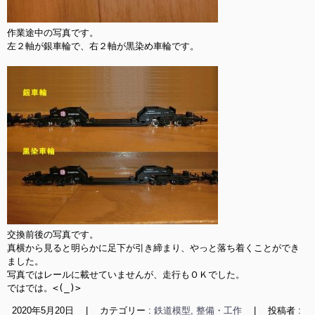
作業途中の写真です。

左２軸が銀車輪で、右２軸が黒染め車輪です。

交換前後の写真です。

真横から見ると明らかに足下が引き締まり、やっと落ち着くことができ
ました。

写真ではレールに載せていませんが、走行もＯＫでした。

ではでは。<(_)>
2020年5月20日
|
カテゴリー :
鉄道模型, 整備・工作
|
投稿者 :