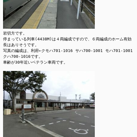
岩切方です。

停まっている列車(4438M)は４両編成ですので、６両編成のホーム有効
長はありそうです。

写真の編成は、利府←クモハ701-1016 サハ700-1001 モハ701-1001 
クハ700-1016です。

車齢が30年近いベテラン車両です。
