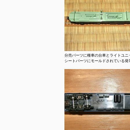
分売パーツに種車の台車とライトユニ
シートパーツにモールドされている発