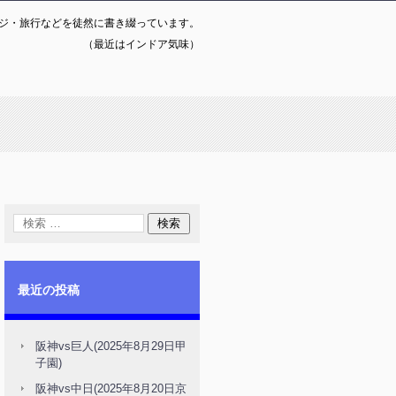
ジ・旅行などを徒然に書き綴っています。
（最近はインドア気味）
最近の投稿
阪神vs巨人(2025年8月29日甲
子園)
阪神vs中日(2025年8月20日京