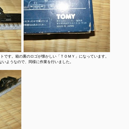
ットです。箱の裏のロゴが懐かしい「ＴＯＭＹ」になっています。

ないようなので、同様に作業を行いました。
