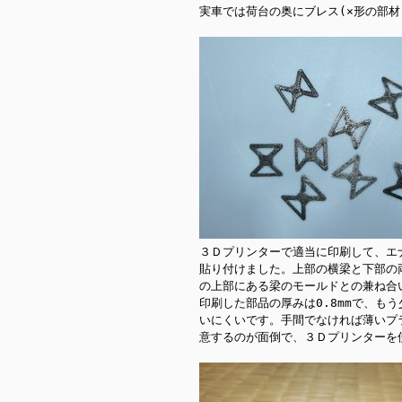
実車では荷台の奥にブレス(×形の部材
３Ｄプリンターで適当に印刷して、エ
貼り付けました。上部の横梁と下部の
の上部にある梁のモールドとの兼ね合
印刷した部品の厚みは0.8mmで、も
いにくいです。手間でなければ薄いプ
意するのが面倒で、３Ｄプリンターを使