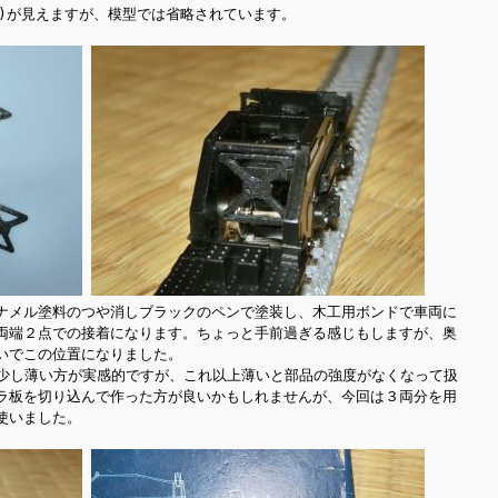
)が見えますが、模型では省略されています。

ナメル塗料のつや消しブラックのペンで塗装し、木工用ボンドで車両に
両端２点での接着になります。ちょっと手前過ぎる感じもしますが、奥
1
1
1
1
1
1
1
1
1
1
1
1
1
1
1
1
1
1
1
2
2
2
1
2
1
2
1
1
2
1
2
2
1
1
2
1
2
2
1
2
1
2
1
2
1
2
1
2
2
2
1
2
3
1
3
3
1
2
3
1
1
2
3
1
2
2
1
3
1
2
3
3
2
2
1
3
1
1
2
3
1
3
2
3
1
2
3
1
2
3
1
1
2
3
1
2
3
3
1
3
2
3
1
4
2
4
1
4
2
3
1
4
2
2
1
3
1
4
2
3
3
2
4
2
1
3
1
4
4
3
1
3
2
4
2
2
3
4
2
4
3
1
4
2
3
1
1
4
2
3
1
4
2
2
1
3
1
4
2
3
4
1
4
2
4
3
1
4
2
5
3
5
1
2
5
1
3
1
4
2
5
3
3
2
4
2
5
1
3
1
4
4
3
5
1
3
2
4
2
5
5
1
4
2
4
3
5
1
3
3
1
4
5
3
5
1
1
4
2
5
3
1
4
2
2
5
1
3
1
4
2
5
3
3
2
4
2
5
1
3
1
4
5
2
5
3
5
1
1
4
2
5
3
6
1
4
6
2
3
6
2
4
2
5
1
3
6
1
4
4
3
5
1
3
6
2
4
2
5
5
1
4
6
2
4
3
5
1
3
6
6
2
5
3
5
1
4
6
2
4
1
4
2
5
6
1
4
6
2
2
5
1
3
6
1
4
2
5
3
3
6
2
4
2
5
1
3
6
1
4
4
3
5
1
3
6
2
4
2
5
6
3
6
1
4
6
2
2
5
1
3
6
1
4
7
2
5
7
3
4
7
3
5
1
3
6
2
4
7
2
5
5
1
4
6
2
4
7
3
5
1
3
6
6
2
5
7
3
5
1
4
6
2
4
7
7
3
6
1
4
6
2
5
7
3
5
1
2
5
1
3
6
1
7
2
5
7
3
3
6
2
4
7
2
5
1
3
6
1
4
4
7
3
5
1
3
6
2
4
7
2
5
5
1
4
6
2
4
7
3
5
1
3
6
7
いでこの位置になりました。

4
7
2
5
7
3
3
6
2
4
7
2
5
8
3
6
8
4
5
8
4
6
2
4
7
3
5
8
3
6
6
2
5
7
3
5
8
4
6
2
4
7
7
3
6
8
4
6
2
5
7
3
5
8
8
4
7
2
5
7
3
6
8
4
6
2
3
6
2
4
7
2
8
3
6
8
4
4
7
3
5
8
3
6
2
4
7
2
5
5
8
4
6
2
4
7
3
5
8
3
6
6
2
5
7
3
5
8
4
6
2
4
7
8
5
8
3
6
8
4
4
7
3
5
8
3
6
9
4
7
9
5
6
9
5
7
3
5
8
4
6
9
4
7
7
3
6
8
4
6
9
5
7
3
5
8
8
4
7
9
5
7
3
6
8
4
6
9
9
5
8
3
6
8
4
7
9
5
7
3
4
7
3
5
8
3
9
4
7
9
5
5
8
4
6
9
4
7
3
5
8
3
6
6
9
5
7
3
5
8
4
6
9
4
7
7
3
6
8
4
6
9
5
7
3
5
8
9
10
10
10
10
10
10
10
10
10
10
10
10
10
10
10
10
6
9
4
7
9
5
5
8
4
6
9
4
7
5
8
6
7
6
8
4
6
9
5
7
5
8
8
4
7
9
5
7
6
8
4
6
9
9
5
8
6
8
4
7
9
5
7
6
9
4
7
9
5
8
6
8
4
5
8
4
6
9
4
5
8
6
6
9
5
7
5
8
4
6
9
4
7
7
6
8
4
6
9
5
7
5
8
8
4
7
9
5
7
6
8
4
6
9
10
10
10
10
10
10
10
10
10
10
10
10
10
10
10
10
11
11
11
11
11
11
11
11
11
11
11
11
11
11
11
11
7
5
8
6
6
9
5
7
5
8
6
9
7
8
7
9
5
7
6
8
6
9
9
5
8
6
8
7
9
5
7
6
9
7
9
5
8
6
8
7
5
8
6
9
7
9
5
6
9
5
7
5
6
9
7
7
6
8
6
9
5
7
5
8
8
7
9
5
7
6
8
6
9
9
5
8
6
8
7
9
5
7
10
12
10
12
12
10
12
10
10
12
10
10
12
10
12
12
10
12
10
10
12
10
12
12
10
12
10
12
10
10
12
10
12
11
11
11
11
11
11
11
11
11
11
11
11
11
11
11
11
8
6
9
7
7
6
8
6
9
7
8
9
8
6
8
7
9
7
6
9
7
9
8
6
8
7
8
6
9
7
9
8
6
9
7
8
6
7
6
8
6
7
8
8
7
9
7
6
8
6
9
9
8
6
8
7
9
7
6
9
7
9
8
6
8
12
10
12
12
10
13
13
10
13
12
10
13
10
12
10
13
12
12
13
10
12
10
13
13
12
10
12
13
12
13
13
12
10
13
12
10
10
13
12
10
13
10
12
10
13
12
13
11
11
11
11
11
11
11
11
11
11
11
11
11
11
11
11
11
9
7
8
8
7
9
7
8
9
9
7
9
8
8
7
8
9
7
9
8
9
7
8
9
7
8
9
7
8
7
9
7
8
9
9
8
8
7
9
7
9
7
9
8
8
7
8
9
7
9
10
13
13
12
10
13
14
12
14
10
14
10
12
10
13
14
12
12
13
14
10
12
10
13
13
12
14
10
12
13
14
14
10
13
13
12
14
10
12
12
10
13
14
12
14
10
10
13
14
12
10
13
14
10
12
10
13
14
12
12
13
14
10
12
10
13
14
11
11
11
11
11
11
11
11
11
11
11
11
11
11
11
8
9
9
8
8
9
8
9
9
8
9
8
9
8
9
8
9
8
9
8
8
9
9
9
8
8
8
9
9
8
9
8
う少し薄い方が実感的ですが、これ以上薄いと部品の強度がなくなって扱
14
12
14
10
10
13
14
12
15
10
13
15
12
15
13
14
10
12
15
10
13
13
12
14
10
12
15
13
14
14
10
13
15
13
12
14
10
12
15
15
14
12
14
10
13
15
13
10
13
14
15
10
13
15
14
10
12
15
10
13
14
12
12
15
13
14
10
12
15
10
13
13
12
14
10
12
15
13
14
15
11
11
11
11
11
11
11
11
11
11
11
11
11
11
11
11
11
11
9
9
9
9
9
9
9
9
9
9
9
9
9
9
9
9
12
15
10
13
15
14
10
12
15
10
13
16
14
16
12
13
16
12
14
10
12
15
13
16
14
14
10
13
15
13
16
12
14
10
12
15
15
14
16
12
14
10
13
15
13
16
16
12
15
10
13
15
14
16
12
14
10
14
10
12
15
10
16
14
16
12
12
15
13
16
14
10
12
15
10
13
13
16
12
14
10
12
15
13
16
14
14
10
13
15
13
16
12
14
10
12
15
16
11
11
11
11
11
11
11
11
11
11
11
11
11
11
11
11
13
16
14
16
12
12
15
13
16
14
17
12
15
17
13
14
17
13
15
13
16
12
14
17
12
15
15
14
16
12
14
17
13
15
13
16
16
12
15
17
13
15
14
16
12
14
17
17
13
16
14
16
12
15
17
13
15
12
15
13
16
17
12
15
17
13
13
16
12
14
17
12
15
13
16
14
14
17
13
15
13
16
12
14
17
12
15
15
14
16
12
14
17
13
15
13
16
17
11
11
11
11
11
11
11
11
11
11
11
11
11
11
11
11
14
17
12
15
17
13
13
16
12
14
17
12
15
18
13
16
18
14
15
18
14
16
12
14
17
13
15
18
13
16
16
12
15
17
13
15
18
14
16
12
14
17
17
13
16
18
14
16
12
15
17
13
15
18
18
14
17
12
15
17
13
16
18
14
16
12
13
16
12
14
17
12
18
13
16
18
14
14
17
13
15
18
13
16
12
14
17
12
15
15
18
14
16
12
14
17
13
15
18
13
16
16
12
15
17
13
15
18
14
16
12
14
17
18
15
18
13
16
18
14
14
17
13
15
18
13
16
19
14
17
19
15
16
19
15
17
13
15
18
14
16
19
14
17
17
13
16
18
14
16
19
15
17
13
15
18
18
14
17
19
15
17
13
16
18
14
16
19
19
15
18
13
16
18
14
17
19
15
17
13
14
17
13
15
18
13
19
14
17
19
15
15
18
14
16
19
14
17
13
15
18
13
16
16
19
15
17
13
15
18
14
16
19
14
17
17
13
16
18
14
16
19
15
17
13
15
18
19
16
19
14
17
19
15
15
18
14
16
19
14
17
20
15
18
20
16
17
20
16
18
14
16
19
15
17
20
15
18
18
14
17
19
15
17
20
16
18
14
16
19
19
15
18
20
16
18
14
17
19
15
17
20
20
16
19
14
17
19
15
18
20
16
18
14
15
18
14
16
19
14
20
15
18
20
16
16
19
15
17
20
15
18
14
16
19
14
17
17
20
16
18
14
16
19
15
17
20
15
18
18
14
17
19
15
17
20
16
18
14
16
19
20
17
20
15
18
20
16
16
19
15
17
20
15
18
21
16
19
21
17
18
21
17
19
15
17
20
16
18
21
16
19
19
15
18
20
16
18
21
17
19
15
17
20
20
16
19
21
17
19
15
18
20
16
18
21
21
17
20
15
18
20
16
19
21
17
19
15
16
19
15
17
20
15
21
16
19
21
17
17
20
16
18
21
16
19
15
17
20
15
18
18
21
17
19
15
17
20
16
18
21
16
19
19
15
18
20
16
18
21
17
19
15
17
20
21
ラ板を切り込んで作った方が良いかもしれませんが、今回は３両分を用
いました。

18
21
16
19
21
17
17
20
16
18
21
16
19
22
17
20
22
18
19
22
18
20
16
18
21
17
19
22
17
20
20
16
19
21
17
19
22
18
20
16
18
21
21
17
20
22
18
20
16
19
21
17
19
22
22
18
21
16
19
21
17
20
22
18
20
16
17
20
16
18
21
16
22
17
20
22
18
18
21
17
19
22
17
20
16
18
21
16
19
19
22
18
20
16
18
21
17
19
22
17
20
20
16
19
21
17
19
22
18
20
16
18
21
22
19
22
17
20
22
18
18
21
17
19
22
17
20
23
18
21
23
19
20
23
19
21
17
19
22
18
20
23
18
21
21
17
20
22
18
20
23
19
21
17
19
22
22
18
21
23
19
21
17
20
22
18
20
23
23
19
22
17
20
22
18
21
23
19
21
17
18
21
17
19
22
17
23
18
21
23
19
19
22
18
20
23
18
21
17
19
22
17
20
20
23
19
21
17
19
22
18
20
23
18
21
21
17
20
22
18
20
23
19
21
17
19
22
23
20
23
18
21
23
19
19
22
18
20
23
18
21
24
19
22
24
20
21
24
20
22
18
20
23
19
21
24
19
22
22
18
21
23
19
21
24
20
22
18
20
23
23
19
22
24
20
22
18
21
23
19
21
24
24
20
23
18
21
23
19
22
24
20
22
18
19
22
18
20
23
18
24
19
22
24
20
20
23
19
21
24
19
22
18
20
23
18
21
21
24
20
22
18
20
23
19
21
24
19
22
22
18
21
23
19
21
24
20
22
18
20
23
24
21
24
19
22
24
20
20
23
19
21
24
19
22
25
20
23
25
21
22
25
21
23
19
21
24
20
22
25
20
23
23
19
22
24
20
22
25
21
23
19
21
24
24
20
23
25
21
23
19
22
24
20
22
25
25
21
24
19
22
24
20
23
25
21
23
19
20
23
19
21
24
19
25
20
23
25
21
21
24
20
22
25
20
23
19
21
24
19
22
22
25
21
23
19
21
24
20
22
25
20
23
23
19
22
24
20
22
25
21
23
19
21
24
25
22
25
20
23
25
21
21
24
20
22
25
20
23
26
21
24
26
22
23
26
22
24
20
22
25
21
23
26
21
24
24
20
23
25
21
23
26
22
24
20
22
25
25
21
24
26
22
24
20
23
25
21
23
26
26
22
25
20
23
25
21
24
26
22
24
20
21
24
20
22
25
20
26
21
24
26
22
22
25
21
23
26
21
24
20
22
25
20
23
23
26
22
24
20
22
25
21
23
26
21
24
24
20
23
25
21
23
26
22
24
20
22
25
26
23
26
21
24
26
22
22
25
21
23
26
21
24
27
22
25
27
23
24
27
23
25
21
23
26
22
24
27
22
25
25
21
24
26
22
24
27
23
25
21
23
26
26
22
25
27
23
25
21
24
26
22
24
27
27
23
26
21
24
26
22
25
27
23
25
21
22
25
21
23
26
21
27
22
25
27
23
23
26
22
24
27
22
25
21
23
26
21
24
24
27
23
25
21
23
26
22
24
27
22
25
25
21
24
26
22
24
27
23
25
21
23
26
27
24
27
22
25
27
23
23
26
22
24
27
22
25
28
23
26
28
24
25
28
24
26
22
24
27
23
25
28
23
26
26
22
25
27
23
25
28
24
26
22
24
27
27
23
26
28
24
26
22
25
27
23
25
28
28
24
27
22
25
27
23
26
28
24
26
22
23
26
22
24
27
22
28
23
26
28
24
24
27
23
25
28
23
26
22
24
27
22
25
25
28
24
26
22
24
27
23
25
28
23
26
26
22
25
27
23
25
28
24
26
22
24
27
28
25
28
23
26
28
24
24
27
23
25
28
23
26
29
24
27
29
25
26
29
25
27
23
25
28
24
26
29
24
27
27
23
26
28
24
26
29
25
27
23
25
28
28
24
27
29
25
27
23
26
28
24
26
29
25
28
23
26
28
24
27
29
25
27
23
24
27
23
25
28
23
29
24
27
29
25
25
28
24
26
29
24
27
23
25
28
23
26
26
29
25
27
23
25
28
24
26
29
24
27
27
23
26
28
24
26
29
25
27
23
25
28
29
26
29
24
27
29
25
25
28
24
26
29
24
27
30
25
28
30
26
27
30
26
28
24
26
29
25
27
30
25
28
28
24
27
29
25
27
30
26
28
24
26
29
25
28
30
26
28
24
27
29
25
27
30
26
29
24
27
29
25
28
30
26
28
24
25
28
24
26
29
24
30
25
28
30
26
26
29
25
27
30
25
28
24
26
29
24
27
27
30
26
28
24
26
29
25
27
30
25
28
28
24
27
29
25
27
30
26
28
24
26
29
27
30
25
28
30
26
26
29
25
27
30
25
28
31
26
29
27
28
31
27
29
25
27
30
26
28
31
26
29
25
28
30
26
28
31
27
29
25
27
30
26
29
27
29
25
28
30
26
28
31
27
30
25
28
30
26
29
27
29
25
26
29
25
27
30
25
31
26
29
27
27
30
26
28
31
26
29
25
27
30
25
28
28
31
27
29
25
27
30
26
28
31
26
29
25
28
30
26
28
31
27
29
25
27
30
28
31
26
29
27
27
30
26
28
31
26
29
27
30
28
29
28
30
26
28
31
27
29
27
30
26
29
27
29
28
30
26
28
31
27
30
28
30
26
29
27
29
28
31
26
29
27
30
28
30
26
27
30
26
28
31
26
27
30
28
28
31
27
29
27
30
26
28
31
26
29
28
30
26
28
31
27
29
27
30
26
29
27
29
28
30
26
28
31
29
27
30
28
28
31
27
29
27
30
28
31
29
29
27
29
28
30
28
31
27
30
28
30
29
27
29
28
31
29
27
30
28
30
29
27
30
28
31
29
27
28
31
27
29
27
28
31
29
28
30
28
31
27
29
27
30
29
27
29
28
30
28
31
27
30
28
30
29
27
29
30
28
31
29
28
30
28
31
29
30
30
28
30
29
29
28
31
29
30
28
30
29
30
28
31
29
30
28
31
29
30
28
29
28
30
28
29
30
29
29
28
30
28
31
30
28
30
29
29
28
31
29
30
28
30
31
29
30
29
29
30
31
31
29
30
30
29
30
31
29
30
31
29
30
31
29
30
31
29
29
29
30
31
30
30
29
29
31
29
30
30
29
30
31
29
30
31
30
30
30
31
30
31
30
31
30
31
30
31
30
30
30
31
30
30
30
31
30
31
30
31
31
31
31
31
31
31
31
31
31
31