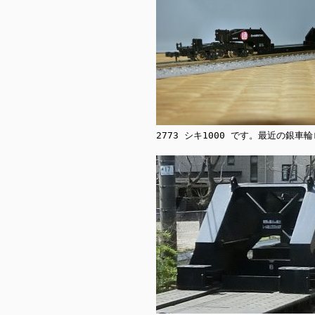
2773 シキ1000 です。最近の銀車輪