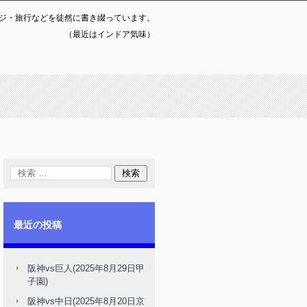
ジ・旅行などを徒然に書き綴っています。
（最近はインドア気味）
最近の投稿
阪神vs巨人(2025年8月29日甲
子園)
阪神vs中日(2025年8月20日京