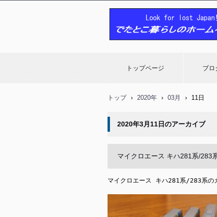
でたとこ暮らしのホームページ
トップページ
ブロ
トップ
›
2020年
›
03月
›
11日
2020年3月11日
のアーカイブ
マイクロエース キハ281系/28
マイクロエース キハ281系/283系