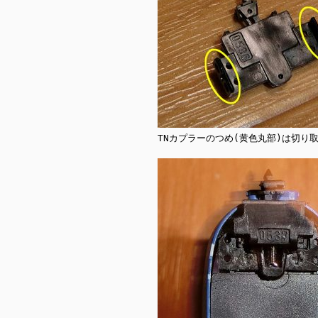
TNカプラーのつめ(黄色丸部)は切り取