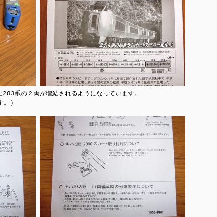
に283系の２両が増結されるようになっています。

。）
