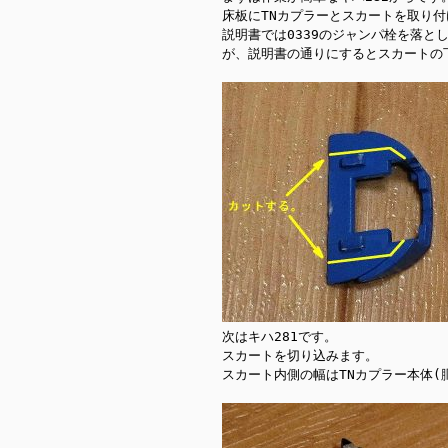
床板にTNカプラーとスカートを取り付
説明書では0339のジャンパ栓を落と
が、説明書の通りにするとスカートの
次はキハ281です。

スカートを切り込みます。

スカート内側の幅はTNカプラー本体(