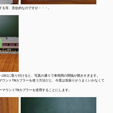
する等、意欲的なのですが・・・。

281に取り付けると、写真の通りで車両間の間隔が開きすぎます。

1
1
1
1
1
1
1
1
1
1
1
1
1
1
1
1
1
1
1
2
2
2
1
2
1
2
1
1
2
1
2
2
1
1
2
1
2
2
1
2
1
2
1
2
1
2
1
2
2
2
1
2
3
1
3
3
1
2
3
1
1
2
3
1
2
2
1
3
1
2
3
3
2
2
1
3
1
1
2
3
1
3
2
3
1
2
3
1
2
3
1
1
2
3
1
2
3
3
1
3
2
3
1
4
2
4
1
4
2
3
1
4
2
2
1
3
1
4
2
3
3
2
4
2
1
3
1
4
4
3
1
3
2
4
2
2
3
1
4
2
4
3
1
4
2
3
1
1
4
2
3
1
4
2
2
1
3
1
4
2
3
4
1
4
2
4
3
1
4
2
5
3
5
1
2
5
1
3
1
4
2
5
3
3
2
4
2
5
1
3
1
4
4
3
5
1
3
2
4
2
5
5
1
4
2
4
3
5
1
3
3
1
4
2
5
3
5
1
1
4
2
5
3
1
4
2
2
5
1
3
1
4
2
5
3
3
2
4
2
5
1
3
1
4
5
2
5
3
5
1
1
4
2
5
3
6
1
4
6
2
3
6
2
4
2
5
1
3
6
1
4
4
3
5
1
3
6
2
4
2
5
5
1
4
6
2
4
3
5
1
3
6
6
2
5
3
5
1
4
6
2
4
1
4
2
5
3
6
1
4
6
2
2
5
1
3
6
1
4
2
5
3
3
6
2
4
2
5
1
3
6
1
4
4
3
5
1
3
6
2
4
2
5
6
3
6
1
4
6
2
2
5
1
3
6
1
4
7
2
5
7
3
4
7
3
5
1
3
6
2
4
7
2
5
5
1
4
6
2
4
7
3
5
1
3
6
6
2
5
7
3
5
1
4
6
2
4
7
7
3
6
1
4
6
2
5
7
3
5
2
5
1
3
6
1
4
7
2
5
7
3
3
6
2
4
7
2
5
1
3
6
1
4
4
7
3
5
1
3
6
2
4
7
2
5
5
1
4
6
2
4
7
3
5
1
3
6
7
マウントTNカプラーを使う方法だと、今度は首振りがうまくいかなくて
4
7
2
5
7
3
3
6
2
4
7
2
5
8
3
6
8
4
5
8
4
6
2
4
7
3
5
8
3
6
6
2
5
7
3
5
8
4
6
2
4
7
7
3
6
8
4
6
2
5
7
3
5
8
8
4
7
2
5
7
3
6
8
4
6
3
6
2
4
7
2
5
8
3
6
8
4
4
7
3
5
8
3
6
2
4
7
2
5
5
8
4
6
2
4
7
3
5
8
3
6
6
2
5
7
3
5
8
4
6
2
4
7
8
5
8
3
6
8
4
4
7
3
5
8
3
6
9
4
7
9
5
6
9
5
7
3
5
8
4
6
9
4
7
7
3
6
8
4
6
9
5
7
3
5
8
8
4
7
9
5
7
3
6
8
4
6
9
9
5
8
3
6
8
4
7
9
5
7
4
7
3
5
8
3
6
9
4
7
9
5
5
8
4
6
9
4
7
3
5
8
3
6
6
9
5
7
3
5
8
4
6
9
4
7
7
3
6
8
4
6
9
5
7
3
5
8
9
10
10
10
10
10
10
10
10
10
10
10
10
10
10
10
10
6
9
4
7
9
5
5
8
4
6
9
4
7
5
8
6
7
6
8
4
6
9
5
7
5
8
8
4
7
9
5
7
6
8
4
6
9
9
5
8
6
8
4
7
9
5
7
6
9
4
7
9
5
8
6
8
5
8
4
6
9
4
7
5
8
6
6
9
5
7
5
8
4
6
9
4
7
7
6
8
4
6
9
5
7
5
8
8
4
7
9
5
7
6
8
4
6
9
10
10
10
10
10
10
10
10
10
10
10
10
10
10
10
10
11
11
11
11
11
11
11
11
11
11
11
11
11
11
11
11
7
5
8
6
6
9
5
7
5
8
6
9
7
8
7
9
5
7
6
8
6
9
9
5
8
6
8
7
9
5
7
6
9
7
9
5
8
6
8
7
5
8
6
9
7
9
6
9
5
7
5
8
6
9
7
7
6
8
6
9
5
7
5
8
8
7
9
5
7
6
8
6
9
9
5
8
6
8
7
9
5
7
10
12
10
12
12
10
12
10
10
12
10
10
12
10
12
12
10
12
10
10
12
10
12
12
10
12
10
12
10
10
12
10
12
11
11
11
11
11
11
11
11
11
11
11
11
11
11
11
11
8
6
9
7
7
6
8
6
9
7
8
9
8
6
8
7
9
7
6
9
7
9
8
6
8
7
8
6
9
7
9
8
6
9
7
8
7
6
8
6
9
7
8
8
7
9
7
6
8
6
9
9
8
6
8
7
9
7
6
9
7
9
8
6
8
12
10
12
12
10
13
13
10
13
12
10
13
10
12
10
13
12
12
13
10
12
10
13
13
12
10
12
13
12
10
13
13
12
10
13
12
10
10
13
12
10
13
10
12
10
13
12
13
11
11
11
11
11
11
11
11
11
11
11
11
11
11
11
11
11
9
7
8
8
7
9
7
8
9
9
7
9
8
8
7
8
9
7
9
8
9
7
8
9
7
8
9
8
7
9
7
8
9
9
8
8
7
9
7
9
7
9
8
8
7
8
9
7
9
10
13
13
12
10
13
14
12
14
10
14
10
12
10
13
14
12
12
13
14
10
12
10
13
13
12
14
10
12
13
14
14
10
13
13
12
14
10
12
12
10
13
14
12
14
10
10
13
14
12
10
13
14
10
12
10
13
14
12
12
13
14
10
12
10
13
14
11
11
11
11
11
11
11
11
11
11
11
11
11
11
11
11
8
9
9
8
8
9
8
9
9
8
9
8
9
8
9
8
9
9
8
8
9
9
9
8
8
8
9
9
8
9
8
14
12
14
10
10
13
14
12
15
10
13
15
12
15
13
14
10
12
15
10
13
13
12
14
10
12
15
13
14
14
10
13
15
13
12
14
10
12
15
15
14
12
14
10
13
15
13
10
13
14
12
15
10
13
15
14
10
12
15
10
13
14
12
12
15
13
14
10
12
15
10
13
13
12
14
10
12
15
13
14
15
11
11
11
11
11
11
11
11
11
11
11
11
11
11
11
11
11
11
9
9
9
9
9
9
9
9
9
9
9
9
9
9
9
12
15
10
13
15
14
10
12
15
10
13
16
14
16
12
13
16
12
14
10
12
15
13
16
14
14
10
13
15
13
16
12
14
10
12
15
15
14
16
12
14
10
13
15
13
16
16
12
15
10
13
15
14
16
12
14
14
10
12
15
10
13
16
14
16
12
12
15
13
16
14
10
12
15
10
13
13
16
12
14
10
12
15
13
16
14
14
10
13
15
13
16
12
14
10
12
15
16
11
11
11
11
11
11
11
11
11
11
11
11
11
11
11
11
13
16
14
16
12
12
15
13
16
14
17
12
15
17
13
14
17
13
15
13
16
12
14
17
12
15
15
14
16
12
14
17
13
15
13
16
16
12
15
17
13
15
14
16
12
14
17
17
13
16
14
16
12
15
17
13
15
12
15
13
16
14
17
12
15
17
13
13
16
12
14
17
12
15
13
16
14
14
17
13
15
13
16
12
14
17
12
15
15
14
16
12
14
17
13
15
13
16
17
11
11
11
11
11
11
11
11
11
11
11
11
11
11
11
14
17
12
15
17
13
13
16
12
14
17
12
15
18
13
16
18
14
15
18
14
16
12
14
17
13
15
18
13
16
16
12
15
17
13
15
18
14
16
12
14
17
17
13
16
18
14
16
12
15
17
13
15
18
18
14
17
12
15
17
13
16
18
14
16
13
16
12
14
17
12
15
18
13
16
18
14
14
17
13
15
18
13
16
12
14
17
12
15
15
18
14
16
12
14
17
13
15
18
13
16
16
12
15
17
13
15
18
14
16
12
14
17
18
15
18
13
16
18
14
14
17
13
15
18
13
16
19
14
17
19
15
16
19
15
17
13
15
18
14
16
19
14
17
17
13
16
18
14
16
19
15
17
13
15
18
18
14
17
19
15
17
13
16
18
14
16
19
19
15
18
13
16
18
14
17
19
15
17
14
17
13
15
18
13
16
19
14
17
19
15
15
18
14
16
19
14
17
13
15
18
13
16
16
19
15
17
13
15
18
14
16
19
14
17
17
13
16
18
14
16
19
15
17
13
15
18
19
16
19
14
17
19
15
15
18
14
16
19
14
17
20
15
18
20
16
17
20
16
18
14
16
19
15
17
20
15
18
18
14
17
19
15
17
20
16
18
14
16
19
19
15
18
20
16
18
14
17
19
15
17
20
20
16
19
14
17
19
15
18
20
16
18
15
18
14
16
19
14
17
20
15
18
20
16
16
19
15
17
20
15
18
14
16
19
14
17
17
20
16
18
14
16
19
15
17
20
15
18
18
14
17
19
15
17
20
16
18
14
16
19
20
17
20
15
18
20
16
16
19
15
17
20
15
18
21
16
19
21
17
18
21
17
19
15
17
20
16
18
21
16
19
19
15
18
20
16
18
21
17
19
15
17
20
20
16
19
21
17
19
15
18
20
16
18
21
21
17
20
15
18
20
16
19
21
17
19
16
19
15
17
20
15
18
21
16
19
21
17
17
20
16
18
21
16
19
15
17
20
15
18
18
21
17
19
15
17
20
16
18
21
16
19
19
15
18
20
16
18
21
17
19
15
17
20
21
マウントTNカプラーを使用することにします。

18
21
16
19
21
17
17
20
16
18
21
16
19
22
17
20
22
18
19
22
18
20
16
18
21
17
19
22
17
20
20
16
19
21
17
19
22
18
20
16
18
21
21
17
20
22
18
20
16
19
21
17
19
22
22
18
21
16
19
21
17
20
22
18
20
17
20
16
18
21
16
19
22
17
20
22
18
18
21
17
19
22
17
20
16
18
21
16
19
19
22
18
20
16
18
21
17
19
22
17
20
20
16
19
21
17
19
22
18
20
16
18
21
22
19
22
17
20
22
18
18
21
17
19
22
17
20
23
18
21
23
19
20
23
19
21
17
19
22
18
20
23
18
21
21
17
20
22
18
20
23
19
21
17
19
22
22
18
21
23
19
21
17
20
22
18
20
23
23
19
22
17
20
22
18
21
23
19
21
18
21
17
19
22
17
20
23
18
21
23
19
19
22
18
20
23
18
21
17
19
22
17
20
20
23
19
21
17
19
22
18
20
23
18
21
21
17
20
22
18
20
23
19
21
17
19
22
23
20
23
18
21
23
19
19
22
18
20
23
18
21
24
19
22
24
20
21
24
20
22
18
20
23
19
21
24
19
22
22
18
21
23
19
21
24
20
22
18
20
23
23
19
22
24
20
22
18
21
23
19
21
24
24
20
23
18
21
23
19
22
24
20
22
19
22
18
20
23
18
21
24
19
22
24
20
20
23
19
21
24
19
22
18
20
23
18
21
21
24
20
22
18
20
23
19
21
24
19
22
22
18
21
23
19
21
24
20
22
18
20
23
24
21
24
19
22
24
20
20
23
19
21
24
19
22
25
20
23
25
21
22
25
21
23
19
21
24
20
22
25
20
23
23
19
22
24
20
22
25
21
23
19
21
24
24
20
23
25
21
23
19
22
24
20
22
25
25
21
24
19
22
24
20
23
25
21
23
20
23
19
21
24
19
22
25
20
23
25
21
21
24
20
22
25
20
23
19
21
24
19
22
22
25
21
23
19
21
24
20
22
25
20
23
23
19
22
24
20
22
25
21
23
19
21
24
25
22
25
20
23
25
21
21
24
20
22
25
20
23
26
21
24
26
22
23
26
22
24
20
22
25
21
23
26
21
24
24
20
23
25
21
23
26
22
24
20
22
25
25
21
24
26
22
24
20
23
25
21
23
26
26
22
25
20
23
25
21
24
26
22
24
21
24
20
22
25
20
23
26
21
24
26
22
22
25
21
23
26
21
24
20
22
25
20
23
23
26
22
24
20
22
25
21
23
26
21
24
24
20
23
25
21
23
26
22
24
20
22
25
26
23
26
21
24
26
22
22
25
21
23
26
21
24
27
22
25
27
23
24
27
23
25
21
23
26
22
24
27
22
25
25
21
24
26
22
24
27
23
25
21
23
26
26
22
25
27
23
25
21
24
26
22
24
27
27
23
26
21
24
26
22
25
27
23
25
22
25
21
23
26
21
24
27
22
25
27
23
23
26
22
24
27
22
25
21
23
26
21
24
24
27
23
25
21
23
26
22
24
27
22
25
25
21
24
26
22
24
27
23
25
21
23
26
27
24
27
22
25
27
23
23
26
22
24
27
22
25
28
23
26
28
24
25
28
24
26
22
24
27
23
25
28
23
26
26
22
25
27
23
25
28
24
26
22
24
27
27
23
26
28
24
26
22
25
27
23
25
28
28
24
27
22
25
27
23
26
28
24
26
23
26
22
24
27
22
25
28
23
26
28
24
24
27
23
25
28
23
26
22
24
27
22
25
25
28
24
26
22
24
27
23
25
28
23
26
26
22
25
27
23
25
28
24
26
22
24
27
28
25
28
23
26
28
24
24
27
23
25
28
23
26
29
24
27
29
25
26
29
25
27
23
25
28
24
26
29
24
27
27
23
26
28
24
26
29
25
27
23
25
28
28
24
27
29
25
27
23
26
28
24
26
29
25
28
23
26
28
24
27
29
25
27
24
27
23
25
28
23
26
29
24
27
29
25
25
28
24
26
29
24
27
23
25
28
23
26
26
29
25
27
23
25
28
24
26
29
24
27
27
23
26
28
24
26
29
25
27
23
25
28
29
26
29
24
27
29
25
25
28
24
26
29
24
27
30
25
28
30
26
27
30
26
28
24
26
29
25
27
30
25
28
28
24
27
29
25
27
30
26
28
24
26
29
25
28
30
26
28
24
27
29
25
27
30
26
29
24
27
29
25
28
30
26
28
25
28
24
26
29
24
27
30
25
28
30
26
26
29
25
27
30
25
28
24
26
29
24
27
27
30
26
28
24
26
29
25
27
30
25
28
28
24
27
29
25
27
30
26
28
24
26
29
27
30
25
28
30
26
26
29
25
27
30
25
28
31
26
29
27
28
31
27
29
25
27
30
26
28
31
26
29
25
28
30
26
28
31
27
29
25
27
30
26
29
27
29
25
28
30
26
28
31
27
30
25
28
30
26
29
27
29
26
29
25
27
30
25
28
31
26
29
27
27
30
26
28
31
26
29
25
27
30
25
28
28
31
27
29
25
27
30
26
28
31
26
29
25
28
30
26
28
31
27
29
25
27
30
28
31
26
29
27
27
30
26
28
31
26
29
27
30
28
29
28
30
26
28
31
27
29
27
30
26
29
27
29
28
30
26
28
31
27
30
28
30
26
29
27
29
28
31
26
29
27
30
28
30
27
30
26
28
31
26
29
27
30
28
28
31
27
29
27
30
26
28
31
26
29
28
30
26
28
31
27
29
27
30
26
29
27
29
28
30
26
28
31
29
27
30
28
28
31
27
29
27
30
28
31
29
29
27
29
28
30
28
31
27
30
28
30
29
27
29
28
31
29
27
30
28
30
29
27
30
28
31
29
28
31
27
29
27
30
28
31
29
28
30
28
31
27
29
27
30
29
27
29
28
30
28
31
27
30
28
30
29
27
29
30
28
31
29
28
30
28
31
29
30
30
28
30
29
29
28
31
29
30
28
30
29
30
28
31
29
30
28
31
29
30
29
28
30
28
31
29
30
29
29
28
30
28
31
30
28
30
29
29
28
31
29
30
28
30
31
29
30
29
29
30
31
31
29
30
30
29
30
31
29
30
31
29
30
31
29
30
31
29
29
30
31
30
30
29
29
31
29
30
30
29
30
31
29
30
31
30
30
30
31
30
31
30
31
30
31
30
31
30
30
31
30
30
30
31
30
31
30
31
31
31
31
31
31
31
31
31
31