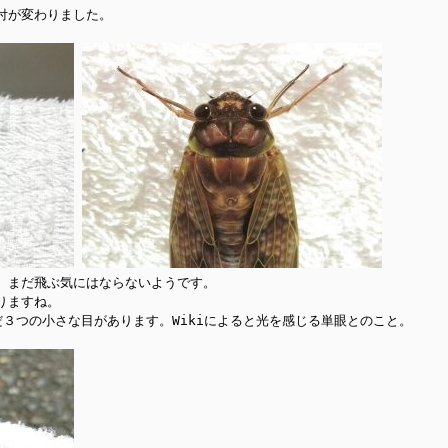
が変わりました。

、まだ飛ぶ気にはならないようです。

ますね。

1
1
1
1
1
1
1
1
1
1
1
1
1
1
1
1
1
1
1
2
2
2
1
2
1
2
1
1
2
1
2
2
1
1
2
1
2
2
1
2
1
2
1
2
1
2
1
2
2
2
1
2
3
1
3
3
1
2
3
1
1
2
3
1
2
2
1
3
1
2
3
3
2
2
3
1
1
2
3
1
3
2
3
1
2
3
1
2
3
1
1
2
3
1
2
3
3
1
3
2
3
1
4
2
4
1
4
2
3
1
4
2
2
1
3
1
4
2
3
3
2
4
2
1
3
1
4
4
3
1
3
4
2
2
3
1
4
2
4
3
1
4
2
3
1
1
4
2
3
1
4
2
2
1
3
1
4
2
3
4
1
4
2
4
3
1
4
2
5
3
5
1
2
5
1
3
1
4
2
5
3
3
2
4
2
5
1
3
1
4
4
3
5
1
3
2
4
2
5
5
1
4
2
4
5
1
3
3
1
4
2
5
3
5
1
1
4
2
5
3
1
4
2
2
5
1
3
1
4
2
5
3
3
2
4
2
5
1
3
1
4
5
2
5
3
5
1
1
4
2
5
3
6
1
4
6
2
3
6
2
4
2
5
1
3
6
1
4
4
3
5
1
3
6
2
4
2
5
5
1
4
6
2
4
3
5
1
3
6
6
2
5
3
5
1
6
2
4
1
4
2
5
3
6
1
4
6
2
2
5
1
3
6
1
4
2
5
3
3
6
2
4
2
5
1
3
6
1
4
4
3
5
1
3
6
2
4
2
5
6
3
6
1
4
6
2
2
5
1
3
6
1
4
7
2
5
7
3
4
7
3
5
1
3
6
2
4
7
2
5
5
1
4
6
2
4
7
3
5
1
3
6
6
2
5
7
3
5
1
4
6
2
4
7
7
3
6
1
4
6
2
7
3
5
1
2
5
1
3
6
1
4
7
2
5
7
3
3
6
2
4
7
2
5
1
3
6
1
4
4
7
3
5
1
3
6
2
4
7
2
5
5
1
4
6
2
4
7
3
5
1
3
6
7
３つの小さな目があります。Wikiによると光を感じる単眼とのこと。

4
7
2
5
7
3
3
6
2
4
7
2
5
8
3
6
8
4
5
8
4
6
2
4
7
3
5
8
3
6
6
2
5
7
3
5
8
4
6
2
4
7
7
3
6
8
4
6
2
5
7
3
5
8
8
4
7
2
5
7
3
8
4
6
2
3
6
2
4
7
2
5
8
3
6
8
4
4
7
3
5
8
3
6
2
4
7
2
5
5
8
4
6
2
4
7
3
5
8
3
6
6
2
5
7
3
5
8
4
6
2
4
7
8
5
8
3
6
8
4
4
7
3
5
8
3
6
9
4
7
9
5
6
9
5
7
3
5
8
4
6
9
4
7
7
3
6
8
4
6
9
5
7
3
5
8
8
4
7
9
5
7
3
6
8
4
6
9
9
5
8
3
6
8
4
9
5
7
3
4
7
3
5
8
3
6
9
4
7
9
5
5
8
4
6
9
4
7
3
5
8
3
6
6
9
5
7
3
5
8
4
6
9
4
7
7
3
6
8
4
6
9
5
7
3
5
8
9
10
10
10
10
10
10
10
10
10
10
10
10
10
10
10
10
6
9
4
7
9
5
5
8
4
6
9
4
7
5
8
6
7
6
8
4
6
9
5
7
5
8
8
4
7
9
5
7
6
8
4
6
9
9
5
8
6
8
4
7
9
5
7
6
9
4
7
9
5
6
8
4
5
8
4
6
9
4
7
5
8
6
6
9
5
7
5
8
4
6
9
4
7
7
6
8
4
6
9
5
7
5
8
8
4
7
9
5
7
6
8
4
6
9
10
10
10
10
10
10
10
10
10
10
10
10
10
10
10
10
11
11
11
11
11
11
11
11
11
11
11
11
11
11
11
11
7
5
8
6
6
9
5
7
5
8
6
9
7
8
7
9
5
7
6
8
6
9
9
5
8
6
8
7
9
5
7
6
9
7
9
5
8
6
8
7
5
8
6
7
9
5
6
9
5
7
5
8
6
9
7
7
6
8
6
9
5
7
5
8
8
7
9
5
7
6
8
6
9
9
5
8
6
8
7
9
5
7
10
12
10
12
12
10
12
10
10
12
10
10
12
10
12
12
12
10
10
12
10
12
12
10
12
10
12
10
10
12
10
12
11
11
11
11
11
11
11
11
11
11
11
11
11
11
11
11
8
6
9
7
7
6
8
6
9
7
8
9
8
6
8
7
9
7
6
9
7
9
8
6
8
7
8
6
9
7
9
8
6
9
7
8
6
7
6
8
6
9
7
8
8
7
9
7
6
8
6
9
9
8
6
8
7
9
7
6
9
7
9
8
6
8
12
10
12
12
10
13
13
10
13
12
10
13
10
12
10
13
12
12
13
10
12
10
13
13
12
10
12
13
12
10
13
13
12
10
13
12
10
10
13
12
10
13
10
12
10
13
12
13
11
11
11
11
11
11
11
11
11
11
11
11
11
11
11
11
9
7
8
8
7
9
7
8
9
9
7
9
8
8
7
8
9
7
9
8
9
7
8
9
7
8
9
7
8
7
9
7
8
9
9
8
8
7
9
7
9
7
9
8
8
7
8
9
7
9
10
13
13
12
10
13
14
12
14
10
14
10
12
10
13
14
12
12
13
14
10
12
10
13
13
12
14
10
12
13
14
14
10
13
13
14
10
12
12
10
13
14
12
14
10
10
13
14
12
10
13
14
10
12
10
13
14
12
12
13
14
10
12
10
13
14
11
11
11
11
11
11
11
11
11
11
11
11
11
11
11
11
8
9
9
8
8
9
8
9
9
8
9
8
9
8
9
8
9
8
9
8
8
9
9
9
8
8
8
9
9
8
9
8
14
12
14
10
10
13
14
12
15
10
13
15
12
15
13
14
10
12
15
10
13
13
12
14
10
12
15
13
14
14
10
13
15
13
12
14
10
12
15
15
14
12
14
10
15
13
10
13
14
12
15
10
13
15
14
10
12
15
10
13
14
12
12
15
13
14
10
12
15
10
13
13
12
14
10
12
15
13
14
15
11
11
11
11
11
11
11
11
11
11
11
11
11
11
11
11
11
11
9
9
9
9
9
9
9
9
9
9
9
9
9
9
9
9
12
15
10
13
15
14
10
12
15
10
13
16
14
16
12
13
16
12
14
10
12
15
13
16
14
14
10
13
15
13
16
12
14
10
12
15
15
14
16
12
14
10
13
15
13
16
16
12
15
10
13
15
16
12
14
10
14
10
12
15
10
13
16
14
16
12
12
15
13
16
14
10
12
15
10
13
13
16
12
14
10
12
15
13
16
14
14
10
13
15
13
16
12
14
10
12
15
16
11
11
11
11
11
11
11
11
11
11
11
11
11
11
11
11
13
16
14
16
12
12
15
13
16
14
17
12
15
17
13
14
17
13
15
13
16
12
14
17
12
15
15
14
16
12
14
17
13
15
13
16
16
12
15
17
13
15
14
16
12
14
17
17
13
16
14
16
12
17
13
15
12
15
13
16
14
17
12
15
17
13
13
16
12
14
17
12
15
13
16
14
14
17
13
15
13
16
12
14
17
12
15
15
14
16
12
14
17
13
15
13
16
17
11
11
11
11
11
11
11
11
11
11
11
11
11
11
11
11
14
17
12
15
17
13
13
16
12
14
17
12
15
18
13
16
18
14
15
18
14
16
12
14
17
13
15
18
13
16
16
12
15
17
13
15
18
14
16
12
14
17
17
13
16
18
14
16
12
15
17
13
15
18
18
14
17
12
15
17
13
18
14
16
12
13
16
12
14
17
12
15
18
13
16
18
14
14
17
13
15
18
13
16
12
14
17
12
15
15
18
14
16
12
14
17
13
15
18
13
16
16
12
15
17
13
15
18
14
16
12
14
17
18
15
18
13
16
18
14
14
17
13
15
18
13
16
19
14
17
19
15
16
19
15
17
13
15
18
14
16
19
14
17
17
13
16
18
14
16
19
15
17
13
15
18
18
14
17
19
15
17
13
16
18
14
16
19
19
15
18
13
16
18
14
19
15
17
13
14
17
13
15
18
13
16
19
14
17
19
15
15
18
14
16
19
14
17
13
15
18
13
16
16
19
15
17
13
15
18
14
16
19
14
17
17
13
16
18
14
16
19
15
17
13
15
18
19
16
19
14
17
19
15
15
18
14
16
19
14
17
20
15
18
20
16
17
20
16
18
14
16
19
15
17
20
15
18
18
14
17
19
15
17
20
16
18
14
16
19
19
15
18
20
16
18
14
17
19
15
17
20
20
16
19
14
17
19
15
20
16
18
14
15
18
14
16
19
14
17
20
15
18
20
16
16
19
15
17
20
15
18
14
16
19
14
17
17
20
16
18
14
16
19
15
17
20
15
18
18
14
17
19
15
17
20
16
18
14
16
19
20
17
20
15
18
20
16
16
19
15
17
20
15
18
21
16
19
21
17
18
21
17
19
15
17
20
16
18
21
16
19
19
15
18
20
16
18
21
17
19
15
17
20
20
16
19
21
17
19
15
18
20
16
18
21
21
17
20
15
18
20
16
21
17
19
15
16
19
15
17
20
15
18
21
16
19
21
17
17
20
16
18
21
16
19
15
17
20
15
18
18
21
17
19
15
17
20
16
18
21
16
19
19
15
18
20
16
18
21
17
19
15
17
20
21
18
21
16
19
21
17
17
20
16
18
21
16
19
22
17
20
22
18
19
22
18
20
16
18
21
17
19
22
17
20
20
16
19
21
17
19
22
18
20
16
18
21
21
17
20
22
18
20
16
19
21
17
19
22
22
18
21
16
19
21
17
22
18
20
16
17
20
16
18
21
16
19
22
17
20
22
18
18
21
17
19
22
17
20
16
18
21
16
19
19
22
18
20
16
18
21
17
19
22
17
20
20
16
19
21
17
19
22
18
20
16
18
21
22
19
22
17
20
22
18
18
21
17
19
22
17
20
23
18
21
23
19
20
23
19
21
17
19
22
18
20
23
18
21
21
17
20
22
18
20
23
19
21
17
19
22
22
18
21
23
19
21
17
20
22
18
20
23
23
19
22
17
20
22
18
23
19
21
17
18
21
17
19
22
17
20
23
18
21
23
19
19
22
18
20
23
18
21
17
19
22
17
20
20
23
19
21
17
19
22
18
20
23
18
21
21
17
20
22
18
20
23
19
21
17
19
22
23
20
23
18
21
23
19
19
22
18
20
23
18
21
24
19
22
24
20
21
24
20
22
18
20
23
19
21
24
19
22
22
18
21
23
19
21
24
20
22
18
20
23
23
19
22
24
20
22
18
21
23
19
21
24
24
20
23
18
21
23
19
24
20
22
18
19
22
18
20
23
18
21
24
19
22
24
20
20
23
19
21
24
19
22
18
20
23
18
21
21
24
20
22
18
20
23
19
21
24
19
22
22
18
21
23
19
21
24
20
22
18
20
23
24
21
24
19
22
24
20
20
23
19
21
24
19
22
25
20
23
25
21
22
25
21
23
19
21
24
20
22
25
20
23
23
19
22
24
20
22
25
21
23
19
21
24
24
20
23
25
21
23
19
22
24
20
22
25
25
21
24
19
22
24
20
25
21
23
19
20
23
19
21
24
19
22
25
20
23
25
21
21
24
20
22
25
20
23
19
21
24
19
22
22
25
21
23
19
21
24
20
22
25
20
23
23
19
22
24
20
22
25
21
23
19
21
24
25
22
25
20
23
25
21
21
24
20
22
25
20
23
26
21
24
26
22
23
26
22
24
20
22
25
21
23
26
21
24
24
20
23
25
21
23
26
22
24
20
22
25
25
21
24
26
22
24
20
23
25
21
23
26
26
22
25
20
23
25
21
26
22
24
20
21
24
20
22
25
20
23
26
21
24
26
22
22
25
21
23
26
21
24
20
22
25
20
23
23
26
22
24
20
22
25
21
23
26
21
24
24
20
23
25
21
23
26
22
24
20
22
25
26
23
26
21
24
26
22
22
25
21
23
26
21
24
27
22
25
27
23
24
27
23
25
21
23
26
22
24
27
22
25
25
21
24
26
22
24
27
23
25
21
23
26
26
22
25
27
23
25
21
24
26
22
24
27
27
23
26
21
24
26
22
27
23
25
21
22
25
21
23
26
21
24
27
22
25
27
23
23
26
22
24
27
22
25
21
23
26
21
24
24
27
23
25
21
23
26
22
24
27
22
25
25
21
24
26
22
24
27
23
25
21
23
26
27
24
27
22
25
27
23
23
26
22
24
27
22
25
28
23
26
28
24
25
28
24
26
22
24
27
23
25
28
23
26
26
22
25
27
23
25
28
24
26
22
24
27
27
23
26
28
24
26
22
25
27
23
25
28
28
24
27
22
25
27
23
28
24
26
22
23
26
22
24
27
22
25
28
23
26
28
24
24
27
23
25
28
23
26
22
24
27
22
25
25
28
24
26
22
24
27
23
25
28
23
26
26
22
25
27
23
25
28
24
26
22
24
27
28
25
28
23
26
28
24
24
27
23
25
28
23
26
29
24
27
29
25
26
29
25
27
23
25
28
24
26
29
24
27
27
23
26
28
24
26
29
25
27
23
25
28
28
24
27
29
25
27
23
26
28
24
26
29
25
28
23
26
28
24
29
25
27
23
24
27
23
25
28
23
26
29
24
27
29
25
25
28
24
26
29
24
27
23
25
28
23
26
26
29
25
27
23
25
28
24
26
29
24
27
27
23
26
28
24
26
29
25
27
23
25
28
29
26
29
24
27
29
25
25
28
24
26
29
24
27
30
25
28
30
26
27
30
26
28
24
26
29
25
27
30
25
28
28
24
27
29
25
27
30
26
28
24
26
29
25
28
30
26
28
24
27
29
25
27
30
26
29
24
27
29
25
30
26
28
24
25
28
24
26
29
24
27
30
25
28
30
26
26
29
25
27
30
25
28
24
26
29
24
27
27
30
26
28
24
26
29
25
27
30
25
28
28
24
27
29
25
27
30
26
28
24
26
29
27
30
25
28
30
26
26
29
25
27
30
25
28
31
26
29
27
28
31
27
29
25
27
30
26
28
31
26
29
25
28
30
26
28
31
27
29
25
27
30
26
29
27
29
25
28
30
26
28
31
27
30
25
28
30
26
27
29
25
26
29
25
27
30
25
28
31
26
29
27
27
30
26
28
31
26
29
25
27
30
25
28
28
31
27
29
25
27
30
26
28
31
26
29
25
28
30
26
28
31
27
29
25
27
30
28
31
26
29
27
27
30
26
28
31
26
29
27
30
28
29
28
30
26
28
31
27
29
27
30
26
29
27
29
28
30
26
28
31
27
30
28
30
26
29
27
29
28
31
26
29
27
28
30
26
27
30
26
28
31
26
29
27
30
28
28
31
27
29
27
30
26
28
31
26
29
28
30
26
28
31
27
29
27
30
26
29
27
29
28
30
26
28
31
29
27
30
28
28
31
27
29
27
30
28
31
29
29
27
29
28
30
28
31
27
30
28
30
29
27
29
28
31
29
27
30
28
30
29
27
30
28
29
27
28
31
27
29
27
30
28
31
29
28
30
28
31
27
29
27
30
29
27
29
28
30
28
31
27
30
28
30
29
27
29
30
28
31
29
28
30
28
31
29
30
30
28
30
29
29
28
31
29
30
28
30
29
30
28
31
29
30
28
31
29
30
28
29
28
30
28
31
29
30
29
29
28
30
28
31
30
28
30
29
29
28
31
29
30
28
30
31
29
30
29
29
30
31
31
29
30
30
29
30
31
29
30
31
29
30
31
29
30
31
29
29
29
30
31
30
30
29
29
31
29
30
30
29
30
31
29
30
31
30
30
30
31
30
31
30
31
30
31
30
31
30
30
30
31
30
30
30
31
30
31
30
31
31
31
31
31
31
31
31
31
31
31