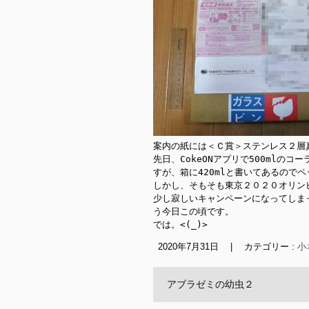
案内の紙には＜Ｃ賞＞ステンレス２層
先日、CokeONアプリで500ml
すが、箱に420mlと書いてあるので
しかし、そもそも東京２０２０オリン
少し寂しいキャンペーンになってしまっ
う今日この頃です。

では。<(_)>
2020年7月31日
|
カテゴリー :
小
アブラゼミの幼虫２