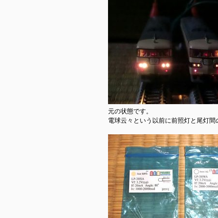
元の状態です。

電球云々という以前に前照灯と尾灯間