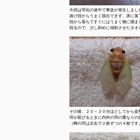
今回は羽化の途中で事故が発生しました
抜け殻からうまく脱出できず、床に落下
殻から落ちてすぐにはうまく物に掴ま
回るので、少し斜めに傾斜させたタオル
その後、２０～３０分ほどしてから姿
羽が延びるときに内外の羽の重なりの
（蝉の羽は左右で２枚ずつの４枚です。