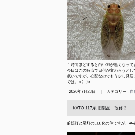
１時間ほどすると白い羽が黒くなってき
今日はこの時点で日付が変わろうとして
眠いですが、心配なのでもう少し見届け
では。<(_)>
2020年7月23日
|
カテゴリー :
自
KATO 117系 旧製品 改修３
前照灯と尾灯のLED化の件ですが、
ネ