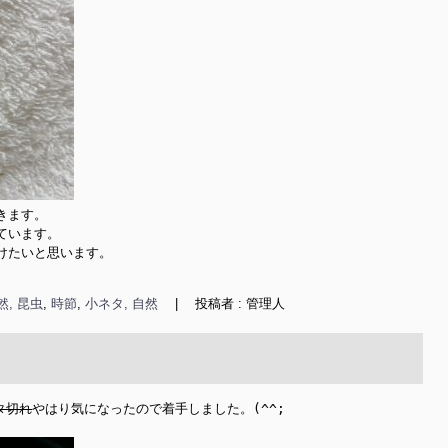
ます。

います。

たいと思います。

然, 昆虫
,
時節
,
小ネタ, 自然
|
投稿者 : 管理人
タ切れ
やはり気になったので着手しました。(^^;
