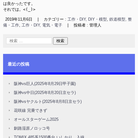
は良かったです。

それでは。<(_)>
2019年11月6日
|
カテゴリー :
工作・DIY, DIY・模型
,
鉄道模型, 整
備・工作
,
工作・DIY, 電気・電子
|
投稿者 : 管理人
最近の投稿
阪神vs巨人(2025年8月29日甲子園)
阪神vs中日(2025年8月20日京セラ)
阪神vsヤクルト(2025年8月8日京セラ)
花咲線 完乗できず
オールスターゲーム2025
釧路湿原ノロッコ号
TOMIX 485系1500番台 いしかり 入線