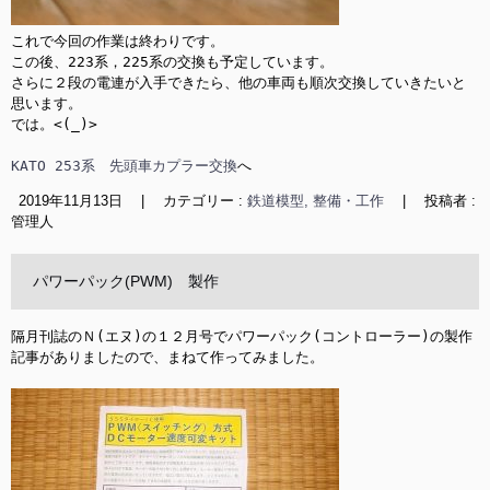
これで今回の作業は終わりです。

この後、223系，225系の交換も予定しています。

さらに２段の電連が入手できたら、他の車両も順次交換していきたいと
思います。

では。<(_)>

KATO 253系　先頭車カプラー交換
へ
2019年11月13日
|
カテゴリー :
鉄道模型, 整備・工作
|
投稿者 :
管理人
パワーパック(PWM) 製作
隔月刊誌のＮ(エヌ)の１２月号でパワーパック(コントローラー)の製作
記事がありましたので、まねて作ってみました。
