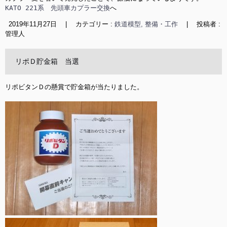
KATO 221系　先頭車カプラー交換
へ
2019年11月27日
|
カテゴリー :
鉄道模型, 整備・工作
|
投稿者 :
管理人
リポＤ貯金箱 当選
リポビタンＤの懸賞で貯金箱が当たりました。
