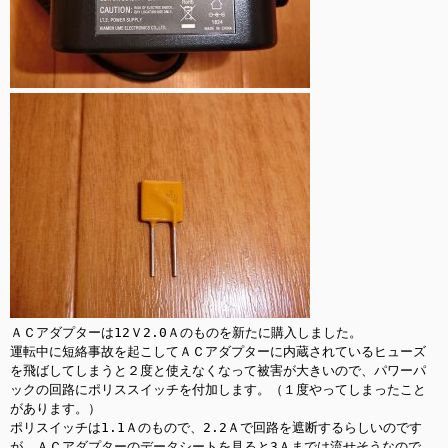
ＡＣアダプターは12Ｖ2.0Ａのものを新たに購入しました。

運転中に短絡事故を起こしてＡＣアダプターに内蔵されているヒューズ
を飛ばしてしまうと２度と使えなくなって被害が大きいので、パワーパ
ックの回路にポリススイッチを付加します。（１度やってしまったこと
があります。）

ポリスイッチは1.1Ａのもので、2.2Ａで回路を遮断するらしいのです
が、ＡＣアダプターのデータシートを見ると3Ａまでは流せそうなので、