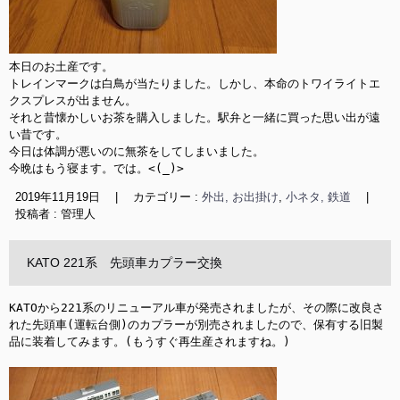
本日のお土産です。

トレインマークは白鳥が当たりました。しかし、本命のトワイライトエ
クスプレスが出ません。

それと昔懐かしいお茶を購入しました。駅弁と一緒に買った思い出が遠
い昔です。

今日は体調が悪いのに無茶をしてしまいました。

今晩はもう寝ます。では。<(_)>
2019年11月19日
|
カテゴリー :
外出, お出掛け
,
小ネタ, 鉄道
|
投稿者 : 管理人
KATO 221系 先頭車カプラー交換
KATOから221系のリニューアル車が発売されましたが、その際に改良さ
れた先頭車(運転台側)のカプラーが別売されましたので、保有する旧製
品に装着してみます。(もうすぐ再生産されますね。)
