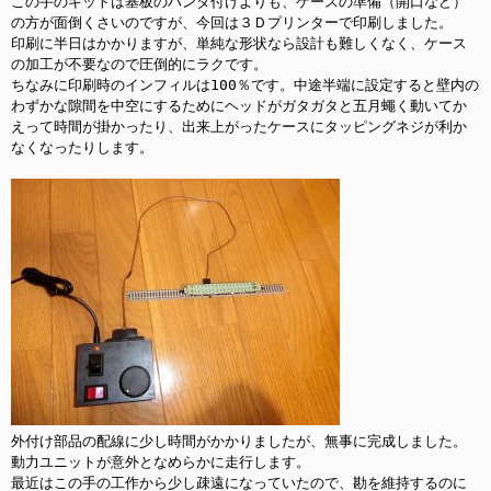
この手のキットは基板のハンダ付けよりも、ケースの準備（開口など）
の方が面倒くさいのですが、今回は３Ｄプリンターで印刷しました。

印刷に半日はかかりますが、単純な形状なら設計も難しくなく、ケース
の加工が不要なので圧倒的にラクです。

ちなみに印刷時のインフィルは100％です。中途半端に設定すると壁内の
わずかな隙間を中空にするためにヘッドがガタガタと五月蠅く動いてか
えって時間が掛かったり、出来上がったケースにタッピングネジが利か
なくなったりします。

外付け部品の配線に少し時間がかかりましたが、無事に完成しました。

動力ユニットが意外となめらかに走行します。

最近はこの手の工作から少し疎遠になっていたので、勘を維持するのに