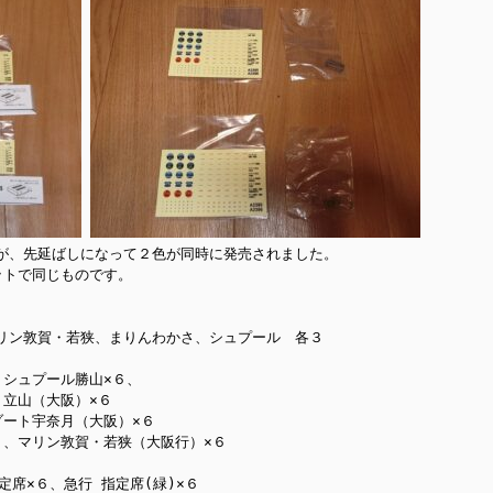
が、先延ばしになって２色が同時に発売されました。

トで同じものです。

リン敦賀・若狭、まりんわかさ、シュプール　各３

シュプール勝山×６、

立山（大阪）×６

ート宇奈月（大阪）×６

、マリン敦賀・若狭（大阪行）×６

席×６、急行 指定席(緑)×６
