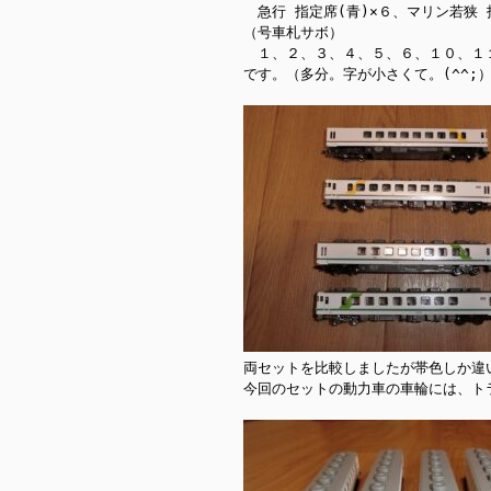
　急行 指定席(青)×６、マリン若狭 指
（号車札サボ）

　１、２、３、４、５、６、１０、１１
です。（多分。字が小さくて。(^^;）
両セットを比較しましたが帯色しか違
今回のセットの動力車の車輪には、ト