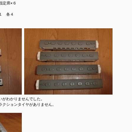
定席×６

　各４



1
1
1
1
1
1
1
1
1
1
1
1
1
1
1
1
1
1
2
2
2
1
2
1
2
1
1
2
1
2
2
1
1
2
1
2
2
1
2
1
2
1
2
1
2
1
2
2
1
2
3
1
3
3
1
2
3
1
1
2
3
1
2
2
1
3
1
2
3
3
2
2
1
3
1
1
2
3
1
3
2
3
1
2
3
1
2
3
1
1
2
3
1
2
3
3
1
2
3
1
4
2
4
1
4
2
3
1
4
2
2
1
3
1
4
2
3
3
2
4
2
1
3
1
4
4
3
1
3
2
4
2
2
3
1
4
2
4
3
1
4
2
3
1
1
4
2
3
1
4
2
2
1
3
1
4
2
3
4
1
4
2
3
1
4
2
5
3
5
1
2
5
1
3
1
4
2
5
3
3
2
4
2
5
1
3
1
4
4
3
5
1
3
2
4
2
5
5
1
4
2
4
3
5
1
3
3
1
4
2
5
3
5
1
1
4
2
5
3
1
4
2
2
5
1
3
1
4
2
5
3
3
2
4
2
5
1
3
1
4
5
2
5
3
1
1
4
2
5
3
6
1
4
6
2
3
6
2
4
2
5
1
3
6
1
4
4
3
5
1
3
6
2
4
2
5
5
1
4
6
2
4
3
5
1
3
6
6
2
5
3
5
1
4
6
2
4
1
4
2
5
3
6
1
4
6
2
2
5
1
3
6
1
4
2
5
3
3
6
2
4
2
5
1
3
6
1
4
4
3
5
1
3
6
2
4
2
5
6
3
6
1
4
2
2
5
1
3
6
1
4
7
2
5
7
3
4
7
3
5
1
3
6
2
4
7
2
5
5
1
4
6
2
4
7
3
5
1
3
6
6
2
5
7
3
5
1
4
6
2
4
7
7
3
6
1
4
6
2
5
7
3
5
1
2
5
1
3
6
1
4
7
2
5
7
3
3
6
2
4
7
2
5
1
3
6
1
4
4
7
3
5
1
3
6
2
4
7
2
5
5
1
4
6
2
4
7
3
5
1
3
6
7
4
7
2
5
3
3
6
2
4
7
2
5
8
3
6
8
4
5
8
4
6
2
4
7
3
5
8
3
6
6
2
5
7
3
5
8
4
6
2
4
7
7
3
6
8
4
6
2
5
7
3
5
8
8
4
7
2
5
7
3
6
8
4
6
2
3
6
2
4
7
2
5
8
3
6
8
4
4
7
3
5
8
3
6
2
4
7
2
5
5
8
4
6
2
4
7
3
5
8
3
6
6
2
5
7
3
5
8
4
6
2
4
7
8
5
8
3
6
4
4
7
3
5
8
3
6
9
4
7
9
5
6
9
5
7
3
5
8
4
6
9
4
7
7
3
6
8
4
6
9
5
7
3
5
8
8
4
7
9
5
7
3
6
8
4
6
9
9
5
8
3
6
8
4
7
9
5
7
3
4
7
3
5
8
3
6
9
4
7
9
5
5
8
4
6
9
4
7
3
5
8
3
6
6
9
5
7
3
5
8
4
6
9
4
7
7
3
6
8
4
6
9
5
7
3
5
8
9
10
10
10
10
10
10
10
10
10
10
10
10
10
10
10
10
6
9
4
7
5
5
8
4
6
9
4
7
5
8
6
7
6
8
4
6
9
5
7
5
8
8
4
7
9
5
7
6
8
4
6
9
9
5
8
6
8
4
7
9
5
7
6
9
4
7
9
5
8
6
8
4
5
8
4
6
9
4
7
5
8
6
6
9
5
7
5
8
4
6
9
4
7
7
6
8
4
6
9
5
7
5
8
8
4
7
9
5
7
6
8
4
6
9
10
10
10
10
10
10
10
10
10
10
10
10
10
10
10
11
11
11
11
11
11
11
11
11
11
11
11
11
11
11
11
7
5
8
6
6
9
5
7
5
8
6
9
7
8
7
9
5
7
6
8
6
9
9
5
8
6
8
7
9
5
7
6
9
7
9
5
8
6
8
7
5
8
6
9
7
9
5
6
9
5
7
5
8
6
9
7
7
6
8
6
9
5
7
5
8
8
7
9
5
7
6
8
6
9
9
5
8
6
8
7
9
5
7
10
12
10
12
12
10
12
10
10
12
10
10
12
10
12
12
10
12
10
10
12
10
12
12
10
12
10
12
10
10
12
10
12
11
11
11
11
11
11
11
11
11
11
11
11
11
11
11
8
6
9
7
7
6
8
6
9
7
8
9
8
6
8
7
9
7
6
9
7
9
8
6
8
7
8
6
9
7
9
8
6
9
7
8
6
7
6
8
6
9
7
8
8
7
9
7
6
8
6
9
9
8
6
8
7
9
7
6
9
7
9
8
6
8
12
10
12
10
13
13
10
13
12
10
13
10
12
10
13
12
12
13
10
12
10
13
13
12
10
12
13
12
10
13
13
12
10
13
12
10
10
13
12
10
13
10
12
10
13
12
13
11
11
11
11
11
11
11
11
11
11
11
11
11
11
11
11
11
9
7
8
8
7
9
7
8
9
9
7
9
8
8
7
8
9
7
9
8
9
7
8
9
7
8
9
7
8
7
9
7
8
9
9
8
8
7
9
7
9
7
9
8
8
7
8
9
7
9
10
13
12
10
13
14
12
14
10
14
10
12
10
13
14
12
12
13
14
10
12
10
13
13
12
14
10
12
13
14
14
10
13
13
12
14
10
12
12
10
13
14
12
14
10
10
13
14
12
10
13
14
10
12
10
13
14
12
12
13
14
10
12
10
13
14
11
11
11
11
11
11
11
11
11
11
11
11
11
11
11
11
8
9
9
8
8
9
8
9
9
8
9
8
9
8
9
8
9
8
9
8
8
9
9
9
8
8
8
9
9
8
9
8
いがわかりませんでした。

14
12
10
10
13
14
12
15
10
13
15
12
15
13
14
10
12
15
10
13
13
12
14
10
12
15
13
14
14
10
13
15
13
12
14
10
12
15
15
14
12
14
10
13
15
13
10
13
14
12
15
10
13
15
14
10
12
15
10
13
14
12
12
15
13
14
10
12
15
10
13
13
12
14
10
12
15
13
14
15
11
11
11
11
11
11
11
11
11
11
11
11
11
11
11
11
11
11
9
9
9
9
9
9
9
9
9
9
9
9
9
9
9
9
12
15
10
13
14
10
12
15
10
13
16
14
16
12
13
16
12
14
10
12
15
13
16
14
14
10
13
15
13
16
12
14
10
12
15
15
14
16
12
14
10
13
15
13
16
16
12
15
10
13
15
14
16
12
14
10
14
10
12
15
10
13
16
14
16
12
12
15
13
16
14
10
12
15
10
13
13
16
12
14
10
12
15
13
16
14
14
10
13
15
13
16
12
14
10
12
15
16
11
11
11
11
11
11
11
11
11
11
11
11
11
11
11
11
13
16
14
12
12
15
13
16
14
17
12
15
17
13
14
17
13
15
13
16
12
14
17
12
15
15
14
16
12
14
17
13
15
13
16
16
12
15
17
13
15
14
16
12
14
17
17
13
16
14
16
12
15
17
13
15
12
15
13
16
14
17
12
15
17
13
13
16
12
14
17
12
15
13
16
14
14
17
13
15
13
16
12
14
17
12
15
15
14
16
12
14
17
13
15
13
16
17
11
11
11
11
11
11
11
11
11
11
11
11
11
11
11
11
14
17
12
15
13
13
16
12
14
17
12
15
18
13
16
18
14
15
18
14
16
12
14
17
13
15
18
13
16
16
12
15
17
13
15
18
14
16
12
14
17
17
13
16
18
14
16
12
15
17
13
15
18
18
14
17
12
15
17
13
16
18
14
16
12
13
16
12
14
17
12
15
18
13
16
18
14
14
17
13
15
18
13
16
12
14
17
12
15
15
18
14
16
12
14
17
13
15
18
13
16
16
12
15
17
13
15
18
14
16
12
14
17
18
15
18
13
16
14
14
17
13
15
18
13
16
19
14
17
19
15
16
19
15
17
13
15
18
14
16
19
14
17
17
13
16
18
14
16
19
15
17
13
15
18
18
14
17
19
15
17
13
16
18
14
16
19
19
15
18
13
16
18
14
17
19
15
17
13
14
17
13
15
18
13
16
19
14
17
19
15
15
18
14
16
19
14
17
13
15
18
13
16
16
19
15
17
13
15
18
14
16
19
14
17
17
13
16
18
14
16
19
15
17
13
15
18
19
16
19
14
17
15
15
18
14
16
19
14
17
20
15
18
20
16
17
20
16
18
14
16
19
15
17
20
15
18
18
14
17
19
15
17
20
16
18
14
16
19
19
15
18
20
16
18
14
17
19
15
17
20
20
16
19
14
17
19
15
18
20
16
18
14
15
18
14
16
19
14
17
20
15
18
20
16
16
19
15
17
20
15
18
14
16
19
14
17
17
20
16
18
14
16
19
15
17
20
15
18
18
14
17
19
15
17
20
16
18
14
16
19
20
17
20
15
18
16
16
19
15
17
20
15
18
21
16
19
21
17
18
21
17
19
15
17
20
16
18
21
16
19
19
15
18
20
16
18
21
17
19
15
17
20
20
16
19
21
17
19
15
18
20
16
18
21
21
17
20
15
18
20
16
19
21
17
19
15
16
19
15
17
20
15
18
21
16
19
21
17
17
20
16
18
21
16
19
15
17
20
15
18
18
21
17
19
15
17
20
16
18
21
16
19
19
15
18
20
16
18
21
17
19
15
17
20
21
ラクションタイヤがありません。

18
21
16
19
17
17
20
16
18
21
16
19
22
17
20
22
18
19
22
18
20
16
18
21
17
19
22
17
20
20
16
19
21
17
19
22
18
20
16
18
21
21
17
20
22
18
20
16
19
21
17
19
22
22
18
21
16
19
21
17
20
22
18
20
16
17
20
16
18
21
16
19
22
17
20
22
18
18
21
17
19
22
17
20
16
18
21
16
19
19
22
18
20
16
18
21
17
19
22
17
20
20
16
19
21
17
19
22
18
20
16
18
21
22
19
22
17
20
18
18
21
17
19
22
17
20
23
18
21
23
19
20
23
19
21
17
19
22
18
20
23
18
21
21
17
20
22
18
20
23
19
21
17
19
22
22
18
21
23
19
21
17
20
22
18
20
23
23
19
22
17
20
22
18
21
23
19
21
17
18
21
17
19
22
17
20
23
18
21
23
19
19
22
18
20
23
18
21
17
19
22
17
20
20
23
19
21
17
19
22
18
20
23
18
21
21
17
20
22
18
20
23
19
21
17
19
22
23
20
23
18
21
19
19
22
18
20
23
18
21
24
19
22
24
20
21
24
20
22
18
20
23
19
21
24
19
22
22
18
21
23
19
21
24
20
22
18
20
23
23
19
22
24
20
22
18
21
23
19
21
24
24
20
23
18
21
23
19
22
24
20
22
18
19
22
18
20
23
18
21
24
19
22
24
20
20
23
19
21
24
19
22
18
20
23
18
21
21
24
20
22
18
20
23
19
21
24
19
22
22
18
21
23
19
21
24
20
22
18
20
23
24
21
24
19
22
20
20
23
19
21
24
19
22
25
20
23
25
21
22
25
21
23
19
21
24
20
22
25
20
23
23
19
22
24
20
22
25
21
23
19
21
24
24
20
23
25
21
23
19
22
24
20
22
25
25
21
24
19
22
24
20
23
25
21
23
19
20
23
19
21
24
19
22
25
20
23
25
21
21
24
20
22
25
20
23
19
21
24
19
22
22
25
21
23
19
21
24
20
22
25
20
23
23
19
22
24
20
22
25
21
23
19
21
24
25
22
25
20
23
21
21
24
20
22
25
20
23
26
21
24
26
22
23
26
22
24
20
22
25
21
23
26
21
24
24
20
23
25
21
23
26
22
24
20
22
25
25
21
24
26
22
24
20
23
25
21
23
26
26
22
25
20
23
25
21
24
26
22
24
20
21
24
20
22
25
20
23
26
21
24
26
22
22
25
21
23
26
21
24
20
22
25
20
23
23
26
22
24
20
22
25
21
23
26
21
24
24
20
23
25
21
23
26
22
24
20
22
25
26
23
26
21
24
22
22
25
21
23
26
21
24
27
22
25
27
23
24
27
23
25
21
23
26
22
24
27
22
25
25
21
24
26
22
24
27
23
25
21
23
26
26
22
25
27
23
25
21
24
26
22
24
27
27
23
26
21
24
26
22
25
27
23
25
21
22
25
21
23
26
21
24
27
22
25
27
23
23
26
22
24
27
22
25
21
23
26
21
24
24
27
23
25
21
23
26
22
24
27
22
25
25
21
24
26
22
24
27
23
25
21
23
26
27
24
27
22
25
23
23
26
22
24
27
22
25
28
23
26
28
24
25
28
24
26
22
24
27
23
25
28
23
26
26
22
25
27
23
25
28
24
26
22
24
27
27
23
26
28
24
26
22
25
27
23
25
28
28
24
27
22
25
27
23
26
28
24
26
22
23
26
22
24
27
22
25
28
23
26
28
24
24
27
23
25
28
23
26
22
24
27
22
25
25
28
24
26
22
24
27
23
25
28
23
26
26
22
25
27
23
25
28
24
26
22
24
27
28
25
28
23
26
24
24
27
23
25
28
23
26
29
24
27
29
25
26
29
25
27
23
25
28
24
26
29
24
27
27
23
26
28
24
26
29
25
27
23
25
28
28
24
27
29
25
27
23
26
28
24
26
29
25
28
23
26
28
24
27
29
25
27
23
24
27
23
25
28
23
26
29
24
27
29
25
25
28
24
26
29
24
27
23
25
28
23
26
26
29
25
27
23
25
28
24
26
29
24
27
27
23
26
28
24
26
29
25
27
23
25
28
29
26
29
24
27
25
25
28
24
26
29
24
27
30
25
28
30
26
27
30
26
28
24
26
29
25
27
30
25
28
28
24
27
29
25
27
30
26
28
24
26
29
25
28
30
26
28
24
27
29
25
27
30
26
29
24
27
29
25
28
30
26
28
24
25
28
24
26
29
24
27
30
25
28
30
26
26
29
25
27
30
25
28
24
26
29
24
27
27
30
26
28
24
26
29
25
27
30
25
28
28
24
27
29
25
27
30
26
28
24
26
29
27
30
25
28
26
26
29
25
27
30
25
28
31
26
29
27
28
31
27
29
25
27
30
26
28
31
26
29
25
28
30
26
28
31
27
29
25
27
30
26
29
27
29
25
28
30
26
28
31
27
30
25
28
30
26
29
27
29
25
26
29
25
27
30
25
28
31
26
29
27
27
30
26
28
31
26
29
25
27
30
25
28
28
31
27
29
25
27
30
26
28
31
26
29
25
28
30
26
28
31
27
29
25
27
30
28
31
26
29
27
27
30
26
28
31
26
29
27
30
28
29
28
30
26
28
31
27
29
27
30
26
29
27
29
28
30
26
28
31
27
30
28
30
26
29
27
29
28
31
26
29
27
30
28
30
26
27
30
26
28
31
26
29
27
30
28
28
31
27
29
27
30
26
28
31
26
29
28
30
26
28
31
27
29
27
30
26
29
27
29
28
30
26
28
31
29
27
30
28
28
31
27
29
27
30
28
31
29
29
27
29
28
30
28
31
27
30
28
30
29
27
29
28
31
29
27
30
28
30
29
27
30
28
31
29
27
28
31
27
29
27
30
28
31
29
28
30
28
31
27
29
27
30
29
27
29
28
30
28
31
27
30
28
30
29
27
29
30
28
31
29
28
30
28
31
29
30
30
28
30
29
29
28
31
29
30
28
30
29
30
28
31
29
30
28
31
29
30
28
29
28
30
28
31
29
30
29
29
28
30
28
31
30
28
30
29
29
28
31
29
30
28
30
31
29
30
29
29
30
31
31
29
30
30
29
30
31
29
30
31
29
30
31
29
30
31
29
29
29
30
31
30
30
29
29
31
29
30
30
29
30
31
29
30
31
30
30
30
31
30
31
30
31
30
31
30
31
30
30
30
31
30
30
30
31
30
31
30
31
31
31
31
31
31
31
31
31
31
31