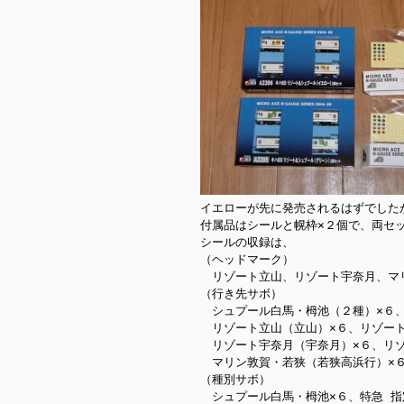
イエローが先に発売されるはずでした
付属品はシールと幌枠×２個で、両セッ
シールの収録は、

（ヘッドマーク）

　リゾート立山、リゾート宇奈月、マ
（行き先サボ）

　シュプール白馬・栂池（２種）×６、
　リゾート立山（立山）×６、リゾート
　リゾート宇奈月（宇奈月）×６、リゾ
　マリン敦賀・若狭（若狭高浜行）×６
（種別サボ）

　シュプール白馬・栂池×６、特急 指定