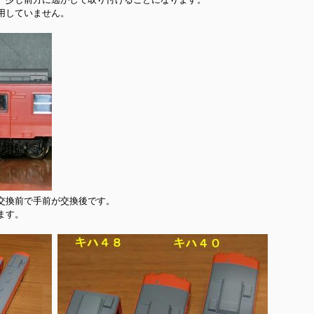
していません。

交換前で手前が交換後です。

す。
