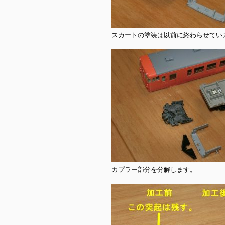
スカートの塗装は以前に終わらせていま
カプラー部分を分解します。
