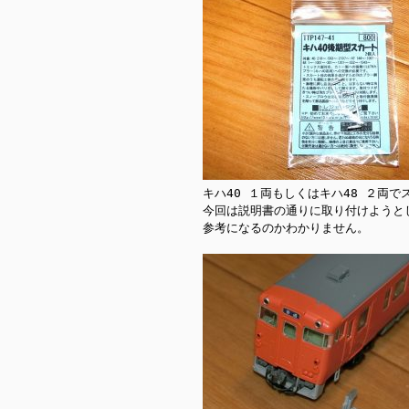
キハ40 １両もしくはキハ48 ２両で
今回は説明書の通りに取り付けようと
参考になるのかわかりません。
