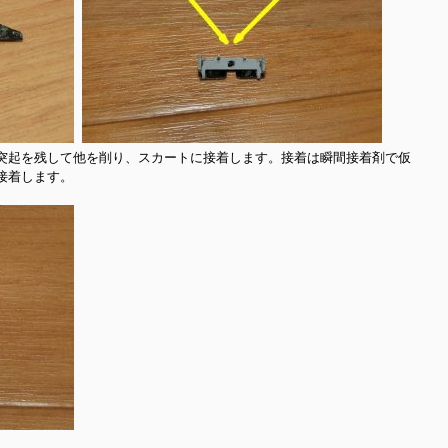
突起を残して他を削り、スカートに接着します。接着は瞬間接着剤で仮
着します。
