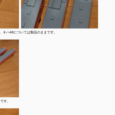
。キハ40については製品のままです。

です。
