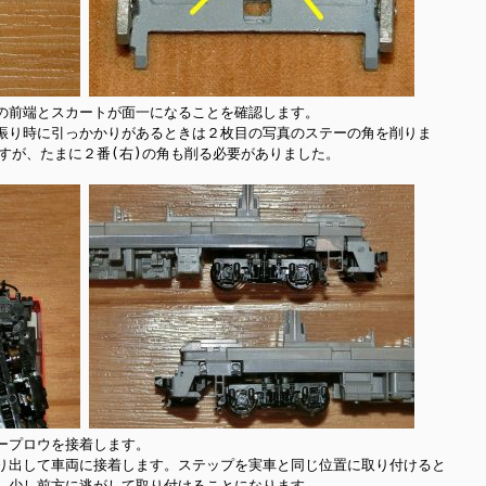
の前端とスカートが面一になることを確認します。

振り時に引っかかりがあるときは２枚目の写真のステーの角を削りま
すが、たまに２番(右)の角も削る必要がありました。

プロウを接着します。

り出して車両に接着します。ステップを実車と同じ位置に取り付けると
、少し前方に逃がして取り付けることになります。
