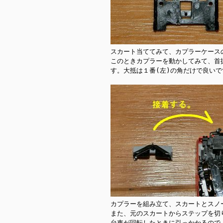
スカート当ててみて、カプラーケース
このときカプラーを動かしてみて、首
す。大抵は１番(左)の角だけで良いで
カプラーを組み立て、スカートとスノー
また、元のスカートからステップを切
台車が回転したときに引っかかるので