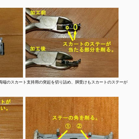
両端のスカート支持用の突起を切り詰め、胴受けもスカートのステーが