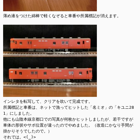
薄め液をつけた綿棒で軽くなぞると車番や所属標記が消えます。

インレタを転写して、クリアを吹いて完成です。

所属標記と車番は、ネットで漁ってヒットした「名ミオ」の「キユニ28 
1」にしました。

他にも山陰本線京都口での写真が何枚かヒットしましたが、若干ですが
車体の形状やサボ位置が違ったのでやめました。（改造にかなり手間が
掛かりそうでしたので。）

それでは。<(_)>