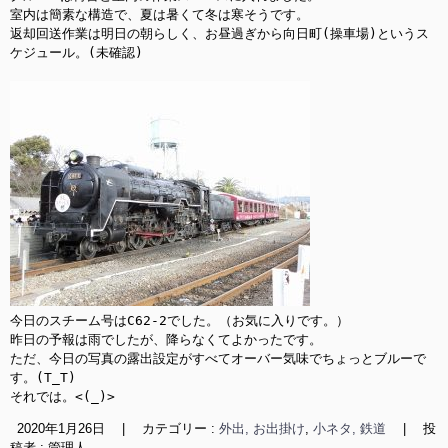
室内は簡素な構造で、夏は暑くて冬は寒そうです。

返却回送作業は明日の朝らしく、お昼過ぎから向日町(操車場)というス
ケジュール。(未確認)

今日のスチーム号はC62-2でした。（お気に入りです。）

昨日の予報は雨でしたが、降らなくてよかったです。

ただ、今日の写真の露出設定がすべてオーバー気味でちょっとブルーで
す。(T_T)

それでは。<(_)>
2020年1月26日
|
カテゴリー :
外出, お出掛け
,
小ネタ, 鉄道
|
投
稿者 : 管理人