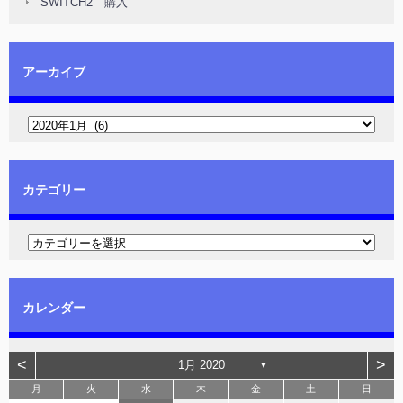
SWITCH2 購入
アーカイブ
カテゴリー
カレンダー
<
>
1月 2020
▼
月
火
水
木
金
土
日