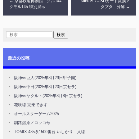
←
京都鉄道博物館 クル144
MicroSD→SDカード変換ア
クモル145 特別展示
ダプタ 分解
→
最近の投稿
阪神vs巨人(2025年8月29日甲子園)
阪神vs中日(2025年8月20日京セラ)
阪神vsヤクルト(2025年8月8日京セラ)
花咲線 完乗できず
オールスターゲーム2025
釧路湿原ノロッコ号
TOMIX 485系1500番台 いしかり 入線