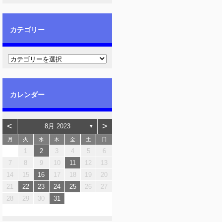
カテゴリー
カレンダー
<
>
8月 2023
▼
月
火
水
木
金
土
日
1
2
3
4
5
6
7
8
9
10
11
12
13
14
15
16
17
18
19
20
21
22
23
24
25
26
27
28
29
30
31