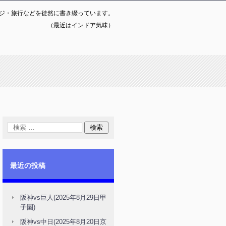
ジ・旅行などを徒然に書き綴っています。
（最近はインドア気味）
最近の投稿
阪神vs巨人(2025年8月29日甲
子園)
阪神vs中日(2025年8月20日京