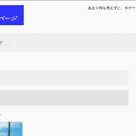
あまり何も考えずに、Ｎゲー
グ

