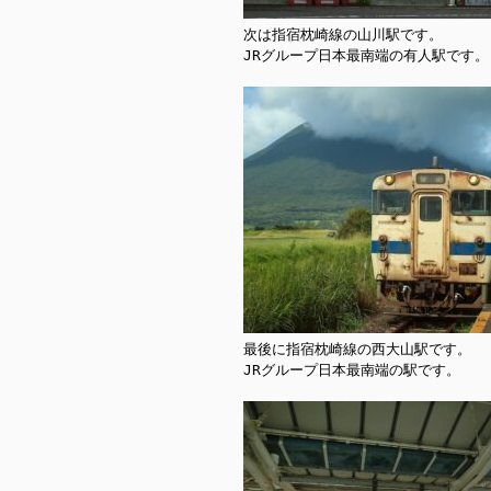
次は指宿枕崎線の山川駅です。

JRグループ日本最南端の有人駅です。

最後に指宿枕崎線の西大山駅です。

JRグループ日本最南端の駅です。
