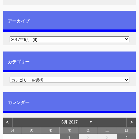
アーカイブ
カテゴリー
カレンダー
<
>
6月 2017
▼
月
火
水
木
金
土
日
1
2
3
4