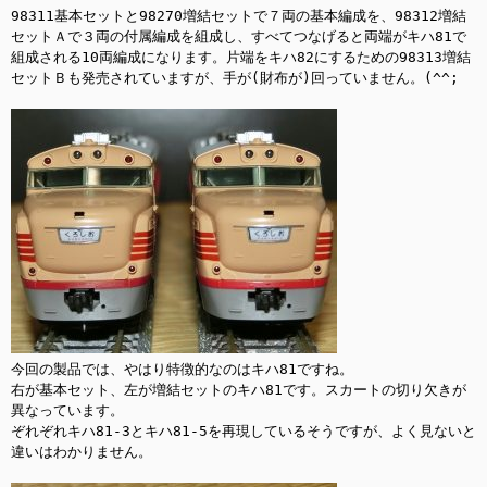
98311基本セットと98270増結セットで７両の基本編成を、98312増結
セットＡで３両の付属編成を組成し、すべてつなげると両端がキハ81で
組成される10両編成になります。片端をキハ82にするための98313増結
セットＢも発売されていますが、手が(財布が)回っていません。(^^;

今回の製品では、やはり特徴的なのはキハ81ですね。

右が基本セット、左が増結セットのキハ81です。スカートの切り欠きが
異なっています。

ぞれぞれキハ81-3とキハ81-5を再現しているそうですが、よく見ないと
違いはわかりません。
