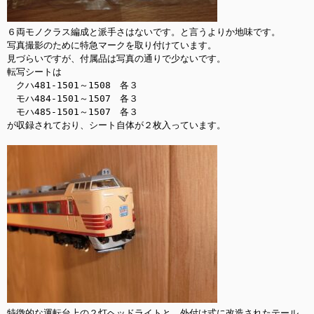
６両モノクラス編成と派手さはないです。と言うよりか地味です。

写真撮影のために特急マークを取り付けています。

見づらいですが、付属品は写真の通りで少ないです。

転写シートは

　クハ481-1501～1508　各３

　モハ484-1501～1507　各３

　モハ485-1501～1507　各３

が収録されており、シート自体が２枚入っています。

特徴的な運転台上の２灯ヘッドライトと、外付け式に改造されたテール