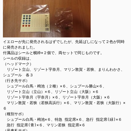
イエローが先に発売されるはずでしたが、先延ばしになって２色が同時
に発売されました。

付属品はシールと幌枠×２個で、両セットで同じものです。

シールの収録は、

（ヘッドマーク）

　リゾート立山、リゾート宇奈月、マリン敦賀・若狭、まりんわかさ、
シュプール　各３

（行き先サボ）

　シュプール白馬・栂池（２種）×６、シュプール勝山×６、

　リゾート立山（立山）×６、リゾート立山（大阪）×６

　リゾート宇奈月（宇奈月）×６、リゾート宇奈月（大阪）×６

　マリン敦賀・若狭（若狭高浜行）×６、マリン敦賀・若狭（大阪行）×
６

（種別サボ）

　シュプール白馬・栂池×６、特急 指定席×６、急行 指定席(緑)×６

　急行 指定席(青)×６、マリン若狭 指定席×６

（号車札サボ）
