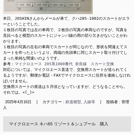
本日、JOSHINさんからメールが来て、クハ205-1002のスカートがエラ
ーということでした。

１枚目の写真では左の車両で、２枚目の写真の車両なのですが、写真を
見比べると模型のスカートにジャンパ線の用の切り欠きがないことがわ
かります。

１枚目の写真の左右の車両でスカートが同じなので、形状を間違えてス
カートを作ったというより、両端の先頭車に同じスカート取り付けてし
まった単純な間違いのようです。

参考：
マイクロエース 205系1000番代 奈良線　スカート交換
対応については、マイクロエース直送で、交換用スカートが送られてく
るようですが、郵便か電話・FAXでマイクロエースに住所を連絡しなけれ
ばいけません。

交換用スカートの発送は５月頃となっていますが、どうなることやら。

それでは。<(_)>
2025年4月16日
|
カテゴリー :
鉄道模型, 入線等
|
投稿者 : 管理
人
マイクロエース キハ65 リゾート＆シュプール 購入