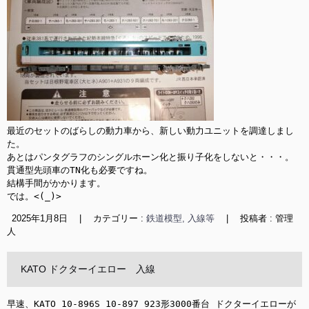
最近のセットのばらしの動力車から、新しい動力ユニットを調達しまし
た。

あとはパンタグラフのシングルホーン化と振り子化をしないと・・・。

貫通型先頭車のTN化も必要ですね。

結構手間がかかります。

では。<(_)>
2025年1月8日
|
カテゴリー :
鉄道模型, 入線等
|
投稿者 : 管理
人
KATO ドクターイエロー 入線
早速、KATO 10-896S 10-897 923形3000番台 ドクターイエローが