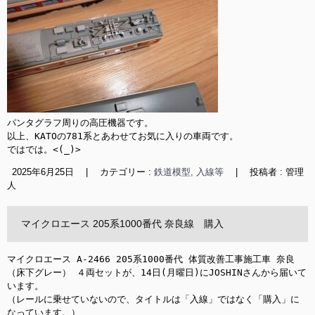
パンタグラフ周りの高圧機器です。

以上、KATOの781系とあわせてお気に入りの車両です。

ではでは。<(_)>
2025年6月25日
|
カテゴリー :
鉄道模型, 入線等
|
投稿者 : 管理
人
マイクロエース 205系1000番代 奈良線 購入
マイクロエース A-2466 205系1000番代 体質改善工事施工車 奈良
（床下グレー） ４両セットが、14日(月曜日)にJOSHINさんから届いて
います。

（レールに乗せていないので、タイトルは「入線」ではなく「購入」に
なっています。）
