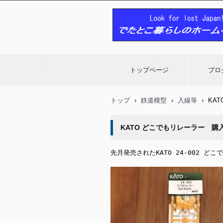
でたとこ暮らしのホームページ
トップページ
ブロ
トップ
›
鉄道模型
›
入線等
›
KA
KATO どこでもリレーラー 購
先月発売されたKATO 24-002 どこ