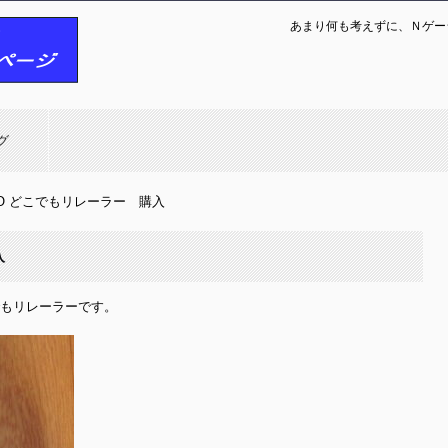
あまり何も考えずに、Ｎゲー
グ
TO どこでもリレーラー 購入
入
でもリレーラーです。
