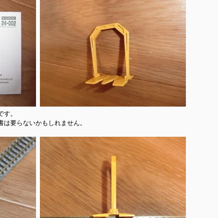
す。

書は要らないかもしれません。

1
1
1
1
1
1
1
1
1
1
1
1
1
1
1
1
1
1
1
2
2
2
1
2
1
2
1
1
2
1
2
2
1
1
2
1
2
2
1
2
1
2
1
2
1
2
1
2
2
2
1
2
3
1
3
3
1
2
3
1
1
2
3
1
2
2
1
3
1
2
3
3
2
2
1
3
1
1
2
3
1
3
2
3
1
2
3
1
2
3
1
1
2
3
1
2
3
3
1
3
2
3
1
4
2
4
1
4
2
3
1
4
2
2
1
3
1
4
2
3
3
2
4
2
1
3
1
4
4
3
1
3
2
4
2
2
3
1
4
2
4
3
1
4
2
3
1
1
4
2
3
1
4
2
2
1
3
1
4
2
3
4
4
2
4
3
1
4
2
5
3
5
1
2
5
1
3
1
4
2
5
3
3
2
4
2
5
1
3
1
4
4
3
5
1
3
2
4
2
5
5
1
4
2
4
3
5
1
3
3
1
4
2
5
3
5
1
1
4
2
5
3
1
4
2
2
5
1
3
1
4
2
5
3
3
2
4
2
5
1
3
1
4
5
5
3
5
1
1
4
2
5
3
6
1
4
6
2
3
6
2
4
2
5
1
3
6
1
4
4
3
5
1
3
6
2
4
2
5
5
1
4
6
2
4
3
5
1
3
6
6
2
5
3
5
1
4
6
2
4
1
4
2
5
3
6
1
4
6
2
2
5
1
3
6
1
4
2
5
3
3
6
2
4
2
5
1
3
6
1
4
4
3
5
1
3
6
2
4
2
5
6
6
1
4
6
2
2
5
1
3
6
1
4
7
2
5
7
3
4
7
3
5
1
3
6
2
4
7
2
5
5
1
4
6
2
4
7
3
5
1
3
6
6
2
5
7
3
5
1
4
6
2
4
7
7
3
6
1
4
6
2
5
7
3
5
1
2
5
1
3
6
1
4
7
2
5
7
3
3
6
2
4
7
2
5
1
3
6
1
4
4
7
3
5
1
3
6
2
4
7
2
5
5
1
4
6
2
4
7
3
5
1
3
6
7
7
2
5
7
3
3
6
2
4
7
2
5
8
3
6
8
4
5
8
4
6
2
4
7
3
5
8
3
6
6
2
5
7
3
5
8
4
6
2
4
7
7
3
6
8
4
6
2
5
7
3
5
8
8
4
7
2
5
7
3
6
8
4
6
2
3
6
2
4
7
2
5
8
3
6
8
4
4
7
3
5
8
3
6
2
4
7
2
5
5
8
4
6
2
4
7
3
5
8
3
6
6
2
5
7
3
5
8
4
6
2
4
7
8
8
3
6
8
4
4
7
3
5
8
3
6
9
4
7
9
5
6
9
5
7
3
5
8
4
6
9
4
7
7
3
6
8
4
6
9
5
7
3
5
8
8
4
7
9
5
7
3
6
8
4
6
9
9
5
8
3
6
8
4
7
9
5
7
3
4
7
3
5
8
3
6
9
4
7
9
5
5
8
4
6
9
4
7
3
5
8
3
6
6
9
5
7
3
5
8
4
6
9
4
7
7
3
6
8
4
6
9
5
7
3
5
8
9
10
10
10
10
10
10
10
10
10
10
10
10
10
10
10
10
9
4
7
9
5
5
8
4
6
9
4
7
5
8
6
7
6
8
4
6
9
5
7
5
8
8
4
7
9
5
7
6
8
4
6
9
9
5
8
6
8
4
7
9
5
7
6
9
4
7
9
5
8
6
8
4
5
8
4
6
9
4
7
5
8
6
6
9
5
7
5
8
4
6
9
4
7
7
6
8
4
6
9
5
7
5
8
8
4
7
9
5
7
6
8
4
6
9
10
10
10
10
10
10
10
10
10
10
10
10
10
10
10
10
11
11
11
11
11
11
11
11
11
11
11
11
11
11
11
11
5
8
6
6
9
5
7
5
8
6
9
7
8
7
9
5
7
6
8
6
9
9
5
8
6
8
7
9
5
7
6
9
7
9
5
8
6
8
7
5
8
6
9
7
9
5
6
9
5
7
5
8
6
9
7
7
6
8
6
9
5
7
5
8
8
7
9
5
7
6
8
6
9
9
5
8
6
8
7
9
5
7
10
12
10
12
12
10
12
10
10
12
10
10
12
10
12
12
10
12
10
10
12
10
12
12
10
12
10
12
10
10
12
10
12
11
11
11
11
11
11
11
11
11
11
11
11
11
11
11
11
6
9
7
7
6
8
6
9
7
8
9
8
6
8
7
9
7
6
9
7
9
8
6
8
7
8
6
9
7
9
8
6
9
7
8
6
7
6
8
6
9
7
8
8
7
9
7
6
8
6
9
9
8
6
8
7
9
7
6
9
7
9
8
6
8
12
10
12
12
10
13
13
10
13
12
10
13
10
12
10
13
12
12
13
10
12
10
13
13
12
10
12
13
12
10
13
13
12
10
13
12
10
10
13
12
10
13
10
12
10
13
12
13
11
11
11
11
11
11
11
11
11
11
11
11
11
11
11
11
11
7
8
8
7
9
7
8
9
9
7
9
8
8
7
8
9
7
9
8
9
7
8
9
7
8
9
7
8
7
9
7
8
9
9
8
8
7
9
7
9
7
9
8
8
7
8
9
7
9
13
13
12
10
13
14
12
14
10
14
10
12
10
13
14
12
12
13
14
10
12
10
13
13
12
14
10
12
13
14
14
10
13
13
12
14
10
12
12
10
13
14
12
14
10
10
13
14
12
10
13
14
10
12
10
13
14
12
12
13
14
10
12
10
13
14
11
11
11
11
11
11
11
11
11
11
11
11
11
11
11
11
8
9
9
8
8
9
8
9
9
8
9
8
9
8
9
8
9
8
9
8
8
9
9
9
8
8
8
9
9
8
9
8
14
12
14
10
10
13
14
12
15
10
13
15
12
15
13
14
10
12
15
10
13
13
12
14
10
12
15
13
14
14
10
13
15
13
12
14
10
12
15
15
14
12
14
10
13
15
13
10
13
14
12
15
10
13
15
14
10
12
15
10
13
14
12
12
15
13
14
10
12
15
10
13
13
12
14
10
12
15
13
14
15
11
11
11
11
11
11
11
11
11
11
11
11
11
11
11
11
11
9
9
9
9
9
9
9
9
9
9
9
9
9
9
9
9
15
10
13
15
14
10
12
15
10
13
16
14
16
12
13
16
12
14
10
12
15
13
16
14
14
10
13
15
13
16
12
14
10
12
15
15
14
16
12
14
10
13
15
13
16
16
12
15
10
13
15
14
16
12
14
10
14
10
12
15
10
13
16
14
16
12
12
15
13
16
14
10
12
15
10
13
13
16
12
14
10
12
15
13
16
14
14
10
13
15
13
16
12
14
10
12
15
16
11
11
11
11
11
11
11
11
11
11
11
11
11
11
11
11
16
14
16
12
12
15
13
16
14
17
12
15
17
13
14
17
13
15
13
16
12
14
17
12
15
15
14
16
12
14
17
13
15
13
16
16
12
15
17
13
15
14
16
12
14
17
17
13
16
14
16
12
15
17
13
15
12
15
13
16
14
17
12
15
17
13
13
16
12
14
17
12
15
13
16
14
14
17
13
15
13
16
12
14
17
12
15
15
14
16
12
14
17
13
15
13
16
17
11
11
11
11
11
11
11
11
11
11
11
11
11
11
11
11
17
12
15
17
13
13
16
12
14
17
12
15
18
13
16
18
14
15
18
14
16
12
14
17
13
15
18
13
16
16
12
15
17
13
15
18
14
16
12
14
17
17
13
16
18
14
16
12
15
17
13
15
18
18
14
17
12
15
17
13
16
18
14
16
12
13
16
12
14
17
12
15
18
13
16
18
14
14
17
13
15
18
13
16
12
14
17
12
15
15
18
14
16
12
14
17
13
15
18
13
16
16
12
15
17
13
15
18
14
16
12
14
17
18
18
13
16
18
14
14
17
13
15
18
13
16
19
14
17
19
15
16
19
15
17
13
15
18
14
16
19
14
17
17
13
16
18
14
16
19
15
17
13
15
18
18
14
17
19
15
17
13
16
18
14
16
19
19
15
18
13
16
18
14
17
19
15
17
13
14
17
13
15
18
13
16
19
14
17
19
15
15
18
14
16
19
14
17
13
15
18
13
16
16
19
15
17
13
15
18
14
16
19
14
17
17
13
16
18
14
16
19
15
17
13
15
18
19
19
14
17
19
15
15
18
14
16
19
14
17
20
15
18
20
16
17
20
16
18
14
16
19
15
17
20
15
18
18
14
17
19
15
17
20
16
18
14
16
19
19
15
18
20
16
18
14
17
19
15
17
20
20
16
19
14
17
19
15
18
20
16
18
14
15
18
14
16
19
14
17
20
15
18
20
16
16
19
15
17
20
15
18
14
16
19
14
17
17
20
16
18
14
16
19
15
17
20
15
18
18
14
17
19
15
17
20
16
18
14
16
19
20
20
15
18
20
16
16
19
15
17
20
15
18
21
16
19
21
17
18
21
17
19
15
17
20
16
18
21
16
19
19
15
18
20
16
18
21
17
19
15
17
20
20
16
19
21
17
19
15
18
20
16
18
21
21
17
20
15
18
20
16
19
21
17
19
15
16
19
15
17
20
15
18
21
16
19
21
17
17
20
16
18
21
16
19
15
17
20
15
18
18
21
17
19
15
17
20
16
18
21
16
19
19
15
18
20
16
18
21
17
19
15
17
20
21
21
16
19
21
17
17
20
16
18
21
16
19
22
17
20
22
18
19
22
18
20
16
18
21
17
19
22
17
20
20
16
19
21
17
19
22
18
20
16
18
21
21
17
20
22
18
20
16
19
21
17
19
22
22
18
21
16
19
21
17
20
22
18
20
16
17
20
16
18
21
16
19
22
17
20
22
18
18
21
17
19
22
17
20
16
18
21
16
19
19
22
18
20
16
18
21
17
19
22
17
20
20
16
19
21
17
19
22
18
20
16
18
21
22
22
17
20
22
18
18
21
17
19
22
17
20
23
18
21
23
19
20
23
19
21
17
19
22
18
20
23
18
21
21
17
20
22
18
20
23
19
21
17
19
22
22
18
21
23
19
21
17
20
22
18
20
23
23
19
22
17
20
22
18
21
23
19
21
17
18
21
17
19
22
17
20
23
18
21
23
19
19
22
18
20
23
18
21
17
19
22
17
20
20
23
19
21
17
19
22
18
20
23
18
21
21
17
20
22
18
20
23
19
21
17
19
22
23
23
18
21
23
19
19
22
18
20
23
18
21
24
19
22
24
20
21
24
20
22
18
20
23
19
21
24
19
22
22
18
21
23
19
21
24
20
22
18
20
23
23
19
22
24
20
22
18
21
23
19
21
24
24
20
23
18
21
23
19
22
24
20
22
18
19
22
18
20
23
18
21
24
19
22
24
20
20
23
19
21
24
19
22
18
20
23
18
21
21
24
20
22
18
20
23
19
21
24
19
22
22
18
21
23
19
21
24
20
22
18
20
23
24
24
19
22
24
20
20
23
19
21
24
19
22
25
20
23
25
21
22
25
21
23
19
21
24
20
22
25
20
23
23
19
22
24
20
22
25
21
23
19
21
24
24
20
23
25
21
23
19
22
24
20
22
25
25
21
24
19
22
24
20
23
25
21
23
19
20
23
19
21
24
19
22
25
20
23
25
21
21
24
20
22
25
20
23
19
21
24
19
22
22
25
21
23
19
21
24
20
22
25
20
23
23
19
22
24
20
22
25
21
23
19
21
24
25
25
20
23
25
21
21
24
20
22
25
20
23
26
21
24
26
22
23
26
22
24
20
22
25
21
23
26
21
24
24
20
23
25
21
23
26
22
24
20
22
25
25
21
24
26
22
24
20
23
25
21
23
26
26
22
25
20
23
25
21
24
26
22
24
20
21
24
20
22
25
20
23
26
21
24
26
22
22
25
21
23
26
21
24
20
22
25
20
23
23
26
22
24
20
22
25
21
23
26
21
24
24
20
23
25
21
23
26
22
24
20
22
25
26
26
21
24
26
22
22
25
21
23
26
21
24
27
22
25
27
23
24
27
23
25
21
23
26
22
24
27
22
25
25
21
24
26
22
24
27
23
25
21
23
26
26
22
25
27
23
25
21
24
26
22
24
27
27
23
26
21
24
26
22
25
27
23
25
21
22
25
21
23
26
21
24
27
22
25
27
23
23
26
22
24
27
22
25
21
23
26
21
24
24
27
23
25
21
23
26
22
24
27
22
25
25
21
24
26
22
24
27
23
25
21
23
26
27
27
22
25
27
23
23
26
22
24
27
22
25
28
23
26
28
24
25
28
24
26
22
24
27
23
25
28
23
26
26
22
25
27
23
25
28
24
26
22
24
27
27
23
26
28
24
26
22
25
27
23
25
28
28
24
27
22
25
27
23
26
28
24
26
22
23
26
22
24
27
22
25
28
23
26
28
24
24
27
23
25
28
23
26
22
24
27
22
25
25
28
24
26
22
24
27
23
25
28
23
26
26
22
25
27
23
25
28
24
26
22
24
27
28
28
23
26
28
24
24
27
23
25
28
23
26
29
24
27
29
25
26
29
25
27
23
25
28
24
26
29
24
27
27
23
26
28
24
26
29
25
27
23
25
28
28
24
27
29
25
27
23
26
28
24
26
29
25
28
23
26
28
24
27
29
25
27
23
24
27
23
25
28
23
26
29
24
27
29
25
25
28
24
26
29
24
27
23
25
28
23
26
26
29
25
27
23
25
28
24
26
29
24
27
27
23
26
28
24
26
29
25
27
23
25
28
29
29
24
27
29
25
25
28
24
26
29
24
27
30
25
28
30
26
27
30
26
28
24
26
29
25
27
30
25
28
28
24
27
29
25
27
30
26
28
24
26
29
25
28
30
26
28
24
27
29
25
27
30
26
29
24
27
29
25
28
30
26
28
24
25
28
24
26
29
24
27
30
25
28
30
26
26
29
25
27
30
25
28
24
26
29
24
27
27
30
26
28
24
26
29
25
27
30
25
28
28
24
27
29
25
27
30
26
28
24
26
29
30
25
28
30
26
26
29
25
27
30
25
28
31
26
29
27
28
31
27
29
25
27
30
26
28
31
26
29
25
28
30
26
28
31
27
29
25
27
30
26
29
27
29
25
28
30
26
28
31
27
30
25
28
30
26
29
27
29
25
26
29
25
27
30
25
28
31
26
29
27
27
30
26
28
31
26
29
25
27
30
25
28
28
31
27
29
25
27
30
26
28
31
26
29
25
28
30
26
28
31
27
29
25
27
30
31
26
29
27
27
30
26
28
31
26
29
27
30
28
29
28
30
26
28
31
27
29
27
30
26
29
27
29
28
30
26
28
31
27
30
28
30
26
29
27
29
28
31
26
29
27
30
28
30
26
27
30
26
28
31
26
29
27
30
28
28
31
27
29
27
30
26
28
31
26
29
28
30
26
28
31
27
29
27
30
26
29
27
29
28
30
26
28
31
27
30
28
28
31
27
29
27
30
28
31
29
29
27
29
28
30
28
31
27
30
28
30
29
27
29
28
31
29
27
30
28
30
29
27
30
28
31
29
27
28
31
27
29
27
30
28
31
29
28
30
28
31
27
29
27
30
29
27
29
28
30
28
31
27
30
28
30
29
27
29
28
31
29
28
30
28
31
29
30
30
28
30
29
29
28
31
29
30
28
30
29
30
28
31
29
30
28
31
29
30
28
29
28
30
28
31
29
30
29
29
28
30
28
31
30
28
30
29
29
28
31
29
30
28
30
29
30
29
29
30
31
31
29
30
30
29
30
31
29
30
31
29
30
31
29
30
31
29
29
29
30
31
30
30
29
29
31
29
30
30
29
30
31
29
30
31
30
30
30
31
30
31
30
31
30
31
30
31
30
30
30
31
30
30
30
31
30
31
30
31
31
31
31
31
31
31
31
31
31
31