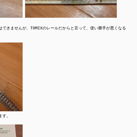
できませんが、TOMIXのレールだからと言って、使い勝手が悪くなる
す。
