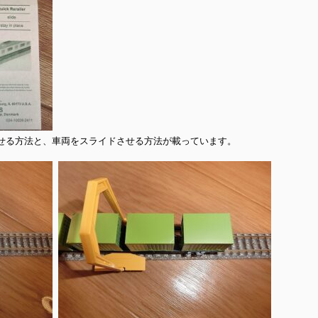
せる方法と、車両をスライドさせる方法が載っています。
