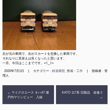
左が元の車両で、右がスカートを交換した車両です。

それなりに見栄えは良くなったと思います。

一旦、今日はここまでです。<(_)>
2020年7月1日
|
カテゴリー :
鉄道模型, 整備・工作
|
投稿者 : 管
理人
←
マイクロエース キハ47 瀬
KATO 117系 旧製品 改修２
戸内マリンビュー 入線
→