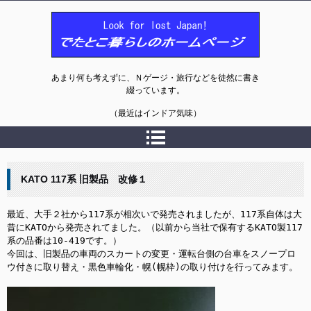
でたとこ暮らしのホームページ
あまり何も考えずに、Ｎゲージ・旅行などを徒然に書き
綴っています。
（最近はインドア気味）
KATO 117系 旧製品 改修１
最近、大手２社から117系が相次いで発売されましたが、117系自体は大
昔にKATOから発売されてました。（以前から当社で保有するKATO製117
系の品番は10-419です。）

今回は、旧製品の車両のスカートの変更・運転台側の台車をスノープロ
ウ付きに取り替え・黒色車輪化・幌(幌枠)の取り付けを行ってみます。
