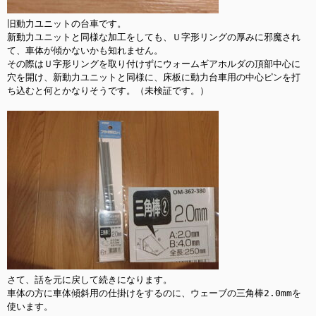
旧動力ユニットの台車です。

新動力ユニットと同様な加工をしても、Ｕ字形リングの厚みに邪魔され
て、車体が傾かないかも知れません。

その際はＵ字形リングを取り付けずにウォームギアホルダの頂部中心に
穴を開け、新動力ユニットと同様に、床板に動力台車用の中心ピンを打
ち込むと何とかなりそうです。（未検証です。）

さて、話を元に戻して続きになります。

車体の方に車体傾斜用の仕掛けをするのに、ウェーブの三角棒2.0mmを
使います。
