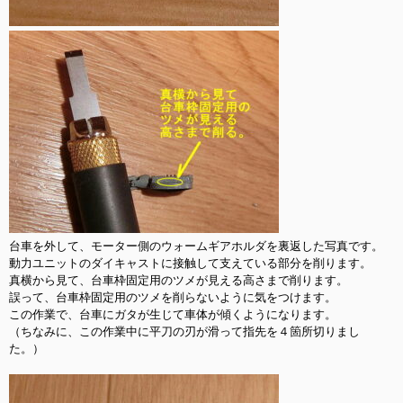
台車を外して、モーター側のウォームギアホルダを裏返した写真です。

動力ユニットのダイキャストに接触して支えている部分を削ります。

真横から見て、台車枠固定用のツメが見える高さまで削ります。

誤って、台車枠固定用のツメを削らないように気をつけます。

この作業で、台車にガタが生じて車体が傾くようになります。

（ちなみに、この作業中に平刀の刃が滑って指先を４箇所切りまし
た。）
