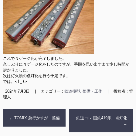
これでＮゲージ化が完了しました。

久しぶりにＮゲージ化をしたのですが、手順を思い出すまで少し時間が
掛かりました。

次は灯火類の点灯化を行う予定です。

では。<(_)>
2024年7月3日
|
カテゴリー :
鉄道模型, 整備・工作
|
投稿者 : 管
理人
←
TOMIX 急行かすが 整備
鉄道コレ 国鉄419系 点灯化
→