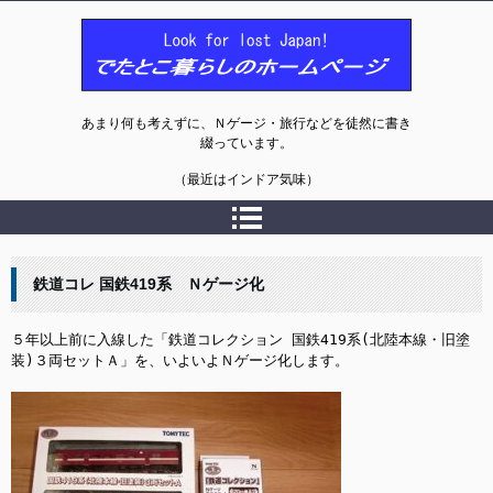
でたとこ暮らしのホームページ
あまり何も考えずに、Ｎゲージ・旅行などを徒然に書き
綴っています。
（最近はインドア気味）
鉄道コレ 国鉄419系 Ｎゲージ化
５年以上前に入線した「鉄道コレクション 国鉄419系(北陸本線・旧塗
装)３両セットＡ」を、いよいよＮゲージ化します。
