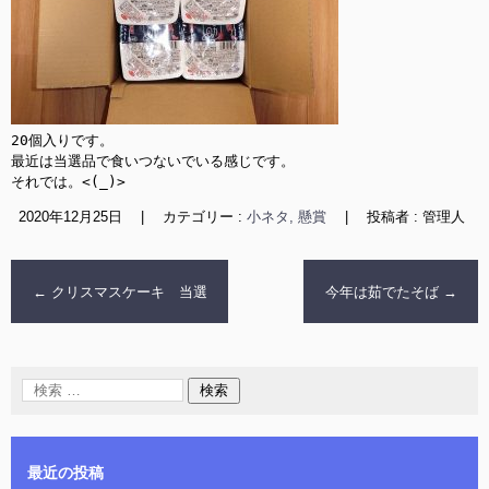
20個入りです。

最近は当選品で食いつないでいる感じです。

それでは。<(_)>
2020年12月25日
|
カテゴリー :
小ネタ, 懸賞
|
投稿者 : 管理人
←
クリスマスケーキ 当選
今年は茹でたそば
→
最近の投稿