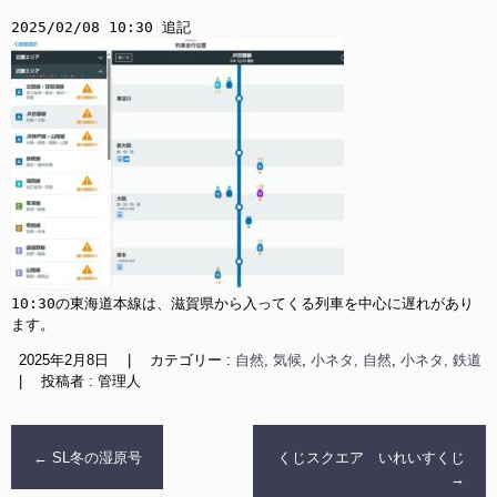
10:30の東海道本線は、滋賀県から入ってくる列車を中心に遅れがあり
ます。
2025年2月8日
|
カテゴリー :
自然, 気候
,
小ネタ, 自然
,
小ネタ, 鉄道
|
投稿者 : 管理人
←
SL冬の湿原号
くじスクエア いれいすくじ
→