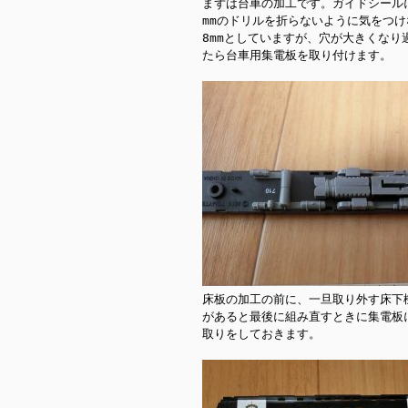
まずは台車の加工です。ガイドシールに
mmのドリルを折らないように気をつ
8mmとしていますが、穴が大きくなり
たら台車用集電板を取り付けます。

床板の加工の前に、一旦取り外す床下
があると最後に組み直すときに集電板
取りをしておきます。
