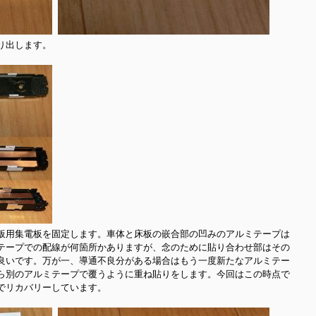
出します。

板用集電板を固定します。車体と床板の嵌合部の凹みのアルミテープは
テープでの配線が何箇所かありますが、念のために貼り合わせ部はその
良いです。万が一、導通不良分がある場合はもう一度新たなアルミテー
ら別のアルミテープで覆うように重ね貼りをします。今回はこの時点で
でリカバリーしています。
