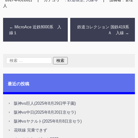
人
←
MicroAce 近鉄8000系 入
鉄道コレクション 国鉄419系
線１
Ａ 入線
→
最近の投稿
阪神vs巨人(2025年8月29日甲子園)
阪神vs中日(2025年8月20日京セラ)
阪神vsヤクルト(2025年8月8日京セラ)
花咲線 完乗できず