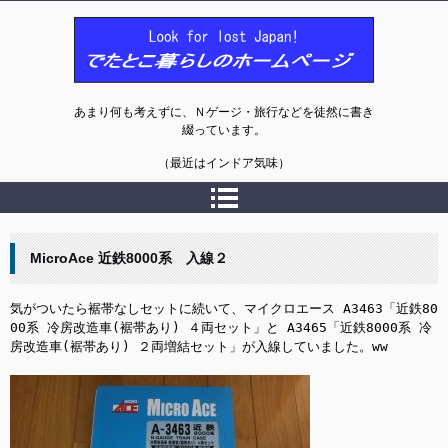
でたとこ暮らしのホームページ
あまり何も考えずに、Ｎゲージ・旅行などを徒然に書き
綴っています。
（最近はインドア気味）
MicroAce 近鉄8000系 入線２
気がついたら裾帯なしセットに続いて、マイクロエース A3463「近鉄80
00系 冷房改造車(裾帯あり) ４両セット」と A3465「近鉄8000系 冷
房改造車(裾帯あり) ２両増結セット」が入線していました。ww
