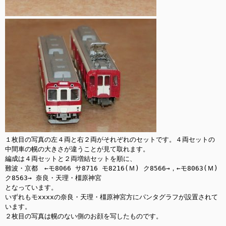
１枚目の写真の左４両と右２両がそれぞれのセットです。４両セットの
中間車の幌の大きさが違うことが見て取れます。

編成は４両セットと２両増結セットを順に、

難波・京都　←モ8066 サ8716 モ8216(Ｍ) ク8566→，←モ8063(Ｍ) 
ク8563→ 奈良・天理・橿原神宮

となっています。

いずれもモxxxxの奈良・天理・橿原神宮方にパンタグラフが設置されて
います。

２枚目の写真は幌のない側のお顔を写したものです。
