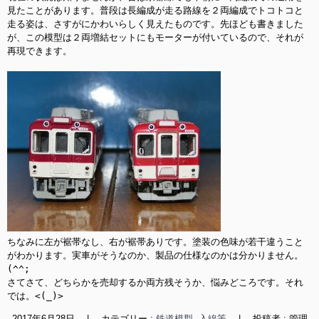
見たことがあります。普段は長編成が走る路線を２両編成でトコトコと
走る姿は、さすがにかわいらしく見えたものです。先ほども書きました
が、この模型は２両増結セットにもモーターが付いているので、それが
再現できます。

ちなみに左が裾帯なし、右が裾帯ありです。塗装の色味が若干違うこと
がわかります。実車がそうなのか、製品の仕様なのかは分かりません。
(^^;

さてさて、どちらかを売却するか両方残そうか、悩みどころです。それ
では。<(_)>
2017年6月28日
|
カテゴリー :
鉄道模型, 入線等
|
投稿者 : 管理