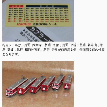
行先シールは、普通 西大寺，普通 京都，普通 平端，普通 瓢箪山，準
急 難波，急行 橿原神宮前，急行 奈良が前面用３個，側面用９個の付属
となります。
