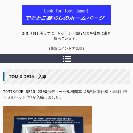
でたとこ暮らしのホームページ
あまり何も考えずに、Ｎゲージ・旅行などを徒然に書き
綴っています。
（最近はインドア気味）
TOMIX DE15 入線
TOMIXのJR DE15 2500形ディーゼル機関車(JR西日本仕様・単線用ラ
ッセルヘッド付)が入線しました。
