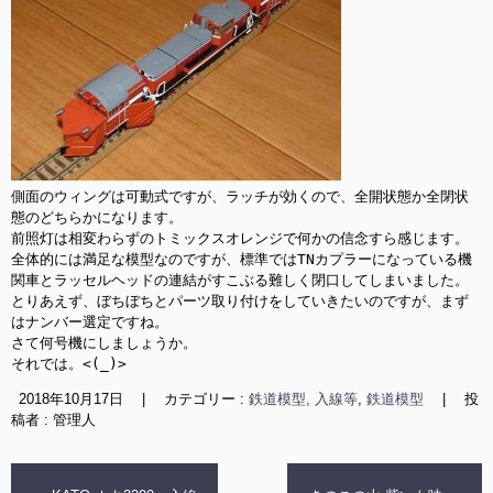
側面のウィングは可動式ですが、ラッチが効くので、全開状態か全閉状
態のどちらかになります。

前照灯は相変わらずのトミックスオレンジで何かの信念すら感じます。

全体的には満足な模型なのですが、標準ではTNカプラーになっている機
関車とラッセルヘッドの連結がすこぶる難しく閉口してしまいました。

とりあえず、ぼちぼちとパーツ取り付けをしていきたいのですが、まず
はナンバー選定ですね。

さて何号機にしましょうか。

それでは。<(_)>
2018年10月17日
|
カテゴリー :
鉄道模型, 入線等
,
鉄道模型
|
投
稿者 : 管理人