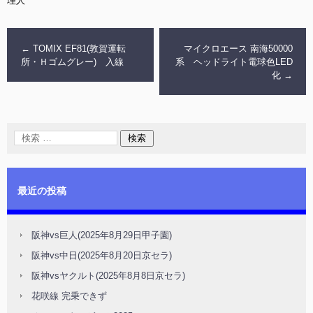
理人
←
TOMIX EF81(敦賀運転
マイクロエース 南海50000
所・Ｈゴムグレー) 入線
系 ヘッドライト電球色LED
化
→
最近の投稿
阪神vs巨人(2025年8月29日甲子園)
阪神vs中日(2025年8月20日京セラ)
阪神vsヤクルト(2025年8月8日京セラ)
花咲線 完乗できず