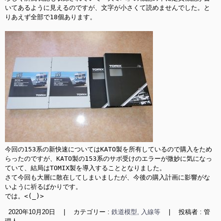
いてあるように見えるのですが、文字が小さくて読めませんでした。と
りあえず全部で18個あります。

今回の153系の新快速についてはKATO製を所有しているので購入をため
らったのですが、KATO製の153系のサボ受けのエラーが微妙に気になっ
ていて、結局はTOMIX製を導入することとなりました。

さて今回も大層に散在してしまいましたが、今後の購入計画に影響がな
いように祈るばかりです。

では。<(_)>
2020年10月20日
|
カテゴリー :
鉄道模型, 入線等
|
投稿者 : 管