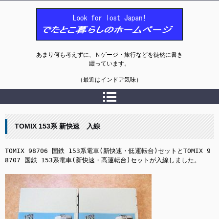
でたとこ暮らしのホームページ
あまり何も考えずに、Ｎゲージ・旅行などを徒然に書き
綴っています。
（最近はインドア気味）
TOMIX 153系 新快速 入線
TOMIX 98706 国鉄 153系電車(新快速・低運転台)セットとTOMIX 9
8707 国鉄 153系電車(新快速・高運転台)セットが入線しました。
