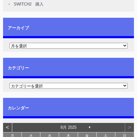
SWITCH2 購入
アーカイブ
カテゴリー
カレンダー
<
>
8月 2025
▼
月
火
水
木
金
土
日