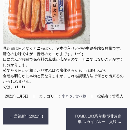
見た目は何となくカニっぽく、９本位入りとやや中途半端な数量です。

肝心のお味ですが、普通のカニかまです。(^^;

口に含んだ段階で保存料の風味が広がるので、カニではないことがすぐ
に分かります。

茹でたり何かと和えたりすれば誤魔化せるかもしれませんが。

食感も明らかに本物と異なりますが、これも調理方法で何とか出来るの
かもしれません。

では。<(_)>
2021年1月5日
|
カテゴリー :
小ネタ, 食べ物
|
投稿者 : 管理人
←
謹賀新年(2021年)
TOMIX 103系 初期型非冷房
車 スカイブルー 入線
→