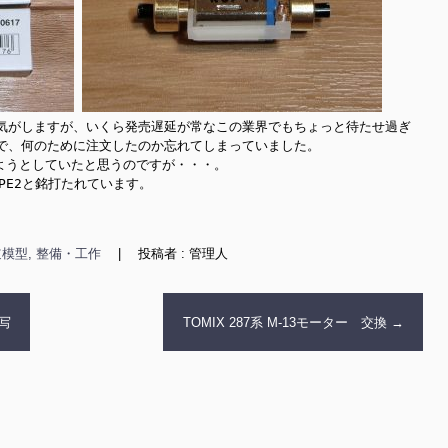
気がしますが、いくら発売遅延が常なこの業界でもちょっと待たせ過ぎ
で、何のために注文したのか忘れてしまっていました。

ようとしていたと思うのですが・・・。

E2と銘打たれています。

模型, 整備・工作
|
投稿者 : 管理人
転写
TOMIX 287系 M-13モーター 交換
→