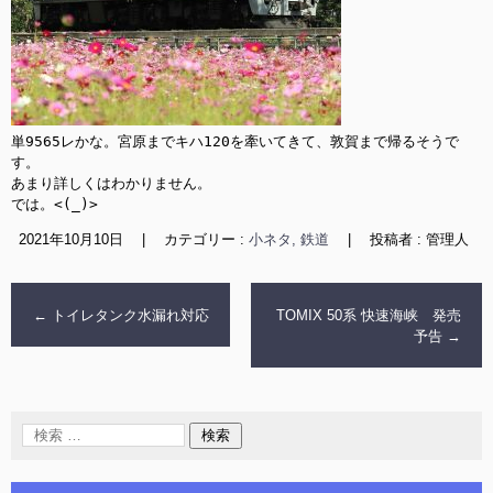
単9565レかな。宮原までキハ120を牽いてきて、敦賀まで帰るそうで
す。

あまり詳しくはわかりません。

では。<(_)>
2021年10月10日
|
カテゴリー :
小ネタ, 鉄道
|
投稿者 : 管理人
←
トイレタンク水漏れ対応
TOMIX 50系 快速海峡 発売
予告
→