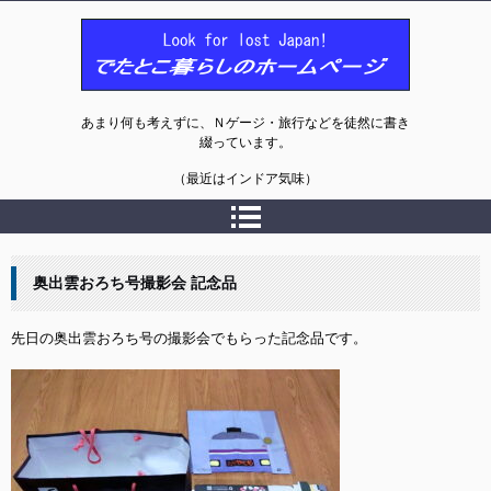
でたとこ暮らしのホームページ
あまり何も考えずに、Ｎゲージ・旅行などを徒然に書き
綴っています。
（最近はインドア気味）
奥出雲おろち号撮影会 記念品
先日の奥出雲おろち号の撮影会でもらった記念品です。
