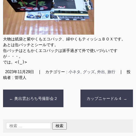
大物は紙袋と紫やくもエコバック、緑やくもティッシュＢＯＸです。

あとは缶バッチとシールです。

缶バッチはともかくエコバックは派手過ぎて外で使いづらいです
が・・・。

では。<(_)>
2023年11月29日
|
カテゴリー :
小ネタ, グッズ
,
外出, 旅行
|
投
稿者 : 管理人
←
奥出雲おろち号撮影会２
カップニャードル４
→