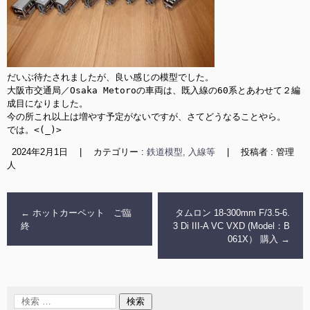
だいぶ待たされましたが、良い感じの模型でした。

大阪市交通局／
Osaka Metoroの車両は、既入線の60系とあわせて２編
成目になりました。

今の所これ以上は増やす予定がないですが、さてどうなることやら。

では。<(_)>
2024年2月1日
|
カテゴリー :
鉄道模型, 入線等
|
投稿者 : 管理
人
←
ホットカーペット ご臨
タムロン 18-300mm F/3.5-6.
終
3 Di III-A VC VXD (Model：B
061X） 購入
→