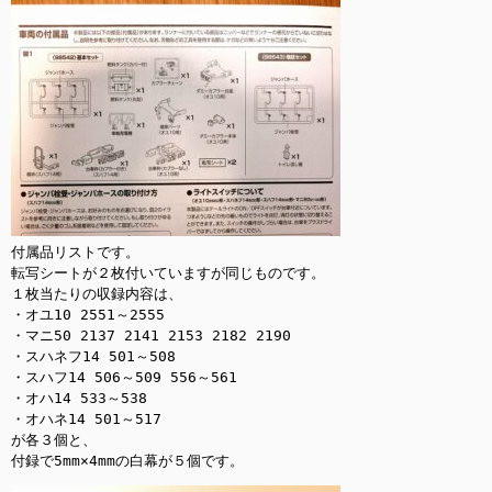
付属品リストです。

転写シートが２枚付いていますが同じものです。

１枚当たりの収録内容は、

・オユ10 2551～2555

・マニ50 2137 2141 2153 2182 2190

・スハネフ14 501～508

・スハフ14 506～509 556～561

・オハ14 533～538

・オハネ14 501～517

が各３個と、

付録で5mm×4mmの白幕が５個です。