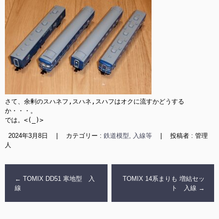
さて、余剰のスハネフ,スハネ,スハフはオクに流すかどうする
か・・・。

では。<(_)>
2024年3月8日
|
カテゴリー :
鉄道模型, 入線等
|
投稿者 : 管理
人
←
TOMIX DD51 寒地型 入
TOMIX 14系まりも 増結セッ
線
ト 入線
→