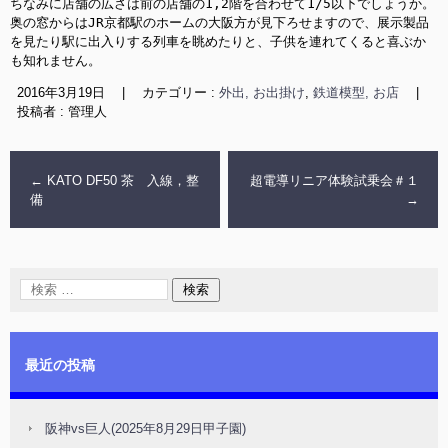
ちなみに店舗の広さは前の店舗の1,2階を合わせて1/5以下でしょうか。
奥の窓からはJR京都駅のホームの大阪方が見下ろせますので、展示製品
を見たり駅に出入りする列車を眺めたりと、子供を連れてくると喜ぶか
も知れません。
2016年3月19日
|
カテゴリー :
外出, お出掛け
,
鉄道模型, お店
|
投稿者 : 管理人
←
KATO DF50 茶 入線，整
超電導リニア体験試乗会＃１
備
→
最近の投稿
阪神vs巨人(2025年8月29日甲子園)