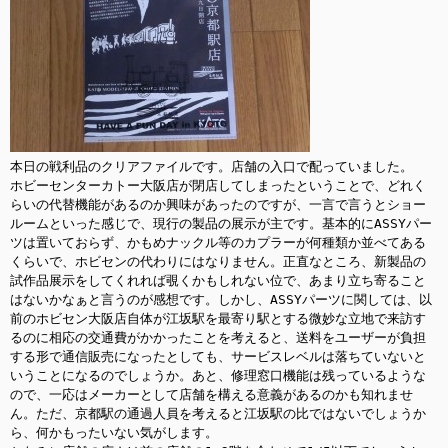
本日の戦利品のクリアファイルです。店舗の入口で配っていました。

ホビーセンターカトー大阪店が閉店してしまったということで、どれく
らいの代替機能があるのか興味があったのですが、一言で言うとショー
ルームといった感じで、現行の製品の展示が主です。基本的にASSYパー
ツは置いておらず、かもめナックル等のカプラーが何種類か並べてある
くらいで、ホビセンの代わりにはなりません。正直なところ、新製品の
試作品展示をしてくれれば覗くかもしれない位で、あまり立ち寄ること
はないかなぁと言うのが感想です。しかし、ASSYパーツに関しては、以
前のホビセン大阪店自体が江坂駅を最寄り駅とする微妙な立地で来訪す
るのに相応の交通費がかかったことを考えると、送料をユーザーが負担
する形で通信販売になったとしても、サービスレベルは落ちていないと
いうことになるのでしょうか。あと、修理窓口機能は残っているような
ので、一応はメーカーとして店舗を構える意義があるのかも知れませ
ん。ただ、京都駅の通過人員を考えると江坂駅の比ではないでしょうか
ら、何かもったいない気がします。
