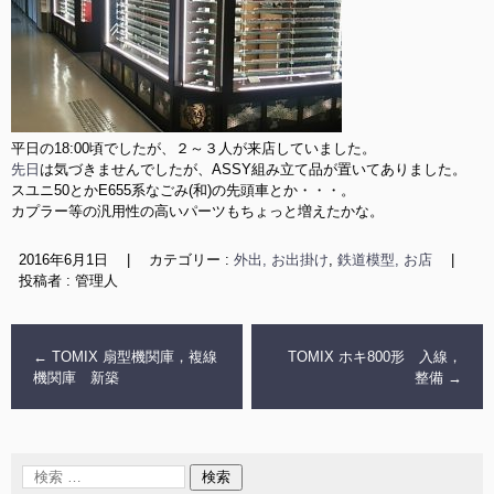
平日の18:00頃でしたが、２～３人が来店していました。
先日
は気づきませんでしたが、ASSY組み立て品が置いてありました。
スユニ50とかE655系なごみ(和)の先頭車とか・・・。
カプラー等の汎用性の高いパーツもちょっと増えたかな。
2016年6月1日
|
カテゴリー :
外出, お出掛け
,
鉄道模型, お店
|
投稿者 : 管理人
←
TOMIX 扇型機関庫，複線
TOMIX ホキ800形 入線，
機関庫 新築
整備
→